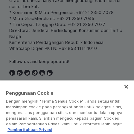
Grab Indonesia hanya akan menghubungi Anda melalui
nomor berikut:
* Konsumen & Mitra Pengemudi: +62 21 2350 7078
* Mitra GrabMerchant: +62 21 2350 7045
* Tim Cepat Tanggap Grab: +62 21 2350 7077
Direktorat Jenderal Perlindungan Konsumen dan Tertib
Niaga
Kementerian Perdagangan Republik Indonesia
Whatsapp Ditjen PKTN: +62 853 1111 1010
Follow us and keep updated!
Indonesia
Penggunaan Cookie
Dengan mengklik "Terima Semua Cookie" , anda setuju untuk
menyimpan cookie pada perangkat anda untuk navigasi situs,
menganalisas penggunaan situs, dan membantu dalam upaya
pemasaran kami. Silahkan mengacu kepada bagian Cookies
dalam Pemberitahuan Privasi kami untuk informasi lebih lanjut.
Pemberitahuan Privasi