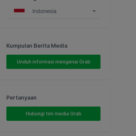
Indonesia
Singapore
Malaysia
Kumpulan Berita Media
Indonesia
Unduh informasi mengenai Grab
Thailand
Philippines
Pertanyaan
Vietnam
Hubungi tim media Grab
Myanmar
Cambodia