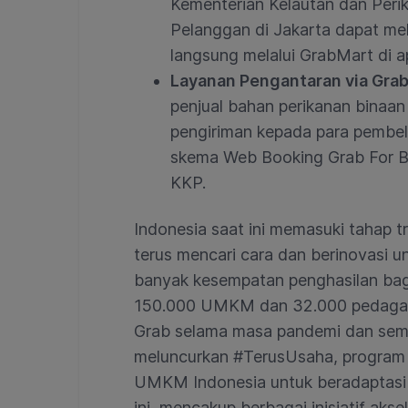
Kementerian Kelautan dan Perik
Pelanggan di Jakarta dapat m
langsung melalui GrabMart di a
Layanan Pengantaran via Gra
penjual bahan perikanan binaa
pengiriman kepada para pembel
skema Web Booking Grab For Bus
KKP.
Indonesia saat ini memasuki tahap tr
terus mencari cara dan berinovasi 
banyak kesempatan penghasilan ba
150.000 UMKM dan 32.000 pedagang
Grab selama masa pandemi dan sema
meluncurkan #TerusUsaha, program
UMKM Indonesia untuk beradaptasi 
ini mencakup berbagai inisiatif akse