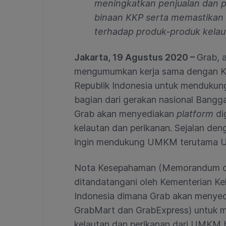
meningkatkan penjualan dan p
binaan KKP serta memastikan 
terhadap produk-produk kelau
Jakarta, 19 Agustus 2020 –
Grab, a
mengumumkan kerja sama dengan Ke
Republik Indonesia untuk mendukun
bagian dari gerakan nasional Bangga
Grab akan menyediakan
platform
di
kelautan dan perikanan. Sejalan de
ingin mendukung UMKM terutama 
Nota Kesepahaman (Memorandum of
ditandatangani oleh Kementerian Ke
Indonesia dimana Grab akan menyedi
GrabMart dan GrabExpress) untuk m
kelautan dan perikanan dari UMKM bi