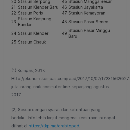
20
Stasiun Serpong
45
Stasiun Mangga Besar
21
Stasiun Klender Baru
46
Stasiun Jayakarta
22
Stasiun Poris
47
Stasiun Kemayoran
Stasiun Kampung
23
48
Stasiun Pasar Senen
Bandan
Stasiun Pasar Minggu
24
Stasiun Klender
49
Baru
25
Stasiun Cisauk
(1)
Kompas, 2017.
Http://ekonomi.kompas.com/read/2017/10/02/172315626/27
juta-orang-naik-commuter-line-sepanjang-agustus-
2017
(2) S
esuai dengan syarat dan ketentuan yang
berlaku.
Info lebih lanjut mengenai kemitraan ini dapat
dilihat di
https://tkp.me/grabtoped
.