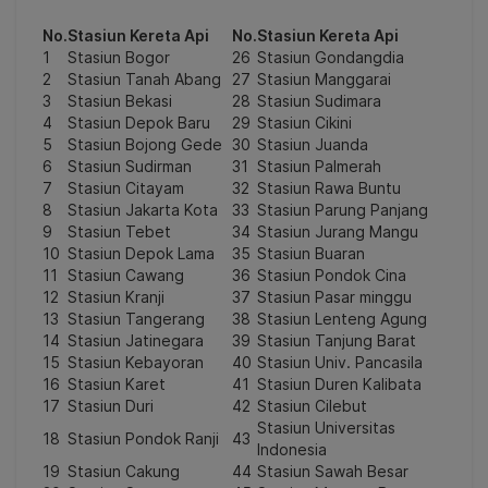
No.
Stasiun Kereta Api
No.
Stasiun Kereta Api
1
Stasiun Bogor
26
Stasiun Gondangdia
2
Stasiun Tanah Abang
27
Stasiun Manggarai
3
Stasiun Bekasi
28
Stasiun Sudimara
4
Stasiun Depok Baru
29
Stasiun Cikini
5
Stasiun Bojong Gede
30
Stasiun Juanda
6
Stasiun Sudirman
31
Stasiun Palmerah
7
Stasiun Citayam
32
Stasiun Rawa Buntu
8
Stasiun Jakarta Kota
33
Stasiun Parung Panjang
9
Stasiun Tebet
34
Stasiun Jurang Mangu
10
Stasiun Depok Lama
35
Stasiun Buaran
11
Stasiun Cawang
36
Stasiun Pondok Cina
12
Stasiun Kranji
37
Stasiun Pasar minggu
13
Stasiun Tangerang
38
Stasiun Lenteng Agung
14
Stasiun Jatinegara
39
Stasiun Tanjung Barat
15
Stasiun Kebayoran
40
Stasiun Univ. Pancasila
16
Stasiun Karet
41
Stasiun Duren Kalibata
17
Stasiun Duri
42
Stasiun Cilebut
Stasiun Universitas
18
Stasiun Pondok Ranji
43
Indonesia
19
Stasiun Cakung
44
Stasiun Sawah Besar