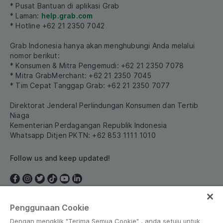
* Pusat Bantuan di aplikasi Grab
* Laman:
help.grab.com
* Hotline +62 21 2350 7042
Grab Indonesia hanya akan menghubungi Anda melalui
nomor berikut:
* Konsumen & Mitra Pengemudi: +62 21 2350 7078
* Mitra GrabMerchant: +62 21 2350 7045
* Tim Cepat Tanggap Grab: +62 21 2350 7077
Direktorat Jenderal Perlindungan Konsumen dan Tertib
Niaga
Kementerian Perdagangan Republik Indonesia
Whatsapp Ditjen PKTN: +62 853 1111 1010
Follow us and keep updated!
Penggunaan Cookie
Indonesia
Dengan mengklik "Terima Semua Cookie" , anda setuju untuk