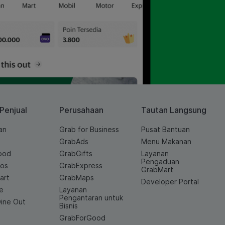
 Penjual
Perusahaan
Tautan Langsung
an
Grab for Business
Pusat Bantuan
GrabAds
Menu Makanan
ood
GrabGifts
Layanan
Pengaduan
ios
GrabExpress
GrabMart
art
GrabMaps
Developer Portal
e
Layanan
Pengantaran untuk
ine Out
Bisnis
GrabForGood