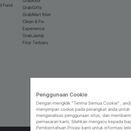
GrabKios
d Fund
GrabGifts
GrabMart Kilat
Clean & Fix
Experience
GrabJastip
Fitur Terbaru
Penggunaan Cookie
Dengan mengklik "Terima Semua Cookie" , anda
menyimpan cookie pada perangkat anda untuk n
menganalisas penggunaan situs, dan membant
pemasaran kami. Silahkan mengacu kepada bag
Pemberitahuan Privasi kami untuk informasi lebih