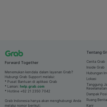
Tentang G
Cerita Grab
Forward Together
Inside Grab
Menemukan kendala dalam layanan Grab?
Hubungan In
Hubungi Grab Support melalui:
Lokasi
* Pusat Bantuan di aplikasi Grab
Tanggung J
* Laman:
help.grab.com
Keselamatan
* Hotline +62 21 2350 7042
Dampak Posit
Ruang Berita
Grab Indonesia hanya akan menghubungi Anda
melalui nomor berikut:
Karir