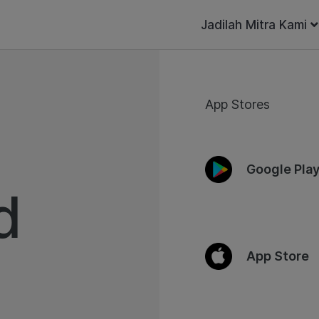
Jadilah Mitra Kami
App Stores
Google Pla
d
App Store