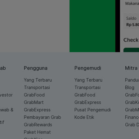
rab
Pengguna
Pengemudi
Mitra
Yang Terbaru
Yang Terbaru
Pandu
Transportasi
Transportasi
Blog
vestor
GrabFood
GrabFood
GrabF
GrabMart
GrabExpress
GrabK
awab &
GrabExpress
Pusat Pengemudi
GrabM
Pembayaran Grab
Kode Etik
Financ
if
GrabRewards
Grab D
Paket Hemat