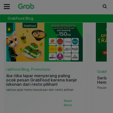
GrabFood Blog
GrabFood Blog, Promotions
GrabFood
Tiba-tiba lapar menyerang paling
Serbu D
cocok pesan GrabFood karena banjir
Hemat s
diskonan dari resto pilihan!
Pesan men
Enaknya jajan menu kesukaan dari resto pilihan
di Diskon 
udah disiapin diskon s.d. Rp100rb dijamin kenyang
16 April. 
dan bikin dompet selalu aman. Cari tahu 10 deretan
Read
resto yang b [..]
More