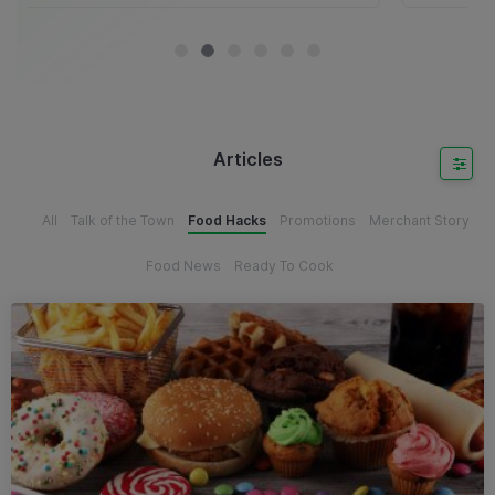
Articles
All
Talk of the Town
Food Hacks
Promotions
Merchant Story
Food News
Ready To Cook