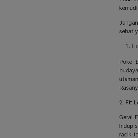
kemudia
Jangan
sehat y
Ho
Poke B
buday
utaman
Rasanya
2. Fit L
Gerai F
hidup 
racik 