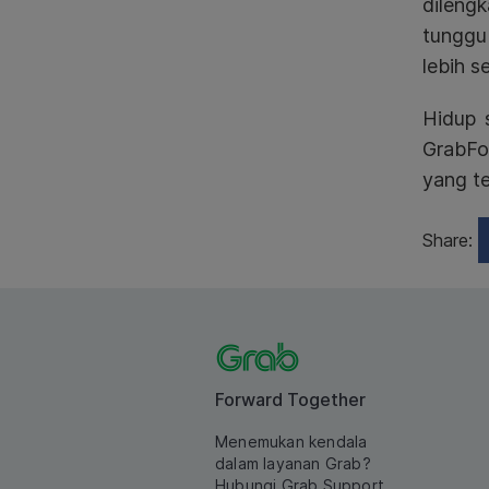
dileng
tunggu
lebih s
Hidup 
GrabFo
yang te
Share:
Forward Together
Menemukan kendala
dalam layanan Grab?
Hubungi Grab Support