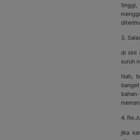
tinggi
menggu
diterim
3. Sala
di sini
suruh n
Nah, b
banget 
bahan
memanj
4. Re.J
ji
ka ka