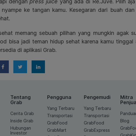
kapi dengan
press juice
yang ada di Re.Juve. Pilih aja 
 nyampe ke tangan kamu. Kesegaran dari buah dan s
ehat.
sehat memang sebuah pilihan yang mungkin agak suli
od bisa jadi teman hidup sehat karena kamu tinggal
rsedia di aplikasi Grab.
Tentang
Pengguna
Pengemudi
Mitra
Grab
Penjua
Yang Terbaru
Yang Terbaru
Cerita Grab
Pandua
Transportasi
Transportasi
Inside Grab
Blog
GrabFood
GrabFood
Hubungan
GrabFo
GrabMart
GrabExpress
Investor
GrabKi