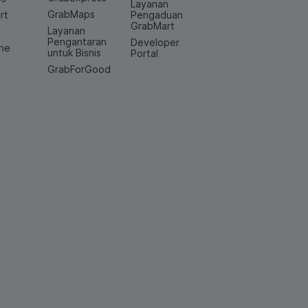
Layanan
GrabMaps
rt
Pengaduan
GrabMart
Layanan
e
Pengantaran
Developer
ine
untuk Bisnis
Portal
GrabForGood