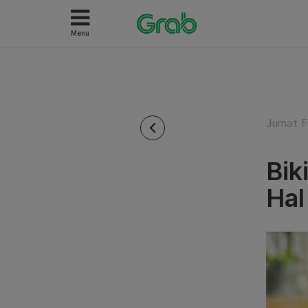
Menu
Jumat F
Bik
Hal 