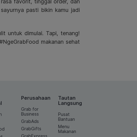
rasa favorit, tinggal order, dan
ayurnya pasti bikin kamu jadi
t untuk dimulai. Tapi, tenang!
#NgeGrabFood
m
akanan sehat
Perusahaan
Tautan
l
Langsung
Grab for
Business
n
Pusat
Bantuan
GrabAds
Menu
GrabGifts
od
Makanan
GrabExpress
os