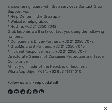
Encountering issues with Grab services? Contact Grab
Support via:
* Help Center in the Grab app
* Website:
help.grab.com
* Hotline: +62 21 2350 7042
Grab Indonesia will only contact you using the following
numbers:
* Consumers & Driver-Partners: +62 21 2350 7078
* GrabMerchant Partners: +62 21 2350 7045
* Incident Response Team: +62 21 2350 7077
Directorate General of Consumer Protection and Trade
Compliance
Ministry of Trade of the Republic of Indonesia
WhatsApp Ditjen PKTN: +62 853 1111 1010
Follow us and keep updated!
Indonesia