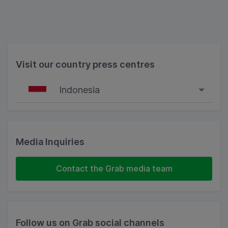
Visit our country press centres
Indonesia
Singapore
Malaysia
Media Inquiries
Indonesia
Contact the Grab media team
Thailand
Philippines
Follow us on Grab social channels
Vietnam