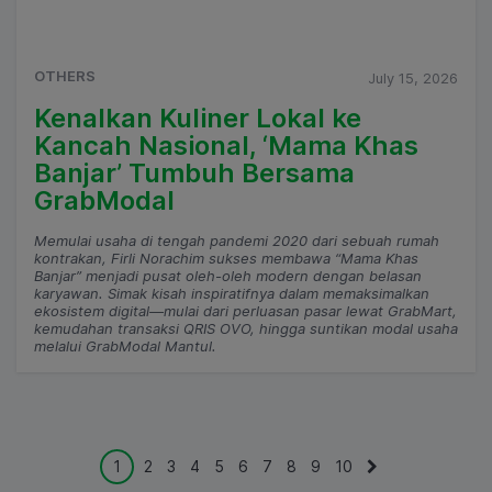
OTHERS
July 15, 2026
Kenalkan Kuliner Lokal ke
Kancah Nasional, ‘Mama Khas
Banjar’ Tumbuh Bersama
GrabModal
Memulai usaha di tengah pandemi 2020 dari sebuah rumah
kontrakan, Firli Norachim sukses membawa “Mama Khas
Banjar” menjadi pusat oleh-oleh modern dengan belasan
karyawan. Simak kisah inspiratifnya dalam memaksimalkan
ekosistem digital—mulai dari perluasan pasar lewat GrabMart,
kemudahan transaksi QRIS OVO, hingga suntikan modal usaha
melalui GrabModal Mantul.
1
2
3
4
5
6
7
8
9
10