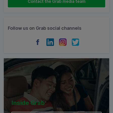
Contact the Grab media team
Thailand
Philippines
Follow us on Grab social channels
Vietnam
Myanmar
Cambodia
Inside Grab