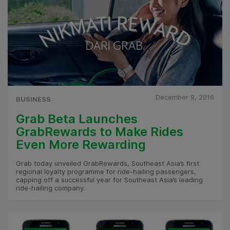
December 8, 2016
BUSINESS
Grab Beta Launches
GrabRewards to Make Rides
Even More Rewarding
Grab today unveiled GrabRewards, Southeast Asia’s first
regional loyalty programme for ride-hailing passengers,
capping off a successful year for Southeast Asia’s leading
ride-hailing company.