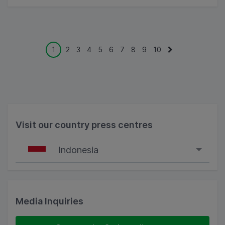
1
2
3
4
5
6
7
8
9
10
Visit our country press centres
Indonesia
Singapore
Malaysia
Media Inquiries
Indonesia