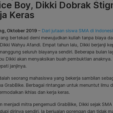
ice Boy, Dikki Dobrak Sti
ja Keras
g, Oktober 2019
–
Dari jutaan siswa SMA di Indonesi
ang bertekad demi mewujudkan kuliah tanpa biaya dar
Dikki Wahyu Afandi. Empat tahun lalu, Dikki berjanji k
nanggung seluruh biayanya sendiri. Beberapa bulan la
bu Dikki akan menyaksikan buah pembuktian anaknya. Y
pati janjinya.
adalah seorang mahasiswa yang bekerja sambilan seba
a GrabBike. Berbagai rintangan untuk menuntut ilmu d
bermodalkan ikhlas dan kerja keras.
 menjadi mitra pengemudi GrabBike, Dikki sejak SMA b
upi dirinya sendiri. Ia berjualan gorengan dan tidak ma