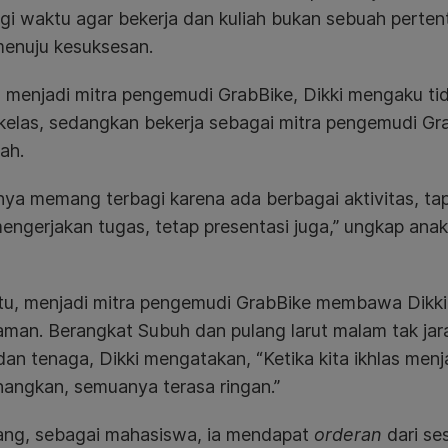
 waktu agar bekerja dan kuliah bukan sebuah pertent
menuju kesuksesan.
 menjadi mitra pengemudi GrabBike, Dikki mengaku tida
elas, sedangkan bekerja sebagai mitra pengemudi GrabB
iah.
ya memang terbagi karena ada berbagai aktivitas, tap
engerjakan tugas, tetap presentasi juga,” ungkap ana
itu, menjadi mitra pengemudi GrabBike membawa Dikki 
man. Berangkat Subuh dan pulang larut malam tak jar
an tenaga, Dikki mengatakan, “Ketika kita ikhlas men
angkan, semuanya terasa ringan.”
rang, sebagai mahasiswa, ia mendapat
orderan
dari s