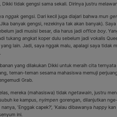
Dikki tidak gengsi sama sekali. Dirinya justru melawa
aya
nggak
gengsi. Dari kecil juga diajari bahwa
mun gen
(Jika banyak gengsi, rezekinya tak akan banyak)
.
Saya 
belum jadi musisi besar, dia harus jadi
office boy
. Yan
adi tukang angkat koper dulu sebelum jadi vokalis Qu
yang lain. Jadi, saya nggak malu, apalagi saya tidak 
.
banan yang dilakukan Dikki untuk meraih cita ternya
rang, teman-teman sesama mahasiswa memuji perjuanga
pengemudi Grab.
elas, mereka (mahasiswa) tidak
ngetawain
, justru me
subuh ke kampus,
nyimpen
gorengan, dilanjutkan nge
 nanya, ‘Enggak capek?’, ‘Kalau dibawanya
happy
kan
enyum ini.