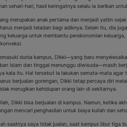
an sehari-hari, hasil keringatnya selalu ia berikan untu
 yang merupakan anak pertama dan menjadi yatim seja
 harus menjadi teladan bagi adiknya. Selain itu, dia jug
ng keluarga untuk membantu perekonomian keluarga, ke
konveksi.
emasuki dunia kampus, Dikki—yang baru menyelesaikan 
ban Islam dan tinggal menunggu diwisuda—masih berju
ya kala itu. Hal tersebut ia lakukan semata-mata agar t
arus berjualan gorengan, Dikki tetap percaya diri melak
tidak merugikan kehidupan orang lain di sekitarnya.
liah, Dikki bisa berjualan di kampus. Namun, ketika akh
ngan mencari penghasilan untuk biaya kuliah dan seha
at-saatnya saya tidak jualan, saat kampus libur tiga b