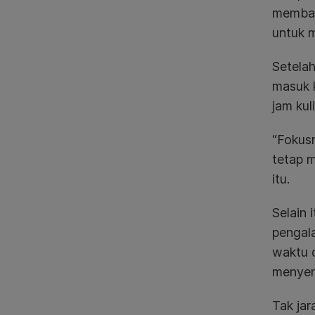
membagi
untuk 
Setelah
masuk k
jam kul
“Fokusn
tetap m
itu.
Selain 
pengala
waktu d
menyen
Tak ja