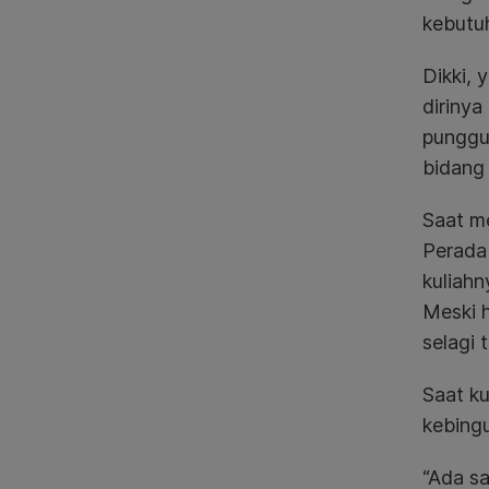
kebutuh
Dikki,
dirinya
punggu
bidang 
Saat m
Perada
kuliahn
Meski h
selagi 
Saat ku
kebingu
“Ada sa