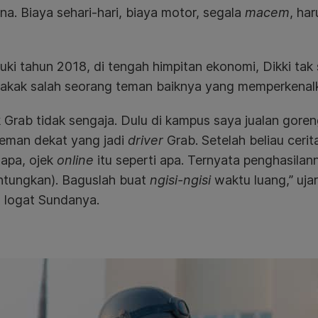
na. Biaya sehari-hari, biaya motor, segala
macem
, ha
i tahun 2018, di tengah himpitan ekonomi, Dikki tak 
Kakak salah seorang teman baiknya yang memperkenalk
 Grab tidak sengaja. Dulu di kampus saya jualan gor
teman dekat yang jadi
driver
Grab. Setelah beliau cerita
 apa, ojek
online
itu seperti apa. Ternyata penghasila
tungkan). Baguslah buat
ngisi-ngisi
waktu luang,” uja
 logat Sundanya.