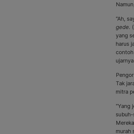
Namun, 
“Ah, s
gede.
yang se
harus j
contoh 
ujarnya
Pengor
Tak ja
mitra 
“Yang j
subuh-
Mereka
murah s