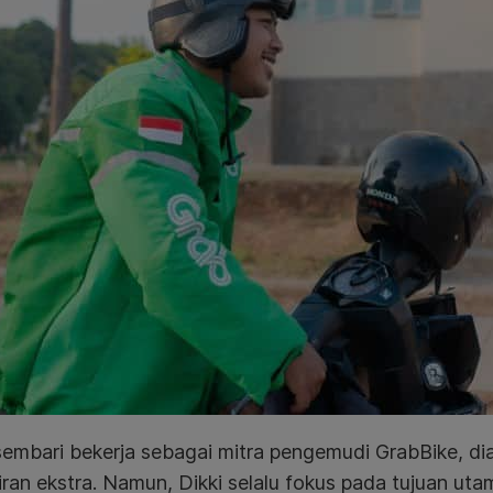
sembari bekerja sebagai mitra pengemudi GrabBike, dia
iran ekstra. Namun, Dikki selalu fokus pada tujuan uta