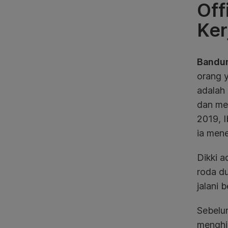
Off
Ker
Bandun
orang y
adalah 
dan me
2019, I
ia mene
Dikki 
roda du
jalani 
Sebelum
menghid