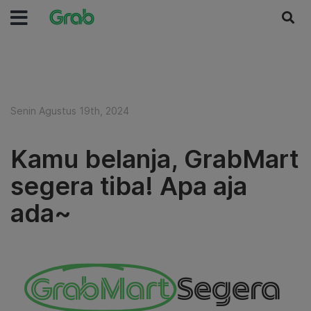
Senin Agustus 19th, 2024
Kamu belanja, GrabMart
segera tiba! Apa aja
ada~
GrabMart
Segera