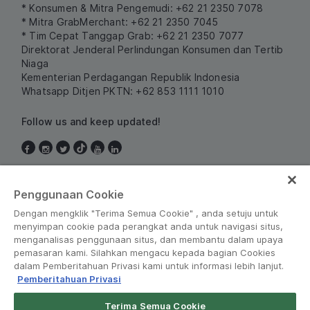
* Konsumen & Mitra Pengemudi: +62 21 2350 7078
* Mitra GrabMerchant: +62 21 2350 7045
* Tim Cepat Tanggap Grab: +62 21 2350 7077
Direktorat Jenderal Perlindungan Konsumen dan Tertib
Niaga
Kementerian Perdagangan Republik Indonesia
Whatsapp Ditjen PKTN: +62 853 1111 1010
Follow us and keep updated!
Indonesia
Penggunaan Cookie
Dengan mengklik "Terima Semua Cookie" , anda setuju untuk
menyimpan cookie pada perangkat anda untuk navigasi situs,
menganalisas penggunaan situs, dan membantu dalam upaya
pemasaran kami. Silahkan mengacu kepada bagian Cookies
dalam Pemberitahuan Privasi kami untuk informasi lebih lanjut.
Pemberitahuan Privasi
Peraturan dan Kebijakan
•
Pemberitahuan Privasi
Terima Semua Cookie