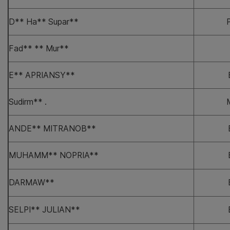
D** Ha** Supar**
Fad** ** Mur**
E** APRIANSY**
Sudirm** .
ANDE** MITRANOB**
MUHAMM** NOPRIA**
DARMAW**
SELPI** JULIAN**