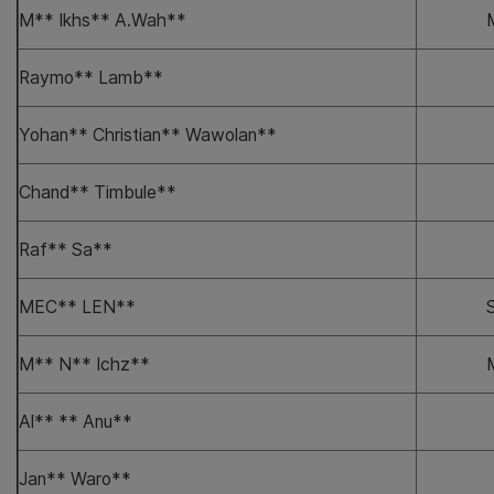
M** Ikhs** A.Wah**
Raymo** Lamb**
Yohan** Christian** Wawolan**
Chand** Timbule**
Raf** Sa**
MEC** LEN**
M** N** Ichz**
Al** ** Anu**
Jan** Waro**