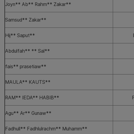
Joyn** Ab** Rahm** Zakar**
Samsud** Zakar**
Hij** Saput**
Abdulfah** ** Sal**
fais** prasetiaw**
MAULA** KAUTS**
RAM** IEDA** HABIB**
Agu** Ar** Gunaw**
Fadhull** Fadhlulrachm** Muhamm**