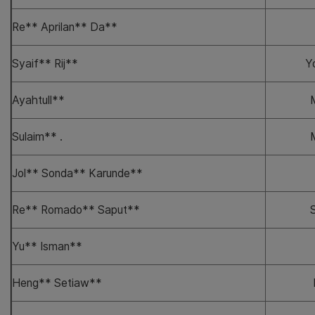
Re** Aprilan** Da**
Syaif** Rij**
Y
Ayahtull**
Sulaim** .
Jol** Sonda** Karunde**
Re** Romado** Saput**
Yu** Isman**
Heng** Setiaw**