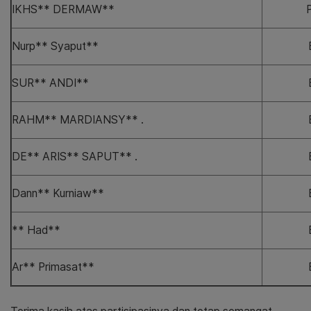
IKHS** DERMAW**
Nurp** Syaput**
SUR** ANDI**
RAHM** MARDIANSY** .
DE** ARIS** SAPUT** .
Dann** Kurniaw**
** Had**
Ar** Primasat**