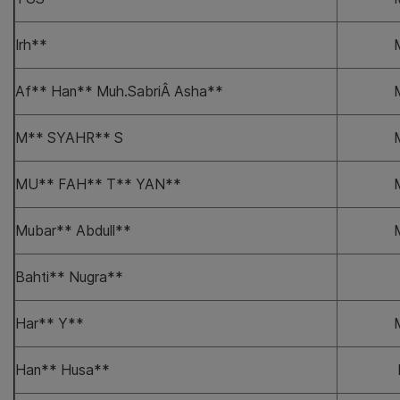
Irh**
Af** Han** Muh.SabriÂ Asha**
M** SYAHR** S
MU** FAH** T** YAN**
Mubar** Abdull**
Bahti** Nugra**
Har** Y**
Han** Husa**