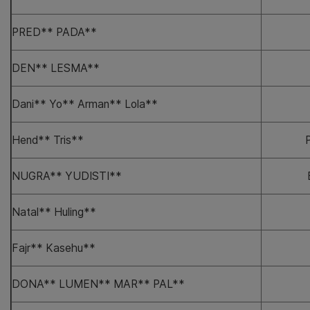
PRED** PADA**
DEN** LESMA**
Dani** Yo** Arman** Lola**
Hend** Tris**
NUGRA** YUDISTI**
Natal** Huling**
Fajr** Kasehu**
DONA** LUMEN** MAR** PAL**