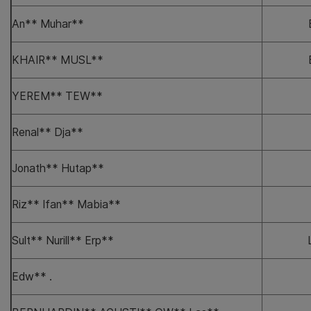
An** Muhar**
KHAIR** MUSL**
YEREM** TEW**
Renal** Dja**
Jonath** Hutap**
Riz** Ifan** Mabia**
Sult** Nurill** Erp**
Edw** .