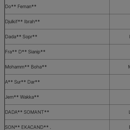
Do** Fernan**
Djulkif** Ibrah**
Dada** Sopr**
Fra** D** Sianip**
Mohamm** Boha**
A** Sur** Dar**
Jem** Wakka**
DADA** SOMANT**
SON** EKACAND** .