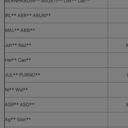
BERNHARDIN** AGUSTI** OW** Las**
IRL** ABR** ARUN**
MAL** ABB**
Juh** Raz**
Hel** Can**
JUL** PURNO**
Ni** Wul**
ASR** ASD**
Ag** Gion**