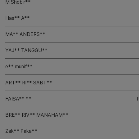
M Shobir**
Has** A**
MA** ANDERS**
YAJ** TANGGU**
e** munif**
ART** RI** SABT**
FAISA** **
BRE** RIV** MANAHAM**
Zak** Paka**