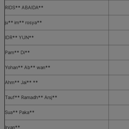
RIDS** ABAIDA**
ju** im** rosya**
IDR** YUN**
Pam** Di**
Yohan** Ab** wan**
Ahm** Jai** **
Tauf** Ramadh** Arsj**
Sua** Paka**
Irvan**