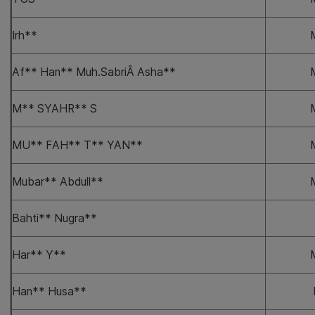
Irh**
Af** Han** Muh.SabriÂ Asha**
M** SYAHR** S
MU** FAH** T** YAN**
Mubar** Abdull**
Bahti** Nugra**
Har** Y**
Han** Husa**