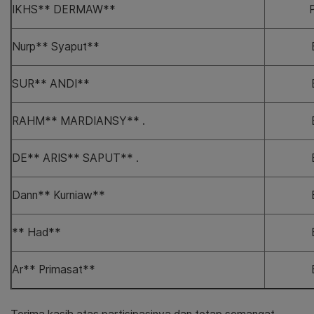
IKHS** DERMAW**
Nurp** Syaput**
SUR** ANDI**
RAHM** MARDIANSY** .
DE** ARIS** SAPUT** .
Dann** Kurniaw**
** Had**
Ar** Primasat**