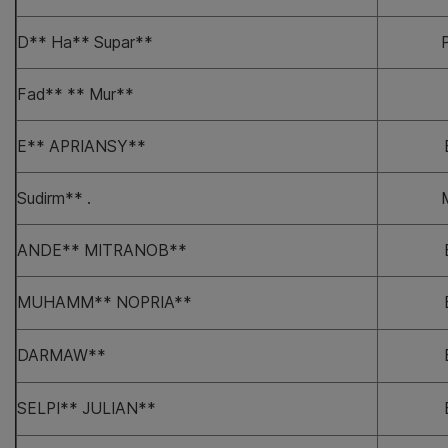
D** Ha** Supar**
Fad** ** Mur**
E** APRIANSY**
Sudirm** .
ANDE** MITRANOB**
MUHAMM** NOPRIA**
DARMAW**
SELPI** JULIAN**