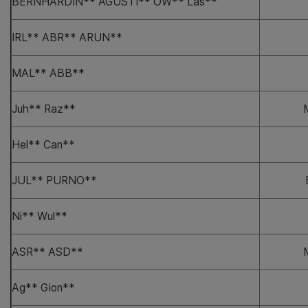
BERNHARDIN** AGUSTI** OW** Las**
IRL** ABR** ARUN**
MAL** ABB**
Juh** Raz**
Hel** Can**
JUL** PURNO**
Ni** Wul**
ASR** ASD**
Ag** Gion**