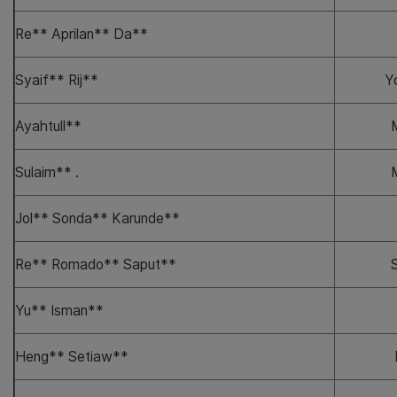
Re** Aprilan** Da**
Syaif** Rij**
Y
Ayahtull**
Sulaim** .
Jol** Sonda** Karunde**
Re** Romado** Saput**
Yu** Isman**
Heng** Setiaw**