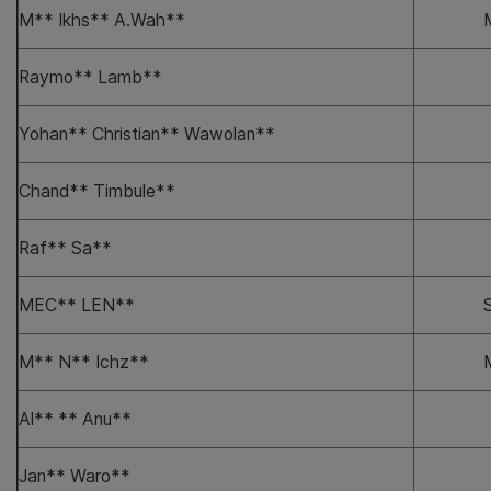
M** Ikhs** A.Wah**
Raymo** Lamb**
Yohan** Christian** Wawolan**
Chand** Timbule**
Raf** Sa**
MEC** LEN**
M** N** Ichz**
Al** ** Anu**
Jan** Waro**