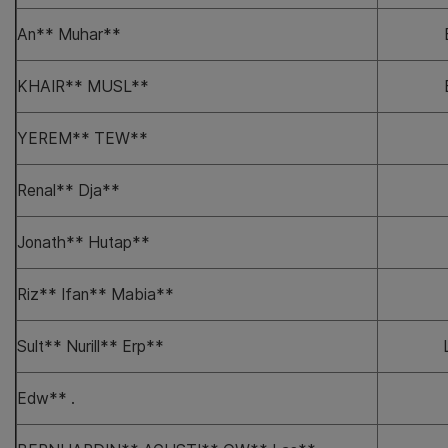
An** Muhar**
KHAIR** MUSL**
YEREM** TEW**
Renal** Dja**
Jonath** Hutap**
Riz** Ifan** Mabia**
Sult** Nurill** Erp**
Edw** .