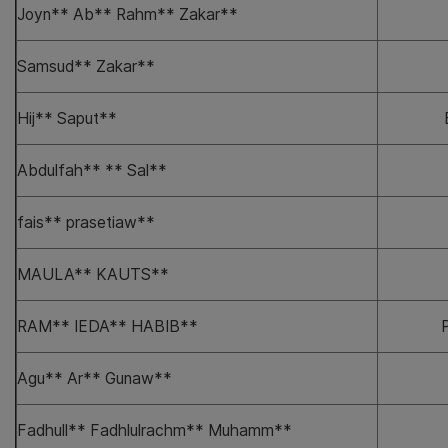
Joyn** Ab** Rahm** Zakar**
Samsud** Zakar**
Hij** Saput**
Abdulfah** ** Sal**
fais** prasetiaw**
MAULA** KAUTS**
RAM** IEDA** HABIB**
Agu** Ar** Gunaw**
Fadhull** Fadhlulrachm** Muhamm**