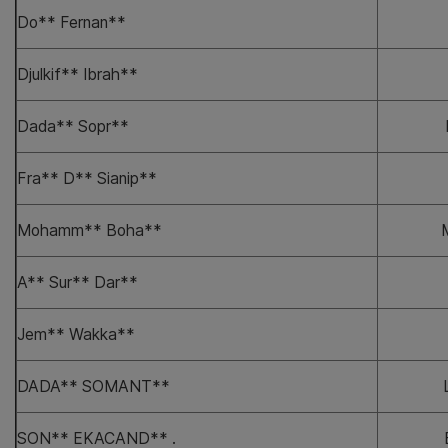
Do** Fernan**
Djulkif** Ibrah**
Dada** Sopr**
Fra** D** Sianip**
Mohamm** Boha**
A** Sur** Dar**
Jem** Wakka**
DADA** SOMANT**
SON** EKACAND** .