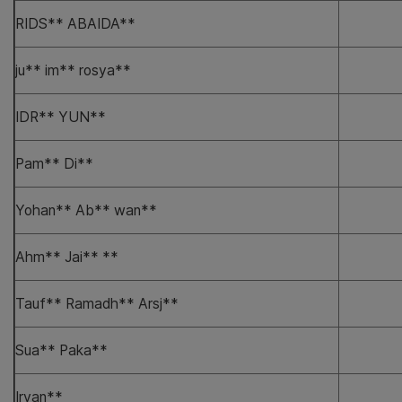
RIDS** ABAIDA**
ju** im** rosya**
IDR** YUN**
Pam** Di**
Yohan** Ab** wan**
Ahm** Jai** **
Tauf** Ramadh** Arsj**
Sua** Paka**
Irvan**