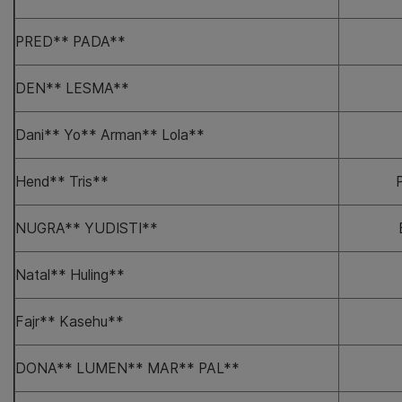
PRED** PADA**
DEN** LESMA**
Dani** Yo** Arman** Lola**
Hend** Tris**
NUGRA** YUDISTI**
Natal** Huling**
Fajr** Kasehu**
DONA** LUMEN** MAR** PAL**