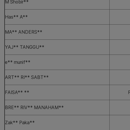
M Shobir**
Has** A**
MA** ANDERS**
YAJ** TANGGU**
e** munif**
ART** RI** SABT**
FAISA** **
BRE** RIV** MANAHAM**
Zak** Paka**