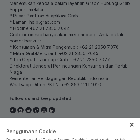
Menemukan kendala dalam layanan Grab? Hubungi Grab
Support melalui:
* Pusat Bantuan di aplikasi Grab
* Laman:
help.grab.com
* Hotline +62 21 2350 7042
Grab Indonesia hanya akan menghubungi Anda melalui
nomor berikut:
* Konsumen & Mitra Pengemudi: +62 21 2350 7078
* Mitra GrabMerchant: +62 21 2350 7045
* Tim Cepat Tanggap Grab: +62 21 2350 7077
Direktorat Jenderal Perlindungan Konsumen dan Tertib
Niaga
Kementerian Perdagangan Republik Indonesia
Whatsapp Ditjen PKTN: +62 853 1111 1010
Follow us and keep updated!
Indonesia
Penggunaan Cookie
Dengan mengklik "Terima Semua Cookie" , anda setuju untuk