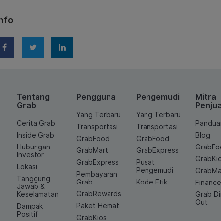
nfo
Tentang
Pengguna
Pengemudi
Mitra
Grab
Penjua
Yang Terbaru
Yang Terbaru
Cerita Grab
Pandua
Transportasi
Transportasi
Inside Grab
Blog
GrabFood
GrabFood
Hubungan
GrabFo
GrabMart
GrabExpress
Investor
GrabKi
GrabExpress
Pusat
Lokasi
Pengemudi
GrabMa
Pembayaran
Tanggung
Grab
Kode Etik
Financ
Jawab &
GrabRewards
Keselamatan
Grab D
Out
Paket Hemat
Dampak
Positif
GrabKios