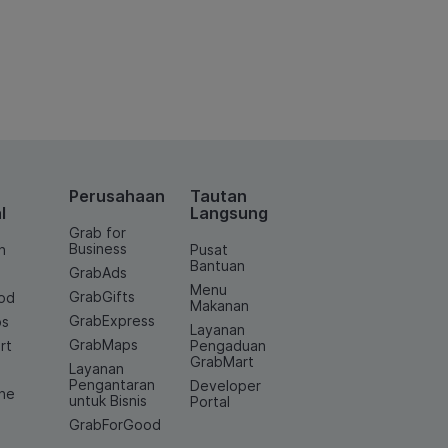
Perusahaan
Tautan
l
Langsung
Grab for
Business
n
Pusat
Bantuan
GrabAds
Menu
GrabGifts
od
Makanan
GrabExpress
os
Layanan
GrabMaps
rt
Pengaduan
GrabMart
Layanan
e
Pengantaran
Developer
ine
untuk Bisnis
Portal
GrabForGood