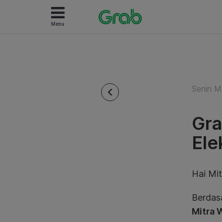
Menu
Senin M
Gra
Ele
Hai Mi
Berdas
Mitra 