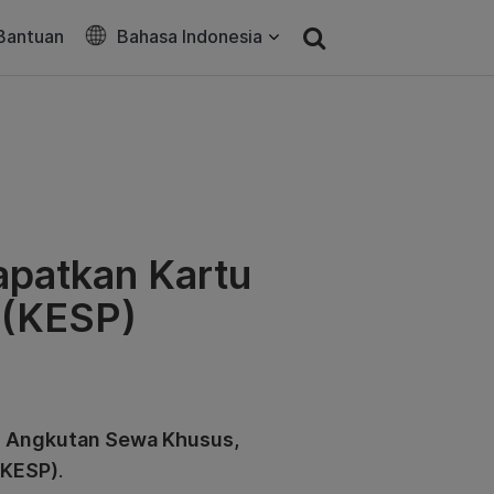
Bantuan
Bahasa Indonesia
patkan Kartu
 (KESP)
n Angkutan Sewa Khusus,
(KESP)
.