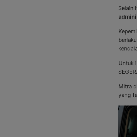
Selain 
adminis
Kepemil
berlaku
kendala
Untuk 
SEGERA
Mitra 
yang te