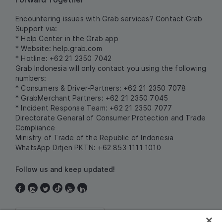
Encountering issues with Grab services? Contact Grab
Support via:
* Help Center in the Grab app
* Website:
help.grab.com
* Hotline: +62 21 2350 7042
Grab Indonesia will only contact you using the following
numbers:
* Consumers & Driver-Partners: +62 21 2350 7078
* GrabMerchant Partners: +62 21 2350 7045
* Incident Response Team: +62 21 2350 7077
Directorate General of Consumer Protection and Trade
Compliance
Ministry of Trade of the Republic of Indonesia
WhatsApp Ditjen PKTN: +62 853 1111 1010
Follow us and keep updated!
Indonesia