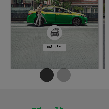
=
แกร็บแท็กซี่