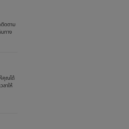
รถติดตาม
ดินทาง
้คุณได้
วลาให้