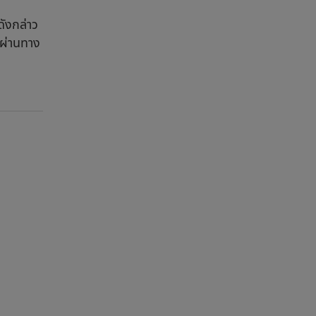
ดังกล่าว
าผ่านทาง