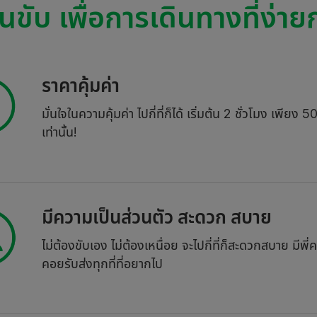
นขับ เพื่อการเดินทางที่ง่า
ราคาคุ้มค่า
มั่นใจในความคุ้มค่า ไปกี่ที่ก็ได้ เริ่มต้น 2 ชั่วโมง เพียง 
เท่านั้น!
มีความเป็นส่วนตัว สะดวก สบาย
ไม่ต้องขับเอง ไม่ต้องเหนื่อย จะไปกี่ที่ก็สะดวกสบาย มีพี่
คอยรับส่งทุกที่ที่อยากไป