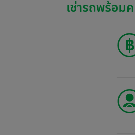
เช่ารถพร้อมค