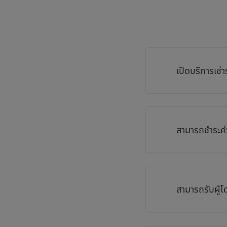
เปิดบริการเช่
สามารถชำระค่า
สามารถรับผู้โ