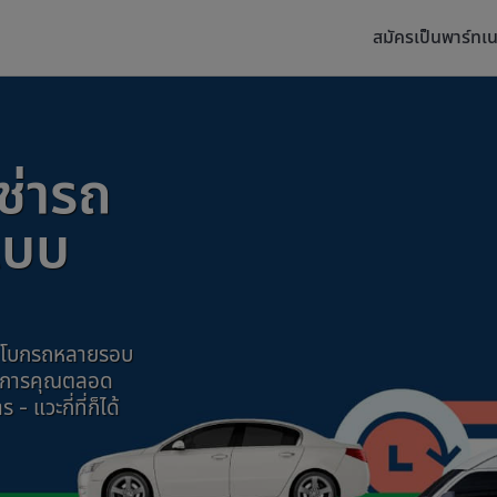
สมัครเป็นพาร์ทเน
ช่ารถ
แบบ
ือโบกรถหลายรอบ
บริการคุณตลอด
 แวะกี่ที่ก็ได้