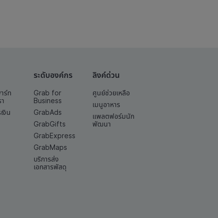
ระดับองค์กร
ลิงค์ด่วน
พาร์ท
Grab for
ศูนย์ช่วยเหลือ
รา
Business
เมนูอาหาร
เงิน
GrabAds
แพลตฟอร์มนัก
GrabGifts
พัฒนา
GrabExpress
GrabMaps
บริการส่ง
เอกสารพัสดุ