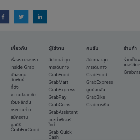
เกี่ยวกับ
ผู้ใช้งาน
คนขับ
ร้านค้า
เรื่องราวของเรา
อัปเดตล่าสุด
อัปเดตล่าสุด
ร่วมเป็น
เนอร์กับเ
Inside Grab
การเดินทาง
การเดินทาง
Grabการ
นักลงทุน
GrabFood
GrabFood
สัมพันธ์
GrabMart
GrabExpress
ที่ตั้ง
GrabExpress
ศูนย์คนขับ
ความปลอดภัย
GrabPay
GrabBike
ร่วมผลักดัน
GrabCoins
Grabการเงิน
กระดานข่าว
GrabAssistant
สมัครงาน
แนะนำฟีเจอร์
มูลนิธิ
ใหม่
GrabForGood
Grab Quick
Cash