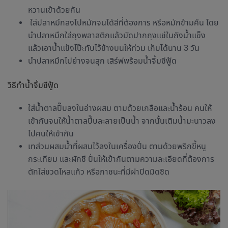
หวานเข้าด้วยกัน
ใส่ปลาหมึกลงไปหมักจนได้สีที่ต้องการ หรือหมักข้ามคืน โดย
นำปลาหมึกใส่ถุงพลาสติกแล้วมัดปากถุงแช่ในถังน้ำแข็ง
แล้วเอาน้ำแข็งโป๊ะทับไว้ข้างบนให้ท่วม เก็บได้นาน 3 วัน
นำปลาหมึกไปย่างจนสุก เสิร์ฟพร้อมน้ำจิ้มซีฟู้ด
วิธีทำน้ำจิ้มซีฟู้ด
ใส่น้ำตาลปี๊บลงในอ่างผสม ตามด้วยเกลือและน้ำร้อน คนให้
เข้ากันจนให้น้ำตาลปี๊บละลายเป็นน้ำ จากนั้นเติมน้ำมะนาวลง
ไปคนให้เข้ากัน
เทส่วนผสมน้ำที่ผสมไว้ลงในเครื่องปั่น ตามด้วยพริกขี้หนู
กระเทียม และผักชี ปั่นให้เข้ากันตามความละเอียดที่ต้องการ
ตักใส่ขวดโหลแก้ว หรือภาชนะที่มีฝาปิดมิดชิด