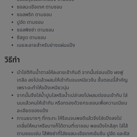
ซอสมะเขือเทศ ตามชอบ
ซอสพริก ตามชอบ
ปูอัด ตามชอบ
ซอสพิซซ่า ตามชอบ
ชีสขูด ตามชอบ
เนยละลายสำหรับย่างแผ่นแป้ง
วิธีทำ
นำไข่ตีกับน้ำตาลให้ละลายเข้ากันดี จากนั้นร่อนแป้ง ผงฟู
เกลือ ลงไปแล้วผสมให้เข้ากันจนเหนียวข้น ขั้นตอนนี้สำคัญ
เพราะจะทำให้แป้งเหนียวนุ่ม
จากนั้นจึงใส่น้ำปูนใสหรือน้ำเปล่าลงไปผสมต่อจนเข้ากัน ใส่
นมแล้วคนให้เข้ากัน หรือกรองด้วยกระชอนเพื่อความเนียน
ละเอียดของแป้ง
ทาเนยบางๆ ที่กระทะ ให้ร้อนจนพอดีแล้วจึงใส่แป้งลงไป
เกลี่ยให้หนาหรือบางก็ได้ตามที่เราชอบ พอแป้งใกล้สุก ใส่ไส้
ตามชอบเช่น ไส้พิซซ่าที่ใส่ซอสมะเขือเทศเข้มข้น ปูอัด และชีส