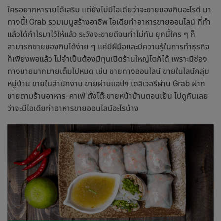
ใครอยากหารายได้เสริม แต่ยังไม่มีไอเดียว่าจะขายของกินอะไรดี มา
ทางนี้! Grab รวมเมนูสร้างอาชีพ
ไอเดียทำอาหารขายออนไลน์
ที่ทำ
แล้วได้กำไรมาไว้ให้แล้ว ระวังจะขายดีจนทำไม่ทัน
ยุคนี้ใคร ๆ ก็
สามารถขายของกินได้ง่าย ๆ แค่มีฝีมือและมีความรู้ในการทำธุรกิจ
ก็เพียงพอแล้ว ไม่จำเป็นต้องมีทุนเปิดร้านใหญ่โตก็ได้ เพราะมีช่อง
ทางขายมากมายเต็มไปหมด เช่น ขายทางออนไลน์ ขายในไลน์กลุ่ม
หมู่บ้าน ขายในสำนักงาน ขายผ่านแอปฯ เดลิเวอรีผ่าน Grab ฝาก
ขายตามร้านอาหาร-คาเฟ่ ตั้งโต๊ะขายหน้าบ้านตอนเย็น ไปดูกันเลย
ว่าจะ
มี
ไอเดียทำอาหารขายออนไลน์
อะไรบ้าง