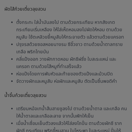
ผัดไส้ก๋วยเตี๋ยวลุยสวน
ตั้งกระทะ ใส่น้ำมันลงไป ตามด้วยกระเทียม หากสังเกต
กระเทียมเริ่มเหลือง ให้ใส่เห็ดหอมลงไปผัดให้หอม ตามด้วย
หมูสับ ใช้ตะหลิวขยี้หมูสับให้กระจายตัว แล้วตามด้วยแครอท
ปรุงรสด้วยซอสหอยนางรม ซีอิ๊วขาว ตามด้วยน้ำตาลทราย
เกลือ พริกไทยป่น
คลี่แป้งออก วางผักกาดหอม ผักชีฝรั่ง ใบสะระแหน่ และ
แครอท ตามด้วยไส้หมูที่ทำเสร็จแล้ว
ห่อแป้งโดยการพับหัวและท้ายของตัวแป้งและม้วนปิด
จัดวางผักและหมูสับ ห่อผักและหมูสับ ตัดเป็นชิ้นพอดีคำ
น้ำจิ้มก๋วยเตี๋ยวลุยสวน
เตรียมหม้อเทน้ำส้มสายชูลงไป ตามด้วยน้ำตาล และเกลือ คน
ให้น้ำตาลและเกลือละลาย จากนั้นพักให้เย็น
เมื่อน้ำเชื่อมเย็นตัวลงแล้วให้ใส่ลงโถปั่น ตามด้วยผักชี ราก
ผักชี กระเทียม พริกขี้หนูสวน ใบโหระพา ใบสะระแหน่ ปั่นให้