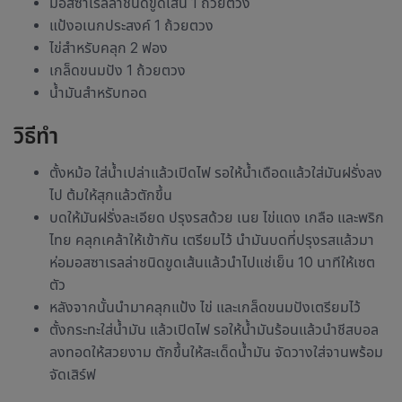
มอสซาเรลล่าชนิดขูดเส้น 1 ถ้วยตวง
แป้งอเนกประสงค์ 1 ถ้วยตวง
ไข่สำหรับคลุก 2 ฟอง
เกล็ดขนมปัง 1 ถ้วยตวง
น้ำมันสำหรับทอด
วิธีทำ
ตั้งหม้อ ใส่น้ำเปล่าแล้วเปิดไฟ รอให้น้ำเดือดแล้วใส่มันฝรั่งลง
ไป ต้มให้สุกแล้วตักขึ้น
บดให้มันฝรั่งละเอียด ปรุงรสด้วย เนย ไข่แดง เกลือ และพริก
ไทย คลุกเคล้าให้เข้ากัน เตรียมไว้ นำมันบดที่ปรุงรสแล้วมา
ห่อมอสซาเรลล่าชนิดขูดเส้นแล้วนำไปแช่เย็น 10 นาทีให้เซต
ตัว
หลังจากนั้นนำมาคลุกแป้ง ไข่ และเกล็ดขนมปังเตรียมไว้
ตั้งกระทะใส่น้ำมัน แล้วเปิดไฟ รอให้น้ำมันร้อนแล้วนำชีสบอล
ลงทอดให้สวยงาม ตักขึ้นให้สะเด็ดน้ำมัน จัดวางใส่จานพร้อม
จัดเสิร์ฟ