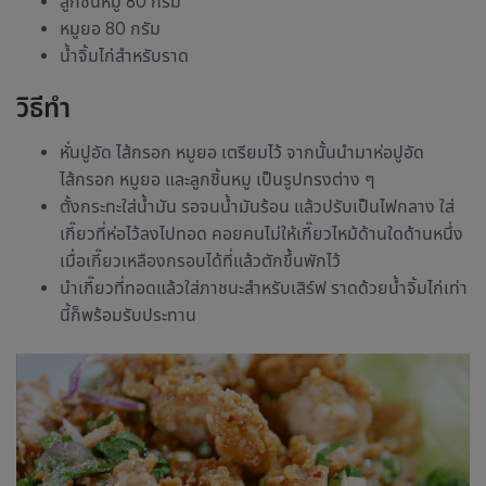
ลูกชิ้นหมู 80 กรัม
หมูยอ 80 กรัม
น้ำจิ้มไก่สำหรับราด
วิธีทำ
หั่นปูอัด ไส้กรอก หมูยอ เตรียมไว้ จากนั้นนำมาห่อปูอัด
ไส้กรอก หมูยอ และลูกชิ้นหมู เป็นรูปทรงต่าง ๆ
ตั้งกระทะใส่น้ำมัน รอจนน้ำมันร้อน แล้วปรับเป็นไฟกลาง ใส่
เกี๊ยวที่ห่อไว้ลงไปทอด คอยคนไม่ให้เกี๊ยวไหม้ด้านใดด้านหนึ่ง
เมื่อเกี๊ยวเหลืองกรอบได้ที่แล้วตักขึ้นพักไว้
นำเกี๊ยวที่ทอดแล้วใส่ภาชนะสำหรับเสิร์ฟ ราดด้วยน้ำจิ้มไก่เท่า
นี้ก็พร้อมรับประทาน