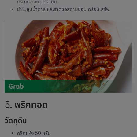
กระทะมาสะเด็ดน้ำมัน
นำไปชุบน้ำตาล และราดซอสตามชอบ พร้อมเสิร์ฟ
5.
พริกทอด
วัตถุดิบ
พริกแห้ง 50 กรัม