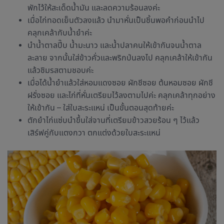
พักไว้ให้สะเด็ดน้ำมัน และลดความร้อนลงค่ะ
เมื่อไก่ทอดเย็นตัวลงแล้ว นำมาหั่นเป็นชิ้นพอคำก่อนนำไป
คลุกเคล้ากับน้ำยำค่ะ
นำน้ำตาลปี๊บ น้ำมะนาว และน้ำปลาคนให้เข้ากันจนน้ำตาล
ละลาย จากนั้นใส่ข้าวคั่วและพริกป่นลงไป คลุกเคล้าให้เข้ากัน
แล้วชิมรสตามชอบค่ะ
เมื่อได้น้ำยำแล้วใส่หอมแดงซอย ผักชีซอย ต้นหอมซอย ผักชี
ฝรั่งซอย และไก่ที่หั่นเตรียมไว้ลงตามไปค่ะ คลุกเคล้าทุกอย่าง
ให้เข้ากัน – ใส่ใบสะระแหน่ เป็นขั้นตอนสุดท้ายค่ะ
ตักยำไก่แซ่บนำขึ้นใส่จานที่เตรียมข้าวสวยร้อน ๆ ไว้แล้ว
เสิร์ฟคู่กับแตงกวา ตกแต่งด้วยใบสะระแหน่