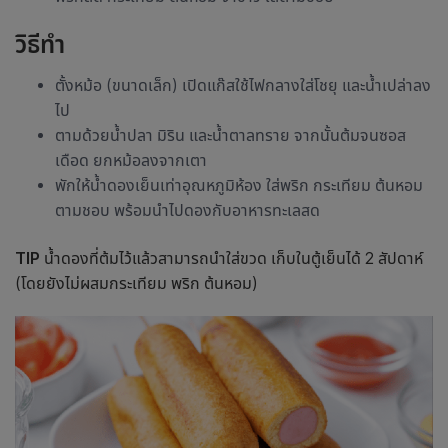
วิธีทำ
ตั้งหม้อ (ขนาดเล็ก) เปิดแก๊สใช้ไฟกลางใส่โชยุ และน้ำเปล่าลง
ไป
ตามด้วยน้ำปลา มิริน และน้ำตาลทราย จากนั้นต้มจนซอส
เดือด ยกหม้อลงจากเตา
พักให้น้ำดองเย็นเท่าอุณหภูมิห้อง ใส่พริก กระเทียม ต้นหอม
ตามชอบ พร้อมนำไปดองกับอาหารทะเลสด
TIP
น้ำดองที่ต้มไว้แล้วสามารถนำใส่ขวด เก็บในตู้เย็นได้ 2 สัปดาห์
(โดยยังไม่ผสมกระเทียม พริก ต้นหอม)