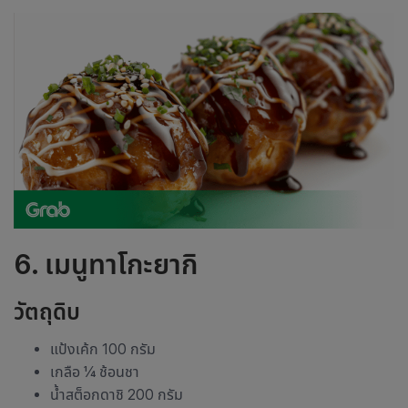
6.
เมนูทาโกะยากิ
วัตถุดิบ
แป้งเค้ก 100 กรัม
เกลือ ¼ ช้อนชา
น้ำสต็อกดาชิ 200 กรัม