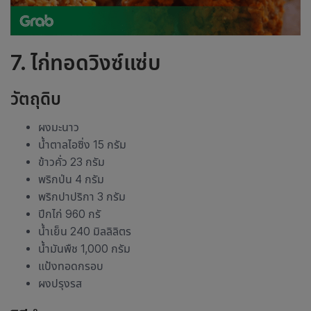
7. ไก่ทอดวิงซ์แซ่บ
วัตถุดิบ
ผงมะนาว
น้ำตาลไอซิ่ง 15 กรัม
ข้าวคั่ว 23 กรัม
พริกป่น 4 กรัม
พริกปาปริกา 3 กรัม
ปีกไก่ 960 กรั
น้ำเย็น 240 มิลลิลิตร
น้ำมันพืช 1,000 กรัม
แป้งทอดกรอบ
ผงปรุงรส