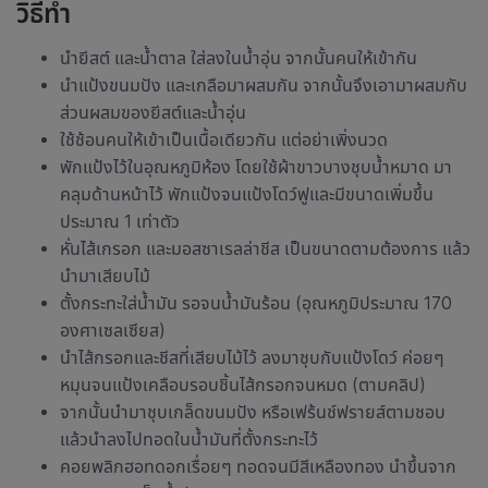
วิธีทำ
นำยีสต์ และน้ำตาล ใส่ลงในน้ำอุ่น จากนั้นคนให้เข้ากัน
นำแป้งขนมปัง และเกลือมาผสมกัน จากนั้นจึงเอามาผสมกับ
ส่วนผสมของยีสต์และน้ำอุ่น
ใช้ช้อนคนให้เข้าเป็นเนื้อเดียวกัน แต่อย่าเพิ่งนวด
พักแป้งไว้ในอุณหภูมิห้อง โดยใช้ผ้าขาวบางชุบน้ำหมาด มา
คลุมด้านหน้าไว้ พักแป้งจนแป้งโดว์ฟูและมีขนาดเพิ่มขึ้น
ประมาณ 1 เท่าตัว
หั่นไส้เกรอก และมอสซาเรลล่าชีส เป็นขนาดตามต้องการ แล้ว
นำมาเสียบไม้
ตั้งกระทะใส่น้ำมัน รอจนน้ำมันร้อน (อุณหภูมิประมาณ 170
องศาเซลเซียส)
นำไส้กรอกและชีสที่เสียบไม้ไว้ ลงมาชุบกับแป้งโดว์ ค่อยๆ
หมุนจนแป้งเคลือบรอบชิ้นไส้กรอกจนหมด (ตามคลิป)
จากนั้นนำมาชุบเกล็ดขนมปัง หรือ
เฟร้นช์ฟรายส์
ตามชอบ
แล้วนำลงไปทอดในน้ำมันที่ตั้งกระทะไว้
คอยพลิกฮอทดอกเรื่อยๆ ทอดจนมีสีเหลืองทอง นำขึ้นจาก