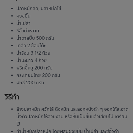
ปลาหมึกสด, ปลาหมึกไข่
ผงขมิ้น
น้ำเปล่า
ซีอิ๊วดำหวาน
น้ำตาลปี๊บ 500 กรัม
เกลือ 2 ช้อนโต๊ะ
น้ำร้อน 3 1/2 ถ้วย
น้ำมะนาว 4 ถ้วย
พริกขี้หนู 200 กรัม
กระเทียมไทย 200 กรัม
ผักชี 200 กรัม
วิธีทำ
ล้างปลาหมึก ควักไส้ ดึงหมึก และลอกหนังดำ ๆ ออกให้สะอาด
บั้งตัวปลาหมึกให้สวยงาม หรือหั่นเป็นชิ้นแล้วเสียบไม้ เตรียม
ไว้
ทำน้ำหมักปลาหมึก โดยผสมผงขมิ้น น้ำเปล่า และซีอิ๊วดำ