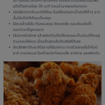
จืด และใส่น้ำสต็อกดาชิทีละครึ่ง คนให้เข้ากันจนหมดแล้วพัก
แป้งไว้อย่างน้อย 30 นาที ก่อนนำมาหยอดในกระทะ
เปิดไฟเตาทาโกะยากิให้ร้อน โดยใช้แปรงทาน้ำมันให้ทั่วๆ จาก
นั้นใส่แป้งให้เกือบเต็มหลุม
ใส่กะหล่ำปลีสับ ต้นหอมซอย ขิงดองสับ และเติมแป้งซ้ำ
จนกว่าจะได้ลูกกลมๆ
ใส่ปลาหมึกยักษ์ แล้วพลิกตัวแป้งให้กลมและเก็บส่วนที่ติดอยู่
ตามขอบให้หมด เมื่อแป้งสุกแล้วจัดเสิร์ฟได้เลย
จัดเสิร์ฟทาโกะยากิใส่จานให้สวยงาม ราดด้วยซอสโอโคโนมิ
ยากิ มายองเนส โรยด้วยปลาโออบแห้ง สาหร่าย และพริกป่น