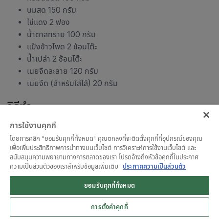
นมสด 150 กรัม
ไข่แดง 2 ฟอง
น้ำตาลทราย 100 กรัม
แป้งข้าวโพด 2 ช้อนโต๊ะ
น้ำเปล่า 2 ช้อนโต๊ะ
เนยจืดละลาย 120 กรัม
เนยจืด (สำหรับใส่ไส้) 20 กรัม
วิธีทำ
การใช้งานคุกกี้
ละลายแป้งข้าวโพดด้วยน้ำเปล่า และพักไว้
โดยการคลิก "ยอมรับคุกกี้ทั้งหมด" คุณตกลงที่จะติดตั้งคุกกี้ที่อุปกรณ์ของคุณ
ใส่ไข่แดงลงไปในชามผสม ตามด้วยน้ำตาลทราย จากนั้นตีให้
เพื่อเพิ่มประสิทธิภาพการนำทางบนเว็บไซต์ การวิเคราะห์การใช้งานเว็บไซต์ และ
ขึ้นฟูด้วยตะกร้อมือจนเป็นสีเหลืองนวล ประมาณ 5 นาที
สนับสนุนความพยายามทางการตลาดของเรา โปรดอ้างถึงหัวข้อคุกกี้ในประกาศ
ใส่นมสด แป้งข้าวโพดที่ละลายเตรียมไว้ จากนั้นคนให้เข้ากัน
ความเป็นส่วนตัวของเราสำหรับข้อมูลเพิ่มเติม
ประกาศความเป็นส่วนตัว
นำไปตุ๋นบนหม้อที่ตั้งน้ำเดือดไว้ คนไปเรื่อย ๆ จนหนืด จาก
ยอมรับคุกกี้ทั้งหมด
นั้นใส่เนยจืด (สำหรับใส่ไส้) ลงไป และคนจนเนยจืดละลาย พัก
ไว้
การตั้งค่าคุกกี้
ทาเนยบนขนมปังกะโหลก จากนั้นนำไปปิ้งไฟเบาจนเหลือง