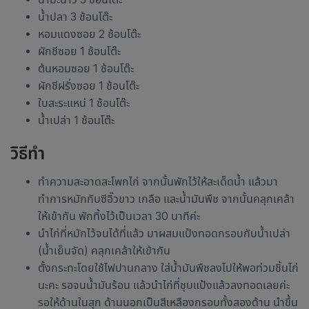
น้ำปลา 3 ช้อนโต๊ะ
หอมแดงซอย 2 ช้อนโต๊ะ
ผักชีซอย 1 ช้อนโต๊ะ
ต้นหอมซอย 1 ช้อนโต๊ะ
ผักชีฝรั่งซอย 1 ช้อนโต๊ะ
ใบสะระแหน่ 1 ช้อนโต๊ะ
น้ำเปล่า 1 ช้อนโต๊ะ
วิธีทำ
ทำความสะอาดสะโพกไก่ จากนั้นพักไว้ให้สะเด็ดน้ำ แล้วมา
ทำการหมักกับซีอิ๊วขาว เกลือ และน้ำมันพืช จากนั้นคลุกเคล้า
ให้เข้ากัน พักทิ้งไว้เป็นเวลา 30 นาทีค่ะ
นำไก่ที่หมักไว้จนได้ที่แล้ว มาผสมแป้งทอดกรอบกับน้ำเปล่า
(น้ำเย็นจัด) คลุกเคล้าให้เข้ากัน
ตั้งกระทะโดยใช้ไฟปานกลาง ใส่น้ำมันพืชลงไปให้พอท่วมชิ้นไก่
นะคะ รอจนน้ำมันร้อน แล้วนำไก่ที่ชุบแป้งแล้วลงทอดเลยค่ะ
รอให้ด้านในสุก ด้านนอกเป็นสีเหลืองกรอบทั้งสองด้าน นำขึ้น