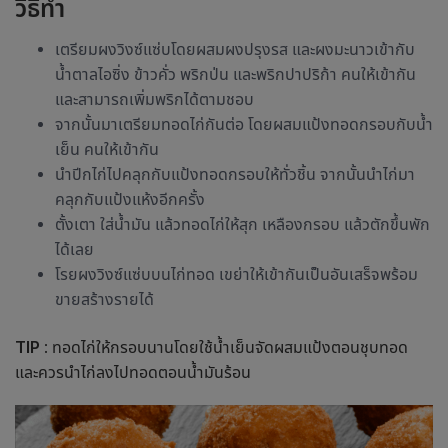
วิธีทำ
เตรียมผงวิงซ์แซ่บโดยผสมผงปรุงรส และผงมะนาวเข้ากับ
น้ำตาลไอซิ่ง ข้าวคั่ว พริกป่น และพริกปาปริก้า คนให้เข้ากัน
และสามารถเพิ่มพริกได้ตามชอบ
จากนั้นมาเตรียมทอดไก่กันต่อ โดยผสมแป้งทอดกรอบกับน้ำ
เย็น คนให้เข้ากัน
นำปีกไก่ไปคลุกกับแป้งทอดกรอบให้ทั่วชิ้น จากนั้นนำไก่มา
คลุกกับแป้งแห้งอีกครั้ง
ตั้งเตา ใส่น้ำมัน แล้วทอดไก่ให้สุก เหลืองกรอบ แล้วตักขึ้นพัก
ได้เลย
โรยผงวิงซ์แซ่บบนไก่ทอด เขย่าให้เข้ากันเป็นอันเสร็จพร้อม
ขายสร้างรายได้
TIP
: ทอดไก่ให้กรอบนานโดยใช้น้ำเย็นจัดผสมแป้งตอนชุบทอด
และควรนำไก่ลงไปทอดตอนน้ำมันร้อน