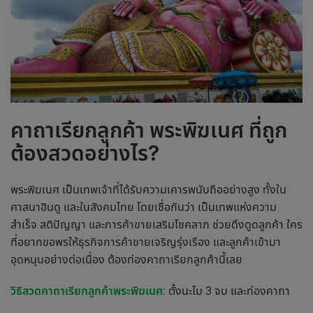
คาถาเรียกลูกค้า
พระพิฆเนศ
ที่ถูก
ต้องสวดอย่างไร?
พระพิฆเนศ เป็นเทพเจ้าที่ได้รับความเคารพนับถืออย่างสูง ทั้งใน
ศาสนาฮินดู และในสังคมไทย โดยเชื่อกันว่า เป็นเทพแห่งความ
สำเร็จ สติปัญญา และการค้าขายเสริมโชคลาภ ช่วยดึงดูดลูกค้า ใคร
ที่อยากขอพรให้ธุรกิจการค้าขายเจริญรุ่งเรือง และลูกค้าเข้ามา
อุดหนุนอย่างต่อเนื่อง ต้องท่อง
คาถาเรียกลูกค้า
นี้เลย
วิธีสวด
คาถาเรียกลูกค้า
พระพิฆเนศ
:
ตั้งนะโม 3 จบ และท่องคาถา