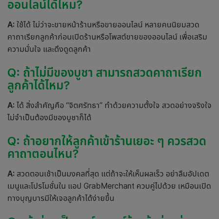
ออนไลน์ได้ไหม?
A:
ใช้ได้ ไม่ว่าจะขายหน้าร้านหรือขายออนไลน์ หลายคนนิยมสวด
คาถาเรียกลูกค้า
ก่อนเปิดร้านหรือโพสต์ขายของออนไลน์ เพื่อเสริม
ความมั่นใจ และดึงดูดลูกค้า
Q: ถ้าไม่มีของบูชา สามารถสวด
คาถาเรียก
ลูกค้าไ
ด้ไหม?
A:
ได้ สิ่งสำคัญคือ “จิตศรัทธา” ทำด้วยความตั้งใจ สวดอย่างจริงใจ
ไม่จำเป็นต้องมีของบูชาก็ได้
Q: ถ้าอยากให้ลูกค้าเข้าร้านเยอะ ๆ ควรสวด
คาถาตอนไหน?
A:
สวดตอนเช้าเป็นมงคลที่สุด แต่ถ้าจะให้เห็นผลเร็ว อย่าลืมอัปเดต
เมนูและโปรโมชั่นใน แอป GrabMerchant ควบคู่ไปด้วย เหมือนเปิด
ทางบุญบารมีให้เจอลูกค้าได้ง่ายขึ้น