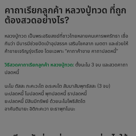
คาถาเรียกลูกค้า
หลวงปู่ทวด
ที่ถูก
ต้องสวดอย่างไร?
หลวงปู่ทวด เป็นพระอริยสงฆ์ที่ชาวไทยหลายคนเคารพศรัทธา เชื่อ
กันว่า มีบารมีช่วยปัดเป่าอุปสรรค เสริมโชคลาภ เมตตา และช่วยให้
ค้าขายเจริญรุ่งเรือง โดยเฉพาะ “คาถาค้าขาย คาถาปลดหนี้”
วิธีสวด
คาถาเรียกลูกค้า
หลวงปู่ทวด:
ตั้งนะโม 3 จบ และสวดคาถา
ปลดหนี้
นะโม ตัสสะ ภะคะวะโต อะระหะโต สัมมาสัมพุทธัสสะ (3 จบ)
นะปลดหนี้ โมปลดหนี้ พุทปลดหนี้ ธาปลดหนี้
ยะปลดหนี้ มีสินมีทรัพย์ ด้วยนะโมโพธิสัตโต
อาคันติมายะ อิติภะคะวา ยะธาพุทโมนะ