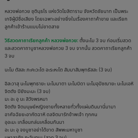
หลวงพ่อกวย ชุตินฺธโร แห่งวัดโฆสิตาราม จังหวัดชัยนาท เป็นพระ
เกจิผู้มีชื่อเสียง โดยเฉพาะอย่างยิ่งในเรื่องคาถาค้าขาย และเรียก
ลูกค้าเข้าร้านแบบไม่ขาดสาย
วิธีสวด
คาถาเรียกลูกค้า
หลวงพ่อกวย:
ตั้งนะโม 3 จบ ก่อนเริ่มสวด
และสวดคาถาบูชาหลวงพ่อกวย 3 จบ จากนั้น สวด
คาถาเรียกลูกค้า
3 จบ
นะโม ตัสสะ ภะคะวะโต อะระหะโต สัมมาสัมพุทธัสสะ (3 จบ)
อิสะวาสุ นะโมพุทธายะ นะโมมาตา นะโมบิดา นะโมอุปัชฌายะ นะโมเอหิ
จิตตัง ปิยังมะมะ (3 จบ)
มะ อะ อุ นะ สิวังพรหมา
จิตตัง จิตมนุษย์หญิงชายทั้งหลายทั่วทั้งแผ่นดินมานี่มามา
อาคัจฉัยยะอาคัตฉาหิ ดลจิตมารักข้าพเจ้า ทุกคน
อุอะมะ เกลื่อนกล่นเคลื่อนกันมา
อะ มะ อุ จงบูชาอย่าได้ขาด สัพพะมหาบูชา
มหาลาภัง ภะวันตุเม (สวด 3 จบ)