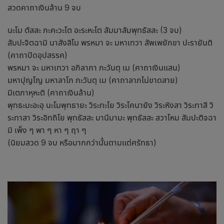
สวดคาถาเงินล้าน 9 จบ
นะโม ตัสสะ ภะคะวะโต อะระหะโต สัมมาสัมพุทธัสสะ (3 จบ)
สัมปะจิตฉามิ นาสังสิโม พรหมา จะ มหาเทวา สัพเพยักขา ปะรายันติ
(คาถาปัดอุปสรรค)
พรหมา จะ มหาเทวา อภิลาภา ภะวันตุ เม (คาถาเงินแสน)
มหาปุญโญ มหาลาโภ ภะวันตุ เม (คาถาลาภไม่ขาดสาย)
มิเตภาหุหะติ (คาถาเงินล้าน)
พุทธะมะอะอุ นะโมพุทธายะ วิระทะโย วิระโคนายัง วิระหิงสา วิระทาสี วิ
ระทาสา วิระอิทถิโย พุทธัสสะ มานีมามะ พุทธัสสะ สวาโหม สัมปะติจฉา
มิ เพ็ง ๆ พา ๆ หา ๆ ฤา ๆ
(นิยมสวด 9 จบ หรือมากกว่านั้นตามแต่ศรัทธา)