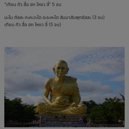
“เทียน กัว สื่อ ฮก โหงว ลี่” 5 จบ
นะโม ตัสสะ ภะคะวะโต อะระหะโต สัมมาสัมพุทธัสสะ (3 จบ)
เทียน กัว สื่อ ฮก โหงว ลี่ (5 จบ)