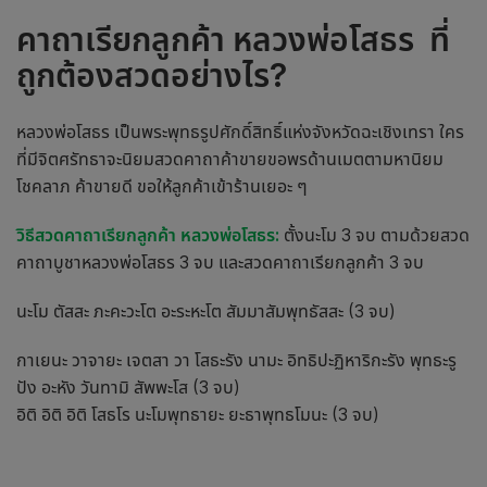
คาถาเรียกลูกค้า
หลวงพ่อโสธร
ที่
ถูกต้องสวดอย่างไร?
หลวงพ่อโสธร เป็นพระพุทธรูปศักดิ์สิทธิ์แห่งจังหวัดฉะเชิงเทรา ใคร
ที่มีจิตศรัทธาจะนิยมสวดคาถาค้าขายขอพรด้านเมตตามหานิยม
โชคลาภ ค้าขายดี ขอให้ลูกค้าเข้าร้านเยอะ ๆ
วิธีสวด
คาถาเรียกลูกค้า
หลวงพ่อโสธร:
ตั้งนะโม 3 จบ ตามด้วยสวด
คาถาบูชาหลวงพ่อโสธร 3 จบ และสวด
คาถาเรียกลูกค้า
3 จบ
นะโม ตัสสะ ภะคะวะโต อะระหะโต สัมมาสัมพุทธัสสะ (3 จบ)
กาเยนะ วาจายะ เจตสา วา โสธะรัง นามะ อิทธิปะฏิหาริกะรัง พุทธะรู
ปัง อะหัง วันทามิ สัพพะโส (3 จบ)
อิติ อิติ อิติ โสธโร นะโมพุทธายะ ยะธาพุทธโมนะ (3 จบ)