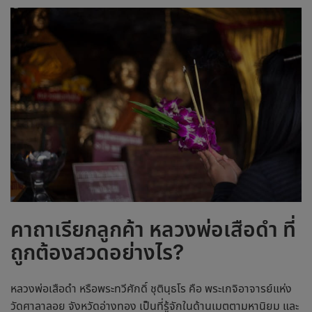
คาถาเรียกลูกค้า
หลวงพ่อเสือดำ
ที่
ถูกต้องสวดอย่างไร?
หลวงพ่อเสือดำ หรือพระทวีศักดิ์ ชุตินฺธโร คือ พระเกจิอาจารย์แห่ง
วัดศาลาลอย จังหวัดอ่างทอง เป็นที่รู้จักในด้านเมตตามหานิยม และ