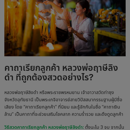
คาถาเรียกลูกค้า
หลวงพ่อฤาษีลิง
ดำ
ที่ถูกต้องสวดอย่างไร?
หลวงพ่อฤาษีลิงดำ หรือพระราชพรหมยาน เจ้าอาวาสวัดท่าซุง
จังหวัดอุทัยธานี เป็นพระเกจิอาจารย์สายวิปัสสนากรรมฐานผู้มีชื่อ
เสียง โดย “
คาถาเรียกลูกค้า
” ที่นิยม และรู้จักกันในชื่อ “คาถาเงิน
ล้าน” เป็นคาถาที่จะช่วยเสริมโชคลาภ ความร่ำรวย และดึงดูดลูกค้า
วิธีสวด
คาถาเรียกลูกค้า
หลวงพ่อฤาษีลิงดำ:
ตั้งนะโม 3 จบ จากนั้น