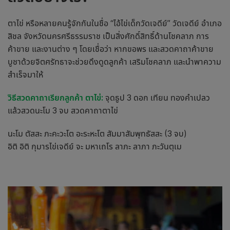
ตาไข่ หรือหลายคนรู้จักกันในชื่อ “ไอ้ไข่เด็กวัดเจดีย์” วัดเจดีย์ อำเภอ
สิชล จังหวัดนครศรีธรรมราช เป็นสิ่งศักดิ์สิทธิ์ด้านโชคลาภ การ
ค้าขาย และงานต่าง ๆ โดยเชื่อว่า หากขอพร และสวดคาถาค้าขาย
บูชาด้วยจิตศรัทธาจะช่วยดึงดูดลูกค้า เสริมโชคลาภ และนำพาความ
สำเร็จมาให้
วิธีสวด
คาถาเรียกลูกค้า
ตาไข่:
จุดธูป 3 ดอก เทียน ทองคำเปลว
แล้วสวดนะโม 3 จบ สวดคาถาตาไข่
นะโม ตัสสะ ภะคะวะโต อะระหะโต สัมมาสัมพุทธัสสะ (3 จบ)
อิติ อิติ กุมารไข่เจดีย์ จะ มหาเถโร ลาภะ ลาภา ภะวันตุเม