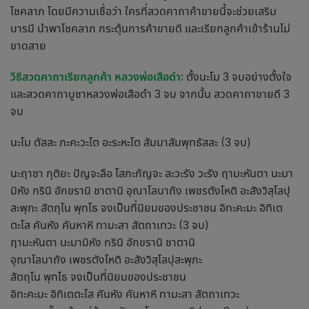
โชคลาภ โดยมีความเชื่อว่า ใครที่สวดคาถาค้าขายนี้จะช่วยเสริม
บารมี นำพาโชคลาภ กระตุ้นการค้าขายดี และเรียกลูกค้าเข้าร้านไม่
ขาดสาย
วิธีสวด
คาถาเรียกลูกค้า
หลวงพ่อเสือดำ:
ตั้งนะโม 3 จบอย่างตั้งใจ
และสวดคาถาบูชาหลวงพ่อเสือดำ 3 จบ จากนั้น สวด
คาถาขายดี
3
จบ
นะโม ตัสสะ ภะคะวะโต อะระหะโต สัมมาสัมพุทธัสสะ (3 จบ)
นะฤาชา กุติยะ ปัญจะลือ โสภะกัญจะ สะวะรัง วะรัง ฤามะหันตา นะมา
มิหัง กรินิ อักขรานิ ชาตานิ อุณาโลนาถัง เพชรตังโหติ อะสังวิสุโลปุ
สะพุภะ สัตถุโน พุทโธ จงเป็นที่นิยมของประชาชน อิทะคะมะ อิทิเต
ตะโส คันหัง คันหาหิ ทามะสา สัตถาเทวะ (3 จบ)
ฤามะหันตา นะมามิหัง กรินิ อักขรานิ ชาตานิ
อุณาโลนาถัง เพชรตังโหติ อะสังวิสุโลปุสะพุภะ
สัตถุโน พุทโธ จงเป็นที่นิยมของประชาชน
อิทะคะมะ อิทิเตตะโส คันหัง คันหาหิ ทามะสา สัตถาเทวะ