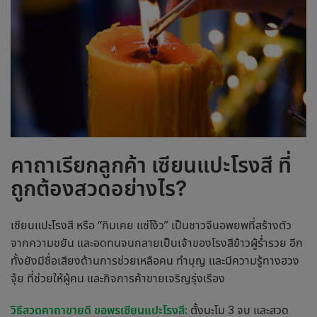
คาถาเรียกลูกค้า
เซียนแปะโรงสี
ที่
ถูกต้องสวดอย่างไร?
เซียนแปะโรงสี หรือ “กิมเคย แซ่โง้ว” เป็นชาวจีนอพยพที่สร้างตัว
จากความขยัน และอดทนจนกลายเป็นเจ้าของโรงสีข้าวผู้ร่ำรวย อีก
ทั้งยังมีชื่อเสียงด้านการช่วยเหลือคน ทำบุญ และมีความรู้ทางฮวง
จุ้ย ที่ช่วยให้ผู้คน และกิจการค้าขายเจริญรุ่งเรือง
วิธีสวด
คาถาขายดี
ขอพรเซียนแปะโรงสี:
ตั้งนะโม 3 จบ และสวด