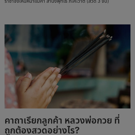
ราชาจงเห็นหน้าแม่ค้า สานังพุทโธ ภะคะวาติ (สวด 3 จบ)
คาถาเรียกลูกค้า
หลวงพ่อกวย
ที่
ถูกต้องสวดอย่างไร?