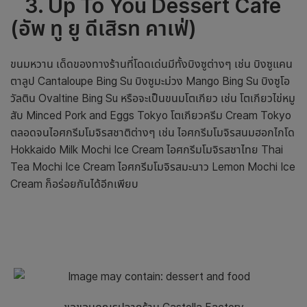
3. Up​ To​ You​ Dessert​ Café
(
อัพ ทู ยู ดีเสิรท คาเฟ่)
ขนมหวาน เด็ดของทางร้านที่โดดเด่นมีทั้งบิงซูต่างๆ เช่น บิง​ซู​แคน
ตาลูป​ Cantaloupe Bing Su บิง​ซู​มะม่วง Mango Bing Su บิงซูโอ
วัลติน​ Ovaltine Bing Su หรือจะเป็นขนมโตเกียว เช่น โตเกียว​ไข่​หมู​
สับ​ Minced Pork and Eggs Tokyo โตเกียว​ครีม Cream Tokyo
ตลอดจนไอศกรีมโมจิรสชาติต่างๆ เช่น ไอศกรีม​โมจิรสนมฮอก​ไก​โด
Hokkaido Milk Mochi Ice Cream ไอศกรีม​โมจิรสชาไทย Thai
Tea Mochi Ice Cream ไอศกรีม​โมจิรส​มะนาว Lemon Mochi Ice
Cream ก็อร่อยกันได้อีกเพียบ