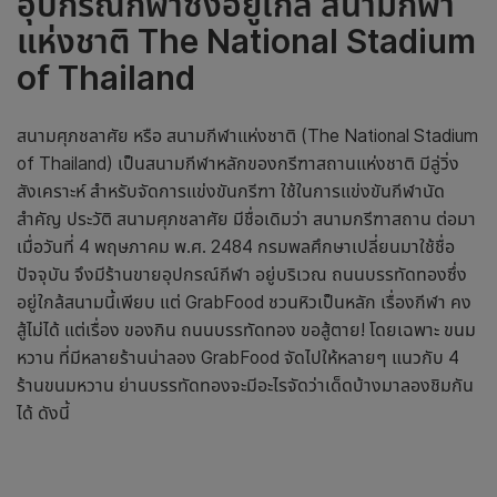
อุปกรณ์กีฬาซึ่งอยู่ใกล้ สนามกีฬา
แห่งชาติ
The National Stadium
of Thailand
สนามศุภชลาศัย หรือ สนามกีฬาแห่งชาติ (The National Stadium
of Thailand) เป็นสนามกีฬาหลักของกรีฑาสถานแห่งชาติ มีลู่วิ่ง
สังเคราะห์ สำหรับจัดการแข่งขันกรีฑา ใช้ในการแข่งขันกีฬานัด
สำคัญ ประวัติ สนามศุภชลาศัย มีชื่อเดิมว่า สนามกรีฑาสถาน ต่อมา
เมื่อวันที่ 4 พฤษภาคม พ.ศ. 2484 กรมพลศึกษาเปลี่ยนมาใช้ชื่อ
ปัจจุบัน จึงมีร้านขายอุปกรณ์กีฬา อยู่บริเวณ ถนนบรรทัดทองซึ่ง
อยู่ใกล้สนามนี้เพียบ แต่ GrabFood ชวนหิวเป็นหลัก เรื่องกีฬา คง
สู้ไม่ได้ แต่เรื่อง ของกิน ถนนบรรทัดทอง ขอสู้ตาย! โดยเฉพาะ ขนม
หวาน ที่มีหลายร้านน่าลอง GrabFood จัดไปให้หลายๆ แนวกับ 4
ร้านขนมหวาน ย่านบรรทัดทองจะมีอะไรจัดว่าเด็ดบ้างมาลองชิมกัน
ได้ ดังนี้