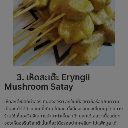
3
.
เห็ดสะเต๊ะ
Eryngii
Mushroom Satay
เห็ดสะเต๊ะนี่สิก็น่าลอง กินมังสวิรัติ ละเว้นเนื้อสัตว์ก็อร่อยกับความ
เป็นสะเต๊ะได้ด้วยแบบนี้เยี่ยมไปเลย ทั้งอิ่มอร่อยและอิ่มบุญ โดยทาง
ร้านใช้เห็ดออรินจิในการนำมาทำเห็ดสะเต๊ะ บอกได้เลยว่าเนื้อแน่นๆ
ของเห็ดออรินจิสะเต๊ะนั้นเคี้ยวได้อร่อยปากเพลินๆ ไม่แพ้หมูสะเต๊ะ