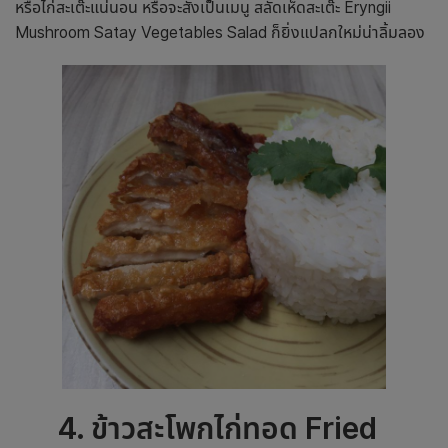
หรือไก่สะเต๊ะแน่นอน หรือจะสั่งเป็นเมนู สลัดเห็ดสะเต๊ะ Eryngii
Mushroom Satay Vegetables Salad ก็ยิ่งแปลกใหม่น่าลิ้มลอง
4
.
ข้าวสะโพกไก่ทอด
Fried