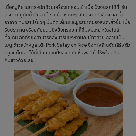
เนื้อหมูที่ผ่านการหมักด้วยเครื่องเทศจนเข้าเนื้อ ปิ้งจนสุกได้ที่ รับ
ประทานคู่กับน้ำจิ้มสะเต๊ะรสเข้ม หวานๆ มันๆ จากถั่วลิสง และน้ำ
อาจาด ที่มีรสเปรี้ยวๆ นั้นตัดเลี่ยนและชูรสชาติของสะเต๊ะยิ่งขึ้น เมื่อ
รับประทานพร้อมกับขนมปังปิ้งกรอบๆ ก็อิ่มพอเหมาะในสไตล์
ดั้งเดิม อีกทั้งยังสามารถสั่งมารับประทานกับข้าวสวย กลายเป็น
เมนู ข้าวหน้าหมูสะเต๊ะ Pork Satay on Rice ซึ่งทางร้านจัดเสิร์ฟตัว
หมูสะเต๊ะถอดไม้ที่เสียบตอนปิ้งออก ตัดชิ้นพอดีคำให้พร้อมกิน
กับข้าวด้วยเลย