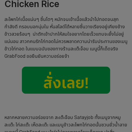
Chicken Rice
สะโพกไก่เนื้อแน่นๆ ชิ้นโตๆ หมักจนเข้าเนื้อแล้วนำไปทอดจนสุก
กำลังดี กรอบนอกนุ่มใน หั่นสไลด์ได้หลายชิ้นวางเรียงอยู่เคียงข้าง
ข้าวสวยร้อนๆ น่าตักเข้าปากให้สมใจอยากโดยเร็วแทบจะยั้งไม่อยู่
แน่นอน สาวกคนรักไก่ทอดไม่ควรพลาดความน่ารับประทานของเมนู
ข้าวไก่ทอด ในแบบฉบับของทางร้านสะเต๊ะจ็อบ เมนูนี้ก็เด็ดจริง
GrabFood ขอยืนยันความอร่อยจ้า
หลากหลายความอร่อยจาก สะเต๊ะจ๊อบ Satayjob ทั้งเมนูจากหมู
สะเต๊ะ ไก่สะเต๊ะ เห็ดสะเต๊ะ และเมนูข้าวสะโพกไก่ทอดนั้นชวนยั่วน้ำลาย