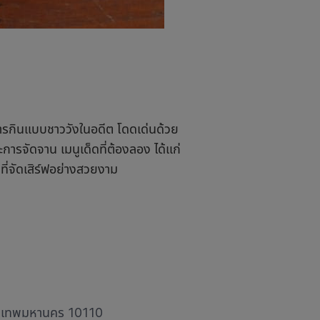
์
รกินแบบชาววังในอดีต โดดเด่นด้วย
ารจัดจาน เมนูเด็ดที่ต้องลอง ได้แก่
ำที่จัดเสิร์ฟอย่างสวยงาม
กรุงเทพมหานคร 10110