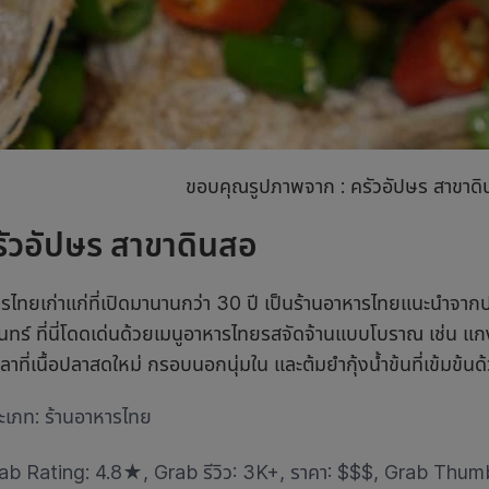
ขอบคุณรูปภาพจาก : ครัวอัปษร สาขาด
รัวอัปษร สาขาดินสอ
ารไทย
เก่าแก่ที่เปิดมานานกว่า 30 ปี เป็น
ร้านอาหารไทยแนะนำ
จากป
นทร์ ที่นี่โดดเด่นด้วยเมนูอาหารไทยรสจัดจ้านแบบโบราณ เช่น แกงป
าที่เนื้อปลาสดใหม่ กรอบนอกนุ่มใน และต้มยำกุ้งน้ำข้นที่เข้มข้น
ะเภท:
ร้านอาหารไทย
ab Rating: 4.8
★
, Grab รีวิว: 3K+, ราคา: $$$, Grab Thu