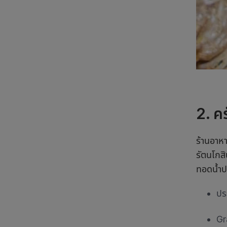
2. ค
ร้านอาห
รัตนโกสิ
ทอดน้ำปล
ปร
Gr