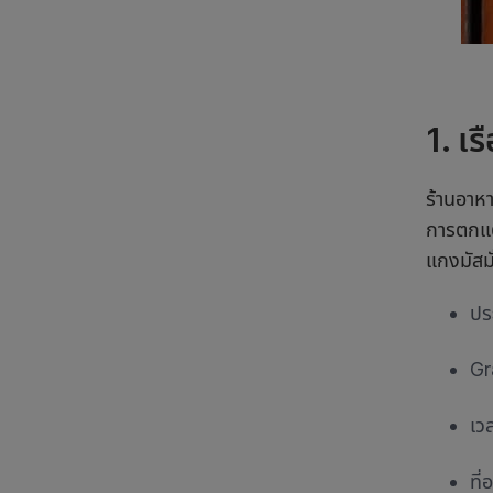
1. เร
ร้านอาห
การตกแต่
แกงมัสมั
ปร
Gr
เว
ที