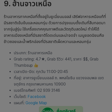
9. ฮ้านจาวเหนือ
ร้านอาหารภาคเหนือ
ที่ตั้งอยู่ในยูเนี่ยนมอลล์ เสิร์ฟอาหารเหนือแท้ที่
มีรสชาติเข้มข้นและหอมกรุ่น ด้วยการปรุงแบบดั้งเดิมที่สืบทอดมา
จากรุ่นสู่รุ่น ใช้เครื่องเทศคุณภาพดีและวัตถุดิบสดใหม่ ทำให้ได้
อาหารเมืองเหนือที่มีรสชาติโดดเด่นและน่าจดจำ เมนูยอดนิยมคือ
ข้าวซอยและน้ำพริกอ่องที่มีรสชาติเผ็ดหวานและหอมกรุ่น
ประเภท:
ร้านอาหารเหนือ
Grab rating: 4.7
★
, Grab รีวิว: 441, ราคา: $$, Grab
Thumbsup
เวลาเปิด-ปิด: ทุกวัน 11:00-20:45
ที่อยู่: อาคารยูเนี่ยนมอลล์ ถ. พหลโยธิน แขวงจอมพล เขต
จตุจักร กรุงเทพมหานคร 10900
เบอร์โทรศัพท์: 02 939 3146
เว็บไซต์:
Facebook
แผนที่:
Google Map