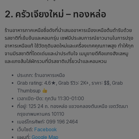
2. ครัวเจียงใหม่ – ทองหล่อ
ร้านอาหารภาคเหนือ
ชื่อดังที่นำเสนออาหารเมืองเหนือต้นตำรับด้วย
รสชาติที่เข้มข้นและหอมกรุ่น เชฟมีประสบการณ์ยาวนานในการปรุง
อาหารเหนือแท้ ใช้วัตถุดิบสดใหม่และเครื่องเทศคุณภาพสูง ทำให้ทุก
จานมีรสชาติที่โดดเด่นและน่าประทับใจ เมนูขายดีคือแกงฮังเลหมู
และแกงส้มใส่ผักรวมที่มีรสชาติเปรี้ยวนำและหอมหวน
ประเภท:
ร้านอาหารเหนือ
Grab rating: 4.6
★
, Grab รีวิว: 2K+, ราคา: $$, Grab
Thumbsup
เวลาเปิด-ปิด: ทุกวัน 11:30-01:00
ที่อยู่: 125 24 ถ. ทองหล่อ แขวงคลองตันเหนือ เขตวัฒนา
กรุงเทพมหานคร 10110
เบอร์โทรศัพท์: 099 196 2464
เว็บไซต์:
Facebook
แผนที่:
Google Map