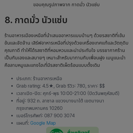
ขอบคุณรูปภาพจาก กาดมั่ว นัวแซ่บ
8. กาดมั่ว นัวแซ่บ
ร้านอาหารเมืองเหนือ
ที่นำเสนออาหารแบบบ้านๆ ด้วยรสชาติที่เข้ม
ข้นและจัดจ้าน เสิร์ฟอาหารเหนือที่ปรุงด้วยเครื่องเทศแท้และวัตถุดิบ
คุณภาดี ทำให้ได้รสชาติที่หอมหวนและน่าประทับใจ บรรยากาศร้าน
เป็นกันเองและสบายๆ เหมาะสำหรับมาทานกับเพื่อนฝูง เมนูแนะนำ
คือลาบหมูและแกงโฮะที่มีรสชาติเผ็ดร้อนแบบดั้งเดิม
ประเภท:
ร้านอาหารเหนือ
Grab rating: 4.5
★
, Grab รีวิว: 780, ราคา: $$
เวลาเปิด-ปิด: ศุกร์-พุธ 10:00-21:00 (ปิดวันพฤหัสบดี)
ที่อยู่: 932 ถ. ลาซาล แขวงบางนาใต้ เขตบางนา
กรุงเทพมหานคร 10260
เบอร์โทรศัพท์: 087 900 3074
แผนที่:
Google Map