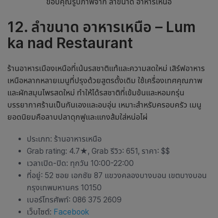
ขอบคุณรูปภาพจาก ลำขนาด อาหารเหนือ
12. ลำขนาด อาหารเหนือ – Lum
ka nad Restaurant
ร้านอาหารเมืองเหนือ
ที่เน้นรสชาติแท้และความสดใหม่ เสิร์ฟอาหาร
เหนือหลากหลายเมนูที่ปรุงด้วยสูตรดั้งเดิม ใช้เครื่องเทศคุณภาพ
และผักสมุนไพรสดใหม่ ทำให้ได้รสชาติที่เข้มข้นและหอมกรุ่น
บรรยากาศร้านเป็นกันเองและอบอุ่น เหมาะสำหรับครอบครัว เมนู
ยอดนิยมคือลาบปลาดุกฟูและแกงส้มใส่หน่อไผ่
ประเภท:
ร้านอาหารเหนือ
Grab rating: 4.7
★
, Grab รีวิว: 651, ราคา: $$
เวลาเปิด-ปิด: ทุกวัน 10:00-22:00
ที่อยู่: 52 ซอย เอกชัย 87 แขวงคลองบางบอน เขตบางบอน
กรุงเทพมหานคร 10150
เบอร์โทรศัพท์: 086 375 2609
เว็บไซต์:
Facebook