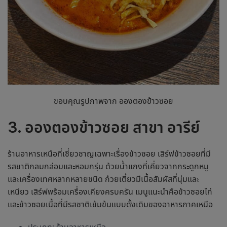
ขอบคุณรูปภาพจาก อองตองข้าวซอย
3. อองตองข้าวซอย สาขา อารีย์
ร้านอาหารเหนือ
ที่เชี่ยวชาญเฉพาะเรื่องข้าวซอย เสิร์ฟข้าวซอยที่มี
รสชาติกลมกล่อมและหอมกรุ่น ด้วยน้ำแกงที่เคี่ยวจากกระดูกหมู
และเครื่องเทศหลากหลายชนิด ก๋วยเตี๋ยวมีเนื้อสัมผัสที่นุ่มและ
เหนียว เสิร์ฟพร้อมเครื่องเคียงครบครัน เมนูแนะนำคือข้าวซอยไก่
และข้าวซอยเนื้อที่มีรสชาติเข้มข้นแบบดั้งเดิมของอาหารภาคเหนือ