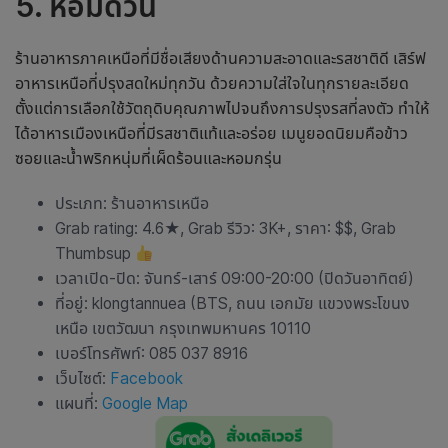
5. หอมด่วน
ร้านอาหารภาคเหนือ
ที่มีชื่อเสียงด้านความสะอาดและรสชาติดี เสิร์ฟ
อาหารเหนือที่ปรุงสดใหม่ทุกวัน ด้วยความใส่ใจในทุกรายละเอียด
ตั้งแต่การเลือกใช้วัตถุดิบคุณภาพไปจนถึงการปรุงรสที่ลงตัว ทำให้
ได้อาหารเมืองเหนือที่มีรสชาติแท้และอร่อย เมนูยอดนิยมคือข้าว
ซอยและน้ำพริกหนุ่มที่เผ็ดร้อนและหอมกรุ่น
ประเภท:
ร้านอาหารเหนือ
Grab rating: 4.6
★
, Grab รีวิว: 3K+, ราคา: $$, Grab
Thumbsup
เวลาเปิด-ปิด: จันทร์-เสาร์ 09:00-20:00 (ปิดวันอาทิตย์)
ที่อยู่: klongtannuea (BTS, ถนน เอกมัย แขวงพระโขนง
เหนือ เขตวัฒนา กรุงเทพมหานคร 10110
เบอร์โทรศัพท์: 085 037 8916
เว็บไซต์:
Facebook
แผนที่:
Google Map