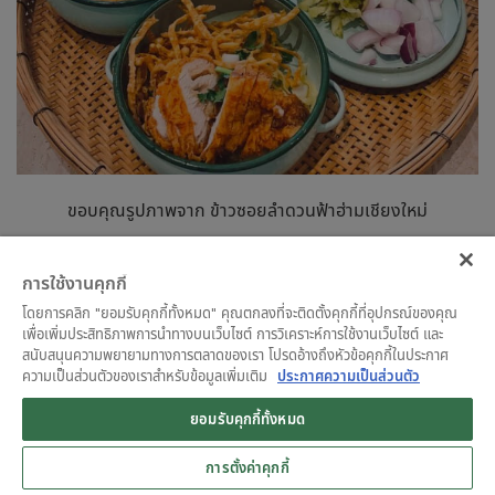
ขอบคุณรูปภาพจาก ข้าวซอยลำดวนฟ้าฮ่ามเชียงใหม่
14. ข้าวซอยลำดวนฟ้าฮ่าม
การใช้งานคุกกี้
เชียงใหม่ สาขา บรรทัดทอง
โดยการคลิก "ยอมรับคุกกี้ทั้งหมด" คุณตกลงที่จะติดตั้งคุกกี้ที่อุปกรณ์ของคุณ
เพื่อเพิ่มประสิทธิภาพการนำทางบนเว็บไซต์ การวิเคราะห์การใช้งานเว็บไซต์ และ
สนับสนุนความพยายามทางการตลาดของเรา โปรดอ้างถึงหัวข้อคุกกี้ในประกาศ
ร้านอาหารเมืองเหนือ
ที่เชี่ยวชาญเฉพาะเรื่องข้าวซอย เสิร์ฟข้าวซอย
ความเป็นส่วนตัวของเราสำหรับข้อมูลเพิ่มเติม
ประกาศความเป็นส่วนตัว
สูตรเชียงใหม่แท้ที่มีรสชาติเข้มข้นและหอมกรุ่น น้ำแกงเคี่ยวจาก
กระดูกและเครื่องเทศหลากหลายชนิด ทำให้ได้รสชาติที่กลมกล่อม
ยอมรับคุกกี้ทั้งหมด
และน่าประทับใจ เส้นมีเนื้อสัมผัสที่นุ่มและเหนียว เมนูเด็ดคือข้าวซอย
การตั้งค่าคุกกี้
ไก่และข้าวซอยเนื้อที่มีรสชาติแบบดั้งเดิมของอาหารภาคเหนือ