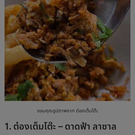
ขอบคุณรูปภาพจาก ต๋องเต็มโต๊ะ
1. ต๋องเต็มโต๊ะ – ดาดฟ้า ลาซาล