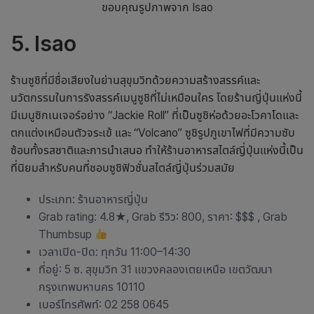
ขอบคุณรูปภาพจาก Isao
5. Isao
ร้านซูชิที่มีชื่อเสียงในย่านสุขุมวิทด้วยความสร้างสรรค์และ
นวัตกรรมในการรังสรรค์เมนูซูชิที่ไม่เหมือนใคร โดย
ร้านญี่ปุ่น
แห่งนี้
มีเมนูซิกเนเจอร์อย่าง “Jackie Roll” ที่เป็นซูชิห่อด้วยอะโวคาโดและ
ตกแต่งเหมือนตัวจระเข้ และ “Volcano” ซูชิรูปภูเขาไฟที่มีความซับ
ซ้อนทั้งรสชาติและการนำเสนอ ทำให้
ร้านอาหารสไตล์ญี่ปุ่น
แห่งนี้เป็น
ที่นิยมสำหรับคนที่ชอบซูชิฟิวชั่นสไตล์ญี่ปุ่นร่วมสมัย
ประเภท:
ร้านอาหารญี่ปุ่น
Grab rating: 4.8★, Grab รีวิว: 800, ราคา: $$$ , Grab
Thumbsup
เวลาเปิด-ปิด: ทุกวัน 11:00–14:30
ที่อยู่: 5 ซ. สุขุมวิท 31 แขวงคลองเตยเหนือ เขตวัฒนา
กรุงเทพมหานคร 10110
เบอร์โทรศัพท์: 02 258 0645