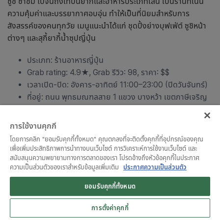
ซูชิ ซาชิมิ ไปจนถึงเทปันยากิและอาหารประเภทเส้น เป็นร้านที่เน้น
ความคุ้มค่าและบรรยากาศอบอุ่น ทำให้เป็นที่นิยมสำหรับการ
สังสรรค์ของคนทุกวัย เมนูแนะนำได้แก่ ชุดปิ้งย่างบุฟเฟ่ต์ ซูชิหน้า
ต่างๆ และสุกี้ยากี้น้ำซุปญี่ปุ่น
ประเภท:
ร้านอาหารญี่ปุ่น
Grab rating: 4.9★, Grab รีวิว: 98, ราคา: $$
เวลาเปิด-ปิด: อังคาร-อาทิตย์ 11:00–23:00 (ปิดวันจันทร์)
ที่อยู่: ถนน พุทธมณฑลสาย 1 แขวง บางหว้า เขตภาษีเจริญ
กรุงเทพมหานคร 10160
เบอร์โทรศัพท์: 097 263 9111
การใช้งานคุกกี้
แผนที่:
Google Map
โดยการคลิก "ยอมรับคุกกี้ทั้งหมด" คุณตกลงที่จะติดตั้งคุกกี้ที่อุปกรณ์ของคุณ
เพื่อเพิ่มประสิทธิภาพการนำทางบนเว็บไซต์ การวิเคราะห์การใช้งานเว็บไซต์ และ
สนับสนุนความพยายามทางการตลาดของเรา โปรดอ้างถึงหัวข้อคุกกี้ในประกาศ
ความเป็นส่วนตัวของเราสำหรับข้อมูลเพิ่มเติม
ประกาศความเป็นส่วนตัว
ยอมรับคุกกี้ทั้งหมด
การตั้งค่าคุกกี้