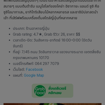
พิถีพิถันสไตล์ญี่ปุ่นแท้ๆ เป็น
ร้านอาหารสไตล์ญี่ปุ่น
ที่เน้นบรรยากาศ
สบายๆ แบบต้นตำรับ เมนูไฮไลท์ของโคย่า อิซากายะ แอนด์ ซูชิ คือ
ซูชิโอมากาเสะ, ยากิโทริเสียบไม้หลากหลายรส และซาชิมิปลาสดนำ
เข้า ที่เสิร์ฟพร้อมเครื่องดื่มสไตล์ญี่ปุ่นที่หลากหลาย
ประเภท:
ร้านอาหารญี่ปุ่น
Grab rating: 4.7★, Grab รีวิว: 26, ราคา: $$
เวลาเปิด-ปิด: วันอังคาร-อาทิตย์ 16:00–0:00 (ปิดวัน
จันทร์)
ที่อยู่: 7/45 ถนน วัดอินทราวาส แขวงบางระมาด เขตตลิ่งชัน
กรุงเทพมหานคร 10170
เบอร์โทรศัพท์: 064 297 7079
เว็บไซต์:
Facebook
แผนที่:
Google Map