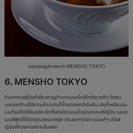
ขอบคุณรูปภาพจาก MENSHO TOKYO
6. MENSHO TOKYO
ร้านอาหารญี่ปุ่น
ที่เชี่ยวชาญด้านราเมนสไตล์โตเกียวแท้ๆ โดยรา
เมนของร้านนี้มีความโดดเด่นที่น้ำซุปรสชาติเข้มข้น เส้นที่เหนียวนุ่ม
และท็อปปิ้งที่ล้นเหลือ อีกทั้งยังมีราเมนน้ำซุปแกงกะหรี่ญี่ปุ่น และรา
เมนซีฟู้ดที่ใช้วัตถุดิบคุณภาพสูง ประสบการณ์ราเมนแท้ๆ สไตล์
ญี่ปุ่นที่ควรค่าแก่การลิ้มลอง