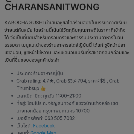
CHARANSANITWONG
KABOCHA SUSHI นำเสนอซูชิสไตล์ร่วมสมัยในบรรยากาศเรียบ
ง่ายแต่ทันสมัย โดยร้านนี้เน้นใช้วัตถุดิบคุณภาพดีในราคาที่เข้าถึง
ได้ จึงเป็นที่นิยมสำหรับครอบครัวและการรับประทานอาหารในวัน
ธรรมดา เมนูแนะนำของ
ร้านอาหารสไตล์ญี่ปุ่น
นี้ ได้แก่ ซูชิหน้าปลา
แซลมอน, ซูชิหน้าไข่หวาน และแซลมอนเบิร์นที่รสชาติกลมกล่อมและ
เป็นที่ชื่นชอบของลูกค้าประจำ
ประเภท:
ร้านอาหารญี่ปุ่น
Grab rating: 4.7★, Grab รีวิว: 794, ราคา: $$ , Grab
Thumbsup
เวลาเปิด-ปิด: ทุกวัน 11:00–21:00
ที่อยู่: โฮมโปร ถ. จรัญสนิทวงศ์ แขวงบ้านช่างหล่อ เขต
บางกอกน้อย กรุงเทพมหานคร 10700
เบอร์โทรศัพท์: 063 505 7082
เว็บไซต์:
Facebook
แผนที่:
Google Map