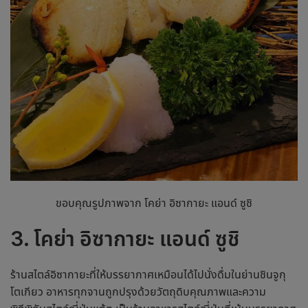
ขอบคุณรูปภาพจาก โคย่า อิซากายะ แอนด์ ซูชิ
3. โคย่า อิซากายะ แอนด์ ซูชิ
ร้านสไตล์อิซากายะที่ให้บรรยากาศเหมือนได้ไปนั่งดื่มในย่านชินจูกุ
โตเกียว อาหารทุกจานถูกปรุงด้วยวัตถุดิบคุณภาพและความ