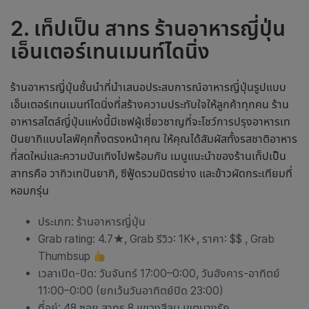
2. เท็ปเป็น สาทร
ร้านอาหารญี่ปุ่น
เอ็นเตอร์เทนเมนท์ไดนิ่ง
ร้านอาหารญี่ปุ่น
ชั้นนำที่นำเสนอประสบการณ์อาหารญี่ปุ่นรูปแบบ
เอ็นเตอร์เทนเมนท์ไดนิ่งที่สร้างความประทับใจให้ลูกค้าทุกคน
ร้าน
อาหารสไตล์ญี่ปุ่น
แห่งนี้มีเชฟผู้เชี่ยวชาญที่จะโชว์การปรุงอาหารเท
ปันยากิแบบไลฟ์คุกกิ้งตรงหน้าคุณ ให้คุณได้สัมผัสทั้งรสชาติอาหาร
ที่สดใหม่และความบันเทิงไปพร้อมกัน เมนูแนะนำของร้านเท็ปเป็น
สาทรคือ วากิวเทปันยากิ, ซีฟู้ดรวมมิตรย่าง และข้าวผัดกระเทียมที่
หอมกรุ่น
ประเภท:
ร้านอาหารญี่ปุ่น
Grab rating: 4.7★, Grab รีวิว: 1K+, ราคา: $$ , Grab
Thumbsup
เวลาเปิด-ปิด: วันจันทร์ 17:00–0:00, วันอังคาร-อาทิตย์
11:00–0:00 (ยกเว้นวันอาทิตย์ปิด 23:00)
ที่อยู่: 48 ซอย สาทร 8 แขวงสีลม เขตบางรัก