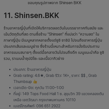
ขอบคุณรูปภาพจาก Shinsen BKK
11. Shinsen.BKK
ร้านอาหารญี่ปุ่น
ที่เปิดให้บริการตลอดวันในบรรยากาศทันสมัย และ
เน้นวัตถุดิบที่สด ตามชื่อร้าน “Shinsen” ที่แปลว่า “ความสด” ใน
ภาษาญี่ปุ่น มีเมนูหลากหลายตั้งแต่ซูชิ ซาชิมิ ไปจนถึงอาหารญี่ปุ่น
ประเภทเส้นและเมนูย่าง ซึ่งร้านนี้เหมาะสำหรับการนั่งรับประทาน
อาหารแบบสบายๆ ตั้งแต่มื้อกลางวันไปจนถึงดึก เมนูแนะนำคือ ซูชิ
รวม, ราเมนน้ำซุปมิโซะ และเนื้อวากิวย่าง
ประเภท:
ร้านอาหารญี่ปุ่น
Grab rating: 4.6★, Grab รีวิว: 1K+, ราคา: $$ , Grab
Thumbsup
เวลาเปิด-ปิด: ทุกวัน 11:00–1:00
ที่อยู่: 149 Tops Food Hall 1 ซ. สุขุมวิท 39 แขวงคลองตัน
เหนือ เขตวัฒนา กรุงเทพมหานคร 10110
เบอร์โทรศัพท์: 096 651 2922