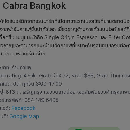
a Cabra Bangkok
ฟสไตล์นอร์ดิกจากเดนมาร์กที่เปิดสาขาแรกในเอเชียที่ย่านตลาดน
รจากฟาร์มกาแฟชั้นนำทั่วโลก เชี่ยวชาญด้านการคั่วแบบไลท์โรสต์
ี่สดชื่น เมนูแนะนำคือ Single Origin Espresso และ Filter Coff
่ยวชาญและสามารถแนะนำเมล็ดกาแฟที่เหมาะกับรสนิยมของแต่ละค
นเวียน สะอาดเรียบง่าย
ะเภท: ร้านกาแฟ
ab rating: 4.9
★
, Grab รีวิว: 72, ราคา: $$$, Grab Thumb
ลาเปิด-ปิด: ทุกวัน 8:00–17:00
่อยู่: 813 ถ. เจริญกรุง แขวงตลาดน้อย เขตสัมพันธวงศ์ กรุงเ
อร์โทรศัพท์: 084 149 6495
บไซต์:
Facebook
นที่:
Google Map