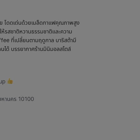
้อย โดดเด่นด้วยเมล็ดกาแฟคุณภาพสูง
ที่ให้รสชาติหวานธรรมชาติและความ
ee ที่เปลี่ยนตามฤดูกาล บาริสต้ามี
นได้ บรรยากาศร้านมินิมอลสไตล์
sup
ทพมหานคร 10100