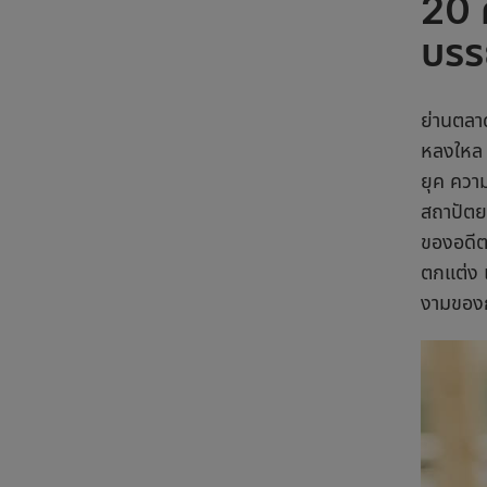
20 
บรร
ย่านตลาด
หลงให
ยุค ควา
สถาปัตยก
ของอดี
ตกแต่ง 
งามของก