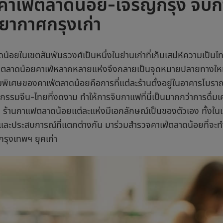
คาเฟ่ตลาดน้อย-เจริญกรุง จิบก
ยากาศกรุงเก่า
น้อยในเขตสัมพันธวงศ์เป็นหนึ่งในย่านเก่าที่เก็บเสน่ห์ความเป็น
ล
ตลาดน้อยคาเฟ่
หลากหลายแห่งจึงกลายเป็นจุดหมายปลายทางใ
มพิเศษของ
คาเฟ่ตลาดน้อย
คือการที่แต่ละร้านตั้งอยู่ในอาคารโบรา
รรมจีน-ไทยที่งดงาม ทำให้การจิบกาแฟที่นี่เป็นมากกว่าการดื่มเครื
ต
ร้านกาแฟตลาดน้อย
แต่ละแห่งมีเอกลักษณ์เป็นของตัวเอง ทั้งใน
และประสบการณ์ที่แตกต่างกัน มาร่วมสำรวจ
คาเฟ่ตลาดน้อย
ที่จะ
รุงเทพฯ ยุคเก่า