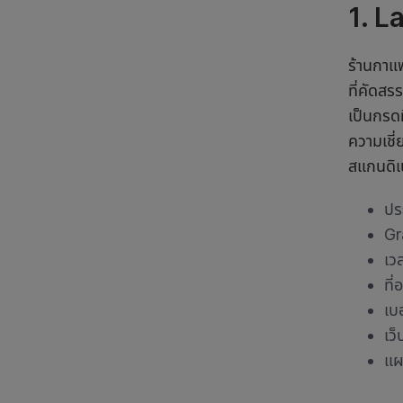
1. L
ร้านกาแ
ที่คัดสร
เป็นกรดท
ความเชี
สแกนดิเ
ปร
Gr
เว
ที
เบ
เว็
แผ