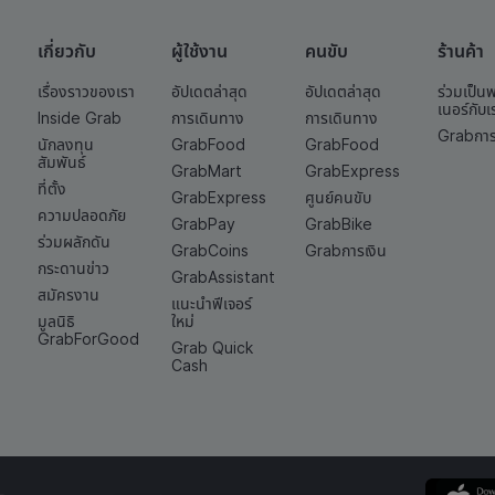
เกี่ยวกับ
ผู้ใช้งาน
คนขับ
ร้านค้า
เรื่องราวของเรา
อัปเดตล่าสุด
อัปเดตล่าสุด
ร่วมเป็น
เนอร์กับเ
Inside Grab
การเดินทาง
การเดินทาง
Grabการ
นักลงทุน
GrabFood
GrabFood
สัมพันธ์
GrabMart
GrabExpress
ที่ตั้ง
GrabExpress
ศูนย์คนขับ
ความปลอดภัย
GrabPay
GrabBike
ร่วมผลักดัน
GrabCoins
Grabการเงิน
กระดานข่าว
GrabAssistant
สมัครงาน
แนะนำฟีเจอร์
มูลนิธิ
ใหม่
GrabForGood
Grab Quick
Cash