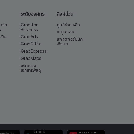
ระดับองค์กร
ลิงค์ด่วน
พาร์ท
Grab for
ศูนย์ช่วยเหลือ
รา
Business
เมนูอาหาร
เงิน
GrabAds
แพลตฟอร์มนัก
GrabGifts
พัฒนา
GrabExpress
GrabMaps
บริการส่ง
เอกสารพัสดุ