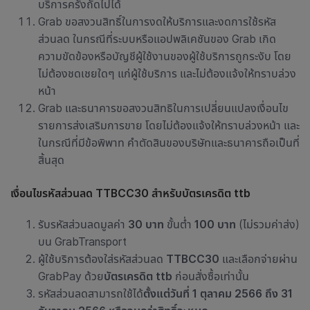
บริการครั้งถัดไปได้
Grab
ขอสงวนสิทธิ์ในการงดให้บริการและงดการใช้รหัส
ส่วนลด ในกรณีที่ระบบหรือแอปพลิเคชัน
ของ
Grab
เกิด
ความขัดข้องหรือบัญชีผู้ใช้งานของผู้ใช้บริการถูกระงับ โดย
ไม่ต้องชดเชยใดๆ แก่ผู้ใช้บริการ และไม่ต้องแจ้งให้ทราบล่วง
หน้า
Grab และธนาคารขอสงวนสิทธิในการเปลี่ยนแปลงเงื่อนไข
รายการส่งเสริมการขาย โดยไม่ต้องแจ้งให้ทราบล่วงหน้า และ
ในกรณีที่มีข้อพิพาท คำตัดสินของบริษัทและธนาคารถือเป็นที่
สิ้นสุด
เงื่อนไขรหัสส่วนลด TTBCC30 สำหรับบัตรเครดิต ttb
รับรหัสส่วนลดมูลค่า
30 บาท
ขั้นต่ำ
100 บาท
(ไม่รวมค่าส่ง)
บน GrabTransport
ผู้ใช้บริการต้องใส่รหัสส่วนลด
TTBCC30
และเลือกจ่ายผ่าน
GrabPay ด้วย
บัตรเครดิต ttb
ก่อนสั่งซื้อเท่านั้น
รหัสส่วนลด
สามารถใช้ได้
ตั้งแต่วันที่ 1 ตุลาคม 2566 ถึง 31