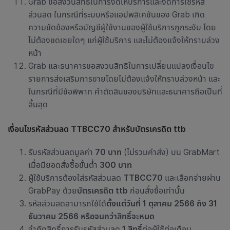
Grab
ขอสงวนสิทธิ์ในการงดให้บริการและงดการใช้รหัส
ส่วนลด ในกรณีที่ระบบหรือแอปพลิเคชัน
ของ
Grab
เกิด
ความขัดข้องหรือบัญชีผู้ใช้งานของผู้ใช้บริการถูกระงับ โดย
ไม่ต้องชดเชยใดๆ แก่ผู้ใช้บริการ และไม่ต้องแจ้งให้ทราบล่วง
หน้า
Grab และธนาคารขอสงวนสิทธิในการเปลี่ยนแปลงเงื่อนไข
รายการส่งเสริมการขายโดยไม่ต้องแจ้งให้ทราบล่วงหน้า และ
ในกรณีที่มีข้อพิพาท คำตัดสินของบริษัทและธนาคารถือเป็นที่
สิ้นสุด
เงื่อนไขรหัสส่วนลด TTBCC70 สำหรับบัตรเครดิต ttb
รับรหัสส่วนลดมูลค่า
70 บาท
(ไม่รวมค่าส่ง) บน GrabMart
เมื่อมียอดสั่งซื้อขั้นต่ำ
300 บาท
ผู้ใช้บริการต้องใส่รหัสส่วนลด
TTBCC70
และเลือกจ่ายผ่าน
GrabPay ด้วย
บัตรเครดิต ttb
ก่อนสั่งซื้อเท่านั้น
รหัสส่วนลด
สามารถใช้ได้
ตั้งแต่วันที่ 1 ตุลาคม 2566 ถึง 31
ธันวาคม 2566 หรือจนกว่าสิทธิ์จะหมด
จำกัด
สิทธิ์การรับรหัสส่วนลด
1 สิทธิ์
ต่อผู้ใช้ต่อเดือน