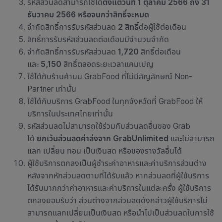
รหัสส่วนลด
สามารถใช้ได้
ตั้งแต่วันที่ 1 ตุลาคม 2566 ถึง 31
ธันวาคม 2566 หรือจนกว่าสิทธิ์จะหมด
จำกัด
สิทธิ์การรับรหัสส่วนลด
2 สิทธิ์
ต่อผู้ใช้ต่อเดือน
สิทธิ์การรับรหัสส่วนลด
ต่อเดือนมีจำนวนจำกัด
จำกัด
สิทธิ์การรับรหัสส่วนลด
1,720
สิทธิ์ต่อเดือน
และ
5,150
สิทธิ์ตลอดระยะเวลาแคมเปญ
ใช้ได้กับ
ร้านค้าบน GrabFood ที่ไม่มีสัญลักษณ์ Non-
Partner เท่านั้น
ใช้ได้กับบริการ GrabFood ในทุกจังหวัดที่ GrabFood ให้
บริการในประเทศไทยเท่านั้น
รหัสส่วนลดไม่สามารถใช้ร่วมกับส่วนลดอื่นของ Grab
ได้
ยกเว้นส่วนลดค่าส่งจาก GrabUnlimited
และไม่สามารถ
แลก เปลี่ยน ทอน เป็นเงินสด หรือของรางวัลอื่นได้
ผู้ใช้บริการตกลงเป็นผู้ชำระ
ค่าอาหารและค่าบริการ
ส่วนต่าง
หลังจากหักส่วนลดตามที่ได้รับแล้ว หากส่วนลดที่ผู้ใช้บริการ
ได้รับมากกว่า
ค่าอาหารและค่าบริการ
ในแต่ละครั้ง ผู้ใช้บริการ
ตกลงยอมรับว่า ส่วนต่างจากส่วนลดดังกล่าว
ผู้ใช้บริการ
ไม่
สามารถแลกเปลี่ยนเป็นเงินสด หรือนำไปเป็นส่วนลดในการใช้