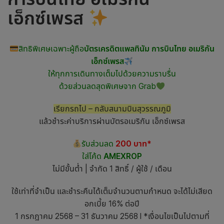
เอ็กซ์เพรส
สิทธิพิเศษเฉพาะผู้ถือ
บัตรเครดิตแพลทินัม การบินไทย อเมริกัน
เอ็กซ์เพรส
ให้ทุกการเดินทางเต็มไปด้วยความราบรื่น
ด้วยส่วนลดสุดพิเศษจาก Grab
เรียกรถไป – กลับสนามบินสุวรรณภูมิ
แล้วชำระค่าบริการผ่านบัตรอเมริกัน เอ็กซ์เพรส
รับส่วนลด
200 บาท*
ใส่โค้ด
AMEXROP
ไม่มีขั้นต่ำ | จำกัด 1 สิทธิ์ / ผู้ใช้ / เดือน
ใช้เท่าที่จำเป็น และชำระคืนได้เต็มจำนวนตามกำหนด จะได้ไม่เสียด
อกเบี้ย 16% ต่อปี
1 กรกฎาคม 2568 – 31 ธันวาคม 2568 l *เงื่อนไขเป็นไปตามที่