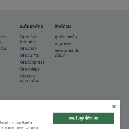
ระดับองค์กร
ลิงค์ด่วน
พาร์ท
Grab for
ศูนย์ช่วยเหลือ
รา
Business
เมนูอาหาร
เงิน
GrabAds
แพลตฟอร์มนัก
GrabGifts
พัฒนา
GrabExpress
GrabMaps
บริการส่ง
เอกสารพัสดุ
ยอมรับคุกกี้ทั้งหมด
ุปกรณ์ของคุณเพื่อเพิ่ม
ต์ และสนับสนุนความพยายาม