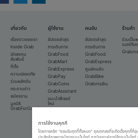
เกี่ยวกับ
ผู้ใช้งาน
คนขับ
ร้านค้า
เรื่องราวของเรา
อัปเดตล่าสุด
อัปเดตล่าสุด
ร่วมเป็น
เนอร์กับเ
Inside Grab
การเดินทาง
การเดินทาง
Grabการ
นักลงทุน
GrabFood
GrabFood
สัมพันธ์
GrabMart
GrabExpress
ที่ตั้ง
GrabExpress
ศูนย์คนขับ
ความปลอดภัย
GrabPay
GrabBike
ร่วมผลักดัน
GrabCoins
Grabการเงิน
กระดานข่าว
GrabAssistant
สมัครงาน
แนะนำฟีเจอร์
มูลนิธิ
ใหม่
GrabForGood
Grab Quick
Cash
การใช้งานคุกกี้
โดยการคลิก "ยอมรับคุกกี้ทั้งหมด" คุณตกลงที่จะติดตั้งคุกกี้ที่อ
ประสิทธิภาพการนำทางบนเว็บไซต์ การวิเคราะห์การใช้งานเว็บไซ