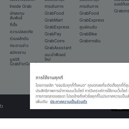
เนอร์กับเ
Inside Grab
การเดินทาง
การเดินทาง
Grabการ
นักลงทุน
GrabFood
GrabFood
สัมพันธ์
GrabMart
GrabExpress
ที่ตั้ง
GrabExpress
ศูนย์คนขับ
ความปลอดภัย
GrabPay
GrabBike
ร่วมผลักดัน
GrabCoins
Grabการเงิน
กระดานข่าว
GrabAssistant
สมัครงาน
แนะนำฟีเจอร์
มูลนิธิ
ใหม่
GrabForGood
Grab Quick
Cash
การใช้งานคุกกี้
โดยการคลิก "ยอมรับคุกกี้ทั้งหมด" คุณตกลงที่จะติดตั้งคุกกี้ที่อ
ประสิทธิภาพการนำทางบนเว็บไซต์ การวิเคราะห์การใช้งานเว็บไซ
ทางการตลาดของเรา โปรดอ้างถึงหัวข้อคุกกี้ในประกาศความเป็นส่
เพิ่มเติม
ประกาศความเป็นส่วนตัว
ัว
© Grab 2010 - 2026