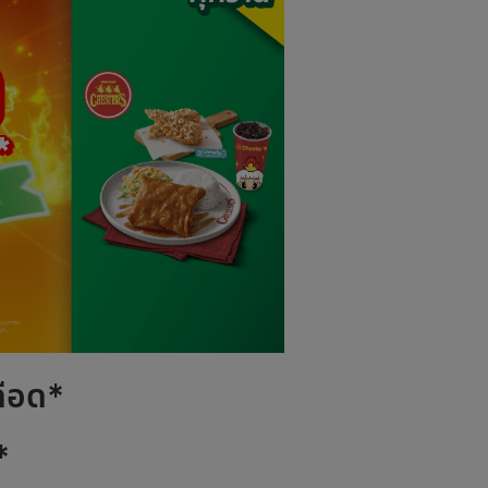
ือด*
*