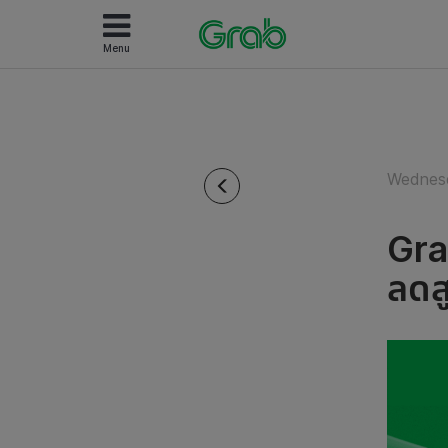
Menu
Wednesd
Gra
ลดส