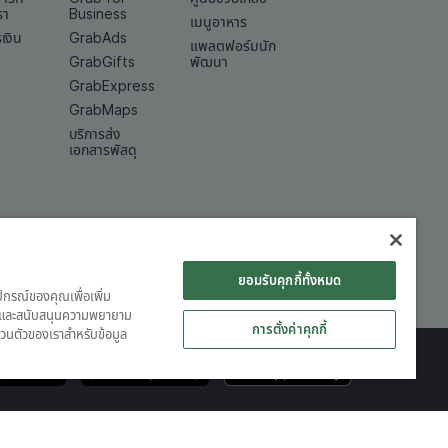
รา
Business
เมนูอาหาร
เงิน
GrabAds
แพลตฟอร์มนัก
GrabGifts
พัฒนา
GrabExpress
GrabMaps
บริการส่ง
เอกสารพัสดุ
ยอมรับคุกกี้ทั้งหมด
ุปกรณ์ของคุณเพื่อเพิ่ม
ต์ และสนับสนุนความพยายาม
การตั้งค่าคุกกี้
วนตัวของเราสำหรับข้อมูล