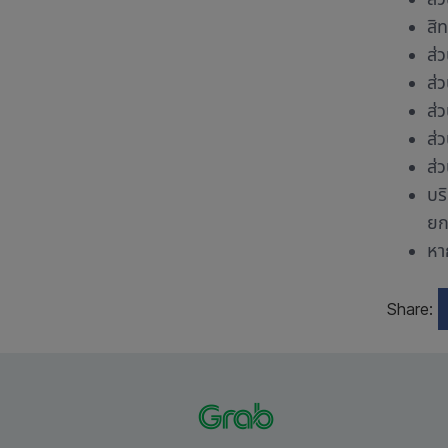
สิ
ส่ว
ส่
ส่ว
ส่ว
ส่
บร
ยก
หา
Share: