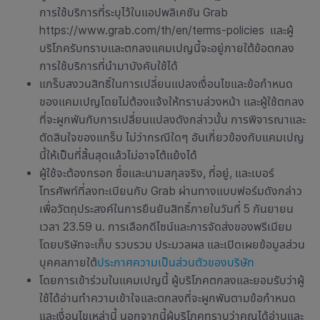
การใช้บริการที่ระบุไว้ในแอปพลิเคชัน Grab
https://www.grab.com/th/en/terms-policies และผู้
บริโภครับทราบและตกลงแคมเปญนี้จะอยู่ภายใต้ข้อตกลง
การใช้บริการที่นำมาบังคับใช้ได้
แกร็บสงวนสิทธิ์ในการเปลี่ยนแปลงเงื่อนไขและข้อกำหนด
ของแคมเปญโดยไม่ต้องแจ้งให้ทราบล่วงหน้า และผู้ใช้ตกลง
ที่จะผูกพันกับการเปลี่ยนแปลงดังกล่าวนั้น การพิจารณาและ
ตัดสินใจของแกร็บ ไม่ว่ากรณีใดๆ อันเกี่ยวข้องกับแคมเปญ
นี้ให้เป็นที่สิ้นสุดแล้วไม่อาจโต้แย้งได้
ผู้ใช้จะต้องกรอก ชื่อและนามสกุลจริง, ที่อยู่, และเบอร์
โทรศัพท์ที่ลงทะเบียนกับ Grab ผ่านทางแบบฟอร์มดังกล่าว
เพื่อวัตถุประสงค์ในการยืนยันสิทธิ์ภายในวันที่ 5 กันยายน
เวลา 23.59 น. การเลือกดีไซน์และการจัดส่งของพรีเมียม
โดยบริษัทจะเก็บ รวบรวม ประมวลผล และเปิดเผยข้อมูลส่วน
บุคคลภายใต้
ประกาศความเป็นส่วนตัวของบริษัท
โดยการเข้าร่วมในแคมเปญนี้ ผู้บริโภคตกลงและยอมรับว่าผู้
ใช้ได้อ่านทำความเข้าใจและตกลงที่จะผูกพันตามข้อกำหนด
และเงื่อนไขเหล่านี้ นอกจากนี้ผู้บริโภคทราบว่าคุณได้อ่านและ