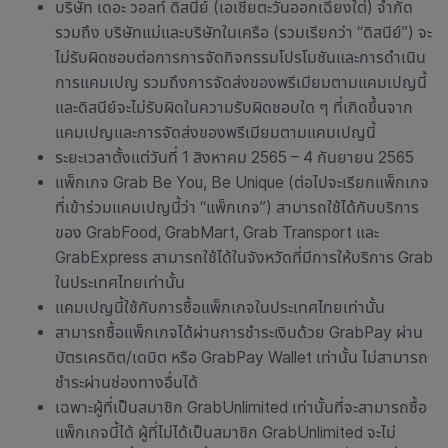
บริษัท เดอะ วอลท์ ดิสนีย์ (เอเชียตะวันออกเฉียงใต่) จำกัด
รวมถึง บริษัทแม่และบริษัทในเครือ (รวมเรียกว่า “ดิสนีย์”) จะ
ไม่รับผิดชอบต่อการการจัดกิจกรรมโปรโมชันและการดำเนิน
การแคมเปญ รวมถึงการจัดส่งของพรีเมียมตามแคมเปญนี้
และดิสนีย์จะไม่รับผิดในความรับผิดชอบใด ๆ ที่เกิดขึ้นจาก
แคมเปญและการจัดส่งของพรีเมียมตามแคมเปญนี้
ระยะเวลาตั้งแต่วันที่ 1 สิงหาคม 2565 – 4 กันยายน 2565
แพ็กเกจ Grab Be You, Be Unique (ต่อไปจะเรียกแพ็กเกจ
ที่เข้าร่วมแคมเปญนี้ว่า “แพ็กเกจ”) สามารถใช้ได้กับบริการ
ของ GrabFood, GrabMart, Grab Transport และ
GrabExpress สามารถใช้ได้ในจังหวัดที่มีการให้บริการ Grab
ในประเทศไทยเท่านั้น
แคมเปญนี้ใช้กับการซื้อแพ็กเกจในประเทศไทยเท่านั้น
สามารถซื้อแพ็กเกจได้ผ่านการชำระเงินด้วย GrabPay ผ่าน
บัตรเครดิต/เดบิต หรือ GrabPay Wallet เท่านั้น ไม่สามารถ
ชำระผ่านช่องทางอื่นได้
เฉพาะผู้ที่เป็นสมาชิก GrabUnlimited เท่านั้นที่จะสามารถซื้อ
แพ็กเกจนี้ได้ ผู้ที่ไม่ได้เป็นสมาชิก GrabUnlimited จะไม่