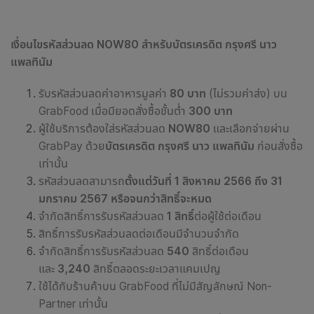
เงื่อนไขรหัสส่วนลด NOW80 สำหรับบัตรเครดิต กรุงศรี นาว
แพลทินัม
รับรหัสส่วนลดค่าอาหารมูลค่า
80 บาท
(ไม่รวมค่าส่ง) บน
GrabFood เมื่อมียอดสั่งซื้อขั้นต่ำ
300 บาท
ผู้ใช้บริการต้องใส่รหัสส่วนลด
NOW80
และเลือกจ่ายผ่าน
GrabPay ด้วย
บัตรเครดิต กรุงศรี นาว แพลทินัม
ก่อนสั่งซื้อ
เท่านั้น
รหัสส่วนลด
สามารถ
ตั้งแต่วันที่ 1 สิงหาคม 2566 ถึง 31
มกราคม 2567 หรือจนกว่าสิทธิ์จะหมด
จำกัด
สิทธิ์การรับรหัสส่วนลด
1 สิทธิ์
ต่อผู้ใช้ต่อเดือน
สิทธิ์การรับรหัสส่วนลด
ต่อเดือนมีจำนวนจำกัด
จำกัด
สิทธิ์การรับรหัสส่วนลด
540
สิทธิ์ต่อเดือน
และ
3,240
สิทธิ์ตลอดระยะเวลาแคมเปญ
ใช้ได้กับ
ร้านค้าบน GrabFood ที่ไม่มีสัญลักษณ์ Non-
Partner เท่านั้น