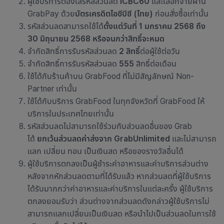
ผู้ใช้บริการต้องใส่รหัสส่วนลด
ICBC60
และเลือกจ่ายผ่าน
GrabPay ด้วย
บัตรเครดิตไอซีบีซี (ไทย)
ก่อนสั่งซื้อเท่านั้น
รหัสส่วนลด
สามารถใช้ได้
ตั้งแต่วันที่ 1 มกราคม 2568 ถึง
30 มิถุนายน 2568 หรือจนกว่าสิทธิ์จะหมด
จำกัด
สิทธิ์การรับรหัสส่วนลด
2 สิทธิ์
ต่อผู้ใช้ต่อวัน
จำกัด
สิทธิ์การรับรหัสส่วนลด
555
สิทธิ์ต่อเดือน
ใช้ได้กับ
ร้านค้าบน GrabFood ที่ไม่มีสัญลักษณ์ Non-
Partner เท่านั้น
ใช้ได้กับบริการ GrabFood ในทุกจังหวัดที่ GrabFood ให้
บริการในประเทศไทยเท่านั้น
รหัสส่วนลดไม่สามารถใช้ร่วมกับส่วนลดอื่นของ Grab
ได้
ยกเว้นส่วนลดค่าส่งจาก GrabUnlimited
และไม่สามารถ
แลก เปลี่ยน ทอน เป็นเงินสด หรือของรางวัลอื่นได้
ผู้ใช้บริการตกลงเป็นผู้ชำระ
ค่าอาหารและค่าบริการ
ส่วนต่าง
หลังจากหักส่วนลดตามที่ได้รับแล้ว หากส่วนลดที่ผู้ใช้บริการ
ได้รับมากกว่า
ค่าอาหารและค่าบริการ
ในแต่ละครั้ง ผู้ใช้บริการ
ตกลงยอมรับว่า ส่วนต่างจากส่วนลดดังกล่าว
ผู้ใช้บริการ
ไม่
สามารถแลกเปลี่ยนเป็นเงินสด หรือนำไปเป็นส่วนลดในการใช้