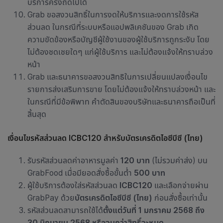
บริการครั้งถัดไปได้
Grab
ขอสงวนสิทธิ์ในการงดให้บริการและงดการใช้รหัส
ส่วนลด ในกรณีที่ระบบหรือแอปพลิเคชัน
ของ
Grab
เกิด
ความขัดข้องหรือบัญชีผู้ใช้งานของผู้ใช้บริการถูกระงับ โดย
ไม่ต้องชดเชยใดๆ แก่ผู้ใช้บริการ และไม่ต้องแจ้งให้ทราบล่วง
หน้า
Grab และธนาคารขอสงวนสิทธิในการเปลี่ยนแปลงเงื่อนไข
รายการส่งเสริมการขาย โดยไม่ต้องแจ้งให้ทราบล่วงหน้า และ
ในกรณีที่มีข้อพิพาท คำตัดสินของบริษัทและธนาคารถือเป็นที่
สิ้นสุด
เงื่อนไขรหัสส่วนลด ICBC120 สำหรับบัตรเครดิตไอซีบีซี (ไทย)
รับรหัสส่วนลดค่าอาหารมูลค่า
120 บาท
(ไม่รวมค่าส่ง) บน
GrabFood เมื่อมียอดสั่งซื้อขั้นต่ำ
500 บาท
ผู้ใช้บริการต้องใส่รหัสส่วนลด
ICBC120
และเลือกจ่ายผ่าน
GrabPay ด้วย
บัตรเครดิตไอซีบีซี (ไทย)
ก่อนสั่งซื้อเท่านั้น
รหัสส่วนลด
สามารถใช้ได้
ตั้งแต่วันที่ 1 มกราคม 2568 ถึง
30 มิถุนายน 2568 หรือจนกว่าสิทธิ์จะหมด