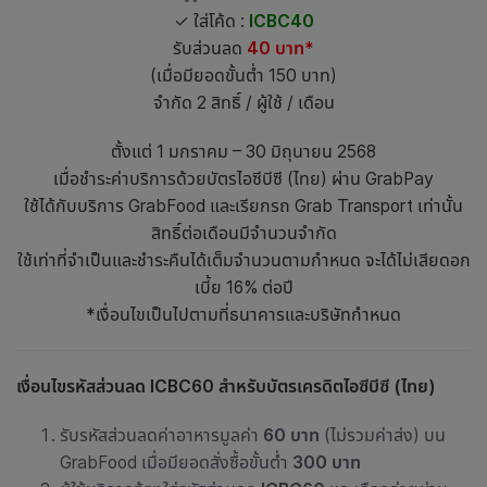
✓ ใส่โค้ด :
ICBC40
รับส่วนลด
40 บาท*
(เมื่อมียอดขั้นต่ำ 150 บาท)
จำกัด 2 สิทธิ์ / ผู้ใช้ / เดือน
ตั้งแต่ 1 มกราคม – 30 มิถุนายน 2568
เมื่อชำระค่าบริการด้วยบัตรไอซีบีซี (ไทย) ผ่าน GrabPay
ใช้ได้กับบริการ GrabFood และเรียกรถ Grab Transport เท่านั้น
สิทธิ์ต่อเดือนมีจำนวนจำกัด
ใช้เท่าที่จำเป็นและชำระคืนได้เต็มจำนวนตามกำหนด จะได้ไม่เสียดอก
เบี้ย 16% ต่อปี
*เงื่อนไขเป็นไปตามที่ธนาคารและบริษัทกำหนด
เงื่อนไขรหัสส่วนลด ICBC60 สำหรับบัตรเครดิตไอซีบีซี (ไทย)
รับรหัสส่วนลดค่าอาหารมูลค่า
60 บาท
(ไม่รวมค่าส่ง) บน
GrabFood เมื่อมียอดสั่งซื้อขั้นต่ำ
300 บาท