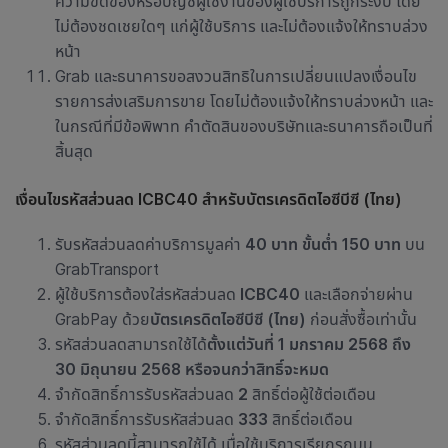
ความขัดข้องหรือบัญชีผู้ใช้งานของผู้ใช้บริการถูกระงับ โดย
ไม่ต้องชดเชยใดๆ แก่ผู้ใช้บริการ และไม่ต้องแจ้งให้ทราบล่วง
หน้า
Grab และธนาคารขอสงวนสิทธิในการเปลี่ยนแปลงเงื่อนไข
รายการส่งเสริมการขาย โดยไม่ต้องแจ้งให้ทราบล่วงหน้า และ
ในกรณีที่มีข้อพิพาท คำตัดสินของบริษัทและธนาคารถือเป็นที่
สิ้นสุด
เงื่อนไขรหัสส่วนลด ICBC40 สำหรับบัตรเครดิตไอซีบีซี (ไทย)
รับรหัสส่วนลดค่าบริการมูลค่า
40 บาท ขั้นต่ำ 150 บาท
บน
GrabTransport
ผู้ใช้บริการต้องใส่รหัสส่วนลด
ICBC40
และเลือกจ่ายผ่าน
GrabPay ด้วย
บัตรเครดิตไอซีบีซี (ไทย)
ก่อนสั่งซื้อเท่านั้น
รหัสส่วนลดสามารถใช้ได้
ตั้งแต่วันที่ 1 มกราคม 2568 ถึง
30 มิถุนายน 2568 หรือจนกว่าสิทธิ์จะหมด
จำกัดสิทธิ์การรับรหัสส่วนลด
2
สิทธิ์ต่อผู้ใช้ต่อเดือน
จำกัด
สิทธิ์การรับรหัสส่วนลด
333
สิทธิ์ต่อเดือน
รหัสส่วนลดนี้สามารถใช้ได้ เมื่อใช้บริการเรียกรถบน