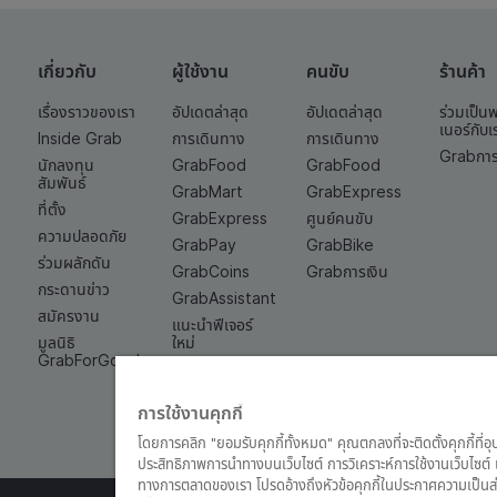
เกี่ยวกับ
ผู้ใช้งาน
คนขับ
ร้านค้า
เรื่องราวของเรา
อัปเดตล่าสุด
อัปเดตล่าสุด
ร่วมเป็น
เนอร์กับเ
Inside Grab
การเดินทาง
การเดินทาง
Grabการ
นักลงทุน
GrabFood
GrabFood
สัมพันธ์
GrabMart
GrabExpress
ที่ตั้ง
GrabExpress
ศูนย์คนขับ
ความปลอดภัย
GrabPay
GrabBike
ร่วมผลักดัน
GrabCoins
Grabการเงิน
กระดานข่าว
GrabAssistant
สมัครงาน
แนะนำฟีเจอร์
มูลนิธิ
ใหม่
GrabForGood
Grab Quick
Cash
การใช้งานคุกกี้
โดยการคลิก "ยอมรับคุกกี้ทั้งหมด" คุณตกลงที่จะติดตั้งคุกกี้ที่อ
ประสิทธิภาพการนำทางบนเว็บไซต์ การวิเคราะห์การใช้งานเว็บไซ
ทางการตลาดของเรา โปรดอ้างถึงหัวข้อคุกกี้ในประกาศความเป็นส่