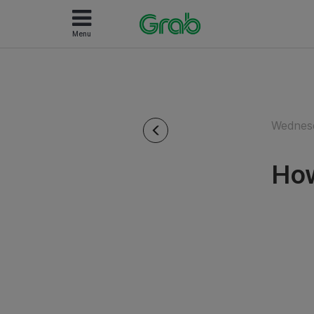
Menu
Wednesd
How