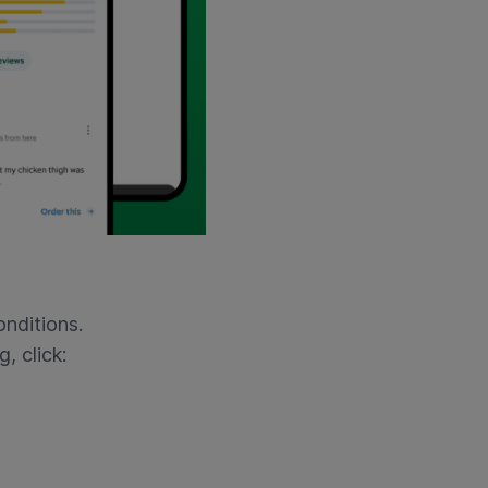
onditions.
, click: