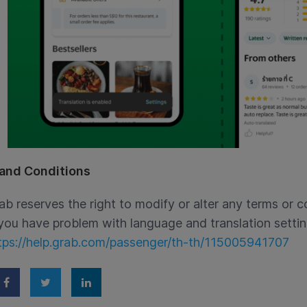
and Conditions
ab reserves the right to modify or alter any terms or c
 you have problem with language and translation setting
tps://help.grab.com/passenger/th-th/115005941707