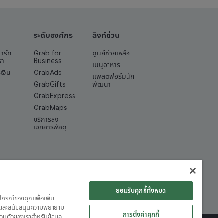
ระดับองค์กร
ลิงค์ด่วน
พาร์ท
Grab for
ศูนย์ช่วยเหลือ
รา
Business
เมนูอาหาร
เงิน
GrabAds
แพลตฟอร์มนัก
GrabGifts
พัฒนา
GrabExpress
GrabMaps
บริการส่ง
เอกสารพัสดุ
ยอมรับคุกกี้ทั้งหมด
ุปกรณ์ของคุณเพื่อเพิ่ม
ต์ และสนับสนุนความพยายาม
การตั้งค่าคุกกี้
วนตัวของเราสำหรับข้อมูล