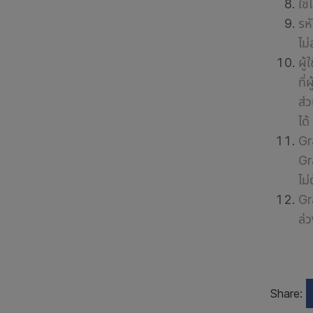
ใช
รห
ไม
ผู้
ที่
ส่
ได้
G
G
ไม
Gr
ล่
Share: