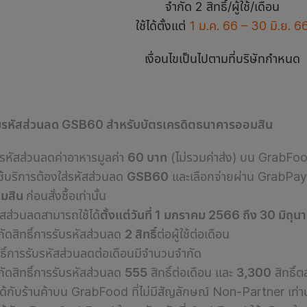
จำกัด 2 สิทธิ์/ผู้ใช้/เดือน
ใช้ได้ตั้งแต่
1 ม.ค. 66 – 30 มิ.ย. 6
เงื่อนไขเป็นไปตามที่บริษัทกำหนด
นไขรหัสส่วนลด GSB60 สำหรับบัตรเครดิตธนาคารออมสิน
บรหัสส่วนลดค่าอาหารมูลค่า
60 บาท
(ไม่รวมค่าส่ง) บน GrabFood เ
้ใช้บริการต้องใส่รหัสส่วนลด
GSB60
และเลือกจ่ายผ่าน GrabPay
มสิน
ก่อนสั่งซื้อเท่านั้น
ัสส่วนลด
สามารถใช้ได้
ตั้งแต่วันที่ 1 มกราคม 2566 ถึง 30 มิถุ
กัด
สิทธิ์การรับรหัสส่วนลด
2 สิทธิ์
ต่อผู้ใช้ต่อเดือน
ทธิ์การรับรหัสส่วนลด
ต่อเดือนมีจำนวนจำกัด
กัด
สิทธิ์การรับรหัสส่วนลด
555
สิทธิ์ต่อเดือน และ
3,300
สิทธิ
ได้กับ
ร้านค้าบน GrabFood ที่ไม่มีสัญลักษณ์ Non-Partner เท่าน