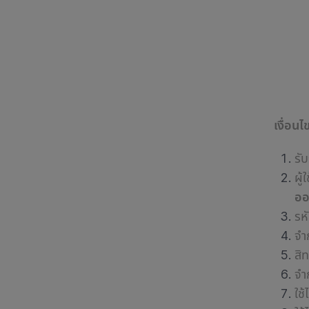
เงื่อ
รั
ผู
ออ
รห
จำ
สิ
จำ
ใช้