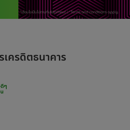
ตรเครดิตธนาคาร
ษดีๆ
ิน