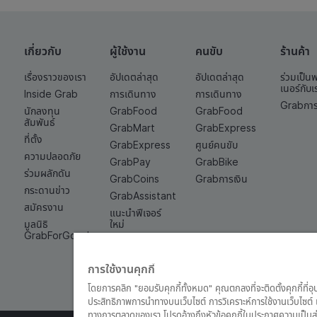
เกี่ยวกับ
ผู้ใช้งาน
คนขับ
ร้านค้า
เรื่องราวของเรา
อัปเดตล่าสุด
อัปเดตล่าสุด
ร่วมเป็น
เนอร์กับเ
Inside Grab
การเดินทาง
การเดินทาง
Grabการ
นักลงทุน
GrabFood
GrabFood
สัมพันธ์
GrabMart
GrabExpress
ที่ตั้ง
GrabExpress
ศูนย์คนขับ
ความปลอดภัย
GrabPay
GrabBike
ร่วมผลักดัน
GrabCoins
Grabการเงิน
กระดานข่าว
GrabAssistant
สมัครงาน
แนะนำฟีเจอร์
มูลนิธิ
ใหม่
GrabForGood
Grab Quick
Cash
การใช้งานคุกกี้
โดยการคลิก "ยอมรับคุกกี้ทั้งหมด" คุณตกลงที่จะติดตั้งคุกกี้ที่อ
ประสิทธิภาพการนำทางบนเว็บไซต์ การวิเคราะห์การใช้งานเว็บไซ
ทางการตลาดของเรา โปรดอ้างถึงหัวข้อคุกกี้ในประกาศความเป็นส่