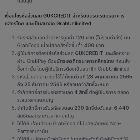
ที่สิ้นสุด
เงื่อนไขรหัสส่วนลด GUKCREDIT สำหรับบัตรเครดิตธนาคาร
กสิกรไทย
และเป็นสมาชิก
GrabUnlimited
รับรหัสส่วนลดค่าอาหารมูลค่า
120 บาท
(ไม่รวมค่าส่ง) บน
GrabFood เมื่อมียอดสั่งซื้อขั้นต่ำ
400 บาท
ผู้ใช้บริการต้องใส่รหัสส่วนลด
GUKCREDIT
และเลือกจ่าย
ผ่าน GrabPay ด้วย
บัตรเครดิตธนาคารกสิกรไทย
ก่อนสั่ง
ซื้อเท่านั้น โดยผู้ใช้บริการต้องเป็นสมาชิก GrabUnlimited
รหัสส่วนลดสามารถใช้ได้
ตั้งแต่วันที่ 28 พฤศจิกายน 2565
ถึง 25 ธันวาคม 2565 หรือจนกว่าสิทธิ์จะหมด
จำกัดสิทธิ์การรับรหัสส่วนลด
4 สิทธิ์
ต่อผู้ใช้บริการ ตลอด
ระยะเวลาแคมเปญ
จำกัดสิทธิ์การรับรหัสส่วนลด
230
สิทธิ์ต่อวันและ
6,440
สิทธิ์ตลอดระยะเวลาแคมเปญ
ใช้ได้กับ
ร้านค้าบน GrabFood ที่ไม่มีสัญลักษณ์ Non-
Partner เท่านั้น
ใช้ได้กับบริการ GrabFood ในทุกจังหวัดที่ GrabFood ให้