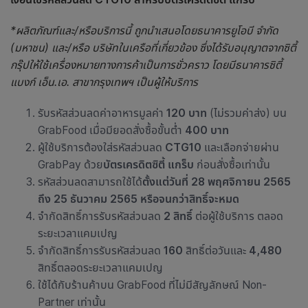
*ผลิตภัณฑ์และ/หรือบริการนี้ ถูกนำเสนอโดยธนาคารยูโอบี จำกัด
(มหาชน) และ/หรือ บริษัทในเครือที่เกี่ยวข้อง ซึ่งได้รับอนุญาตจากซิตี้
กรุ๊ปให้ใช้เครื่องหมายทางการค้าเป็นการชั่วคราว โดยมีธนาคารซิตี้
แบงก์ เอ็น.เอ. สาขากรุงเทพฯ เป็นผู้ให้บริการ
รับรหัสส่วนลดค่าอาหารมูลค่า
120 บาท
(ไม่รวมค่าส่ง) บน
GrabFood เมื่อมียอดสั่งซื้อขั้นต่ำ
400 บาท
ผู้ใช้บริการต้องใส่รหัสส่วนลด
CTG10
และเลือกจ่ายผ่าน
GrabPay ด้วย
บัตรเครดิตซิตี้ แกร็บ
ก่อนสั่งซื้อเท่านั้น
รหัสส่วนลดสามารถใช้ได้
ตั้งแต่วันที่ 28 พฤศจิกายน 2565
ถึง 25 ธันวาคม 2565 หรือจนกว่าสิทธิ์จะหมด
จำกัดสิทธิ์การรับรหัสส่วนลด
2 สิทธิ์
ต่อผู้ใช้บริการ ตลอด
ระยะเวลาแคมเปญ
จำกัดสิทธิ์การรับรหัสส่วนลด
160
สิทธิ์ต่อวันและ
4,480
สิทธิ์ตลอดระยะเวลาแคมเปญ
ใช้ได้กับ
ร้านค้าบน GrabFood ที่ไม่มีสัญลักษณ์ Non-
Partner เท่านั้น