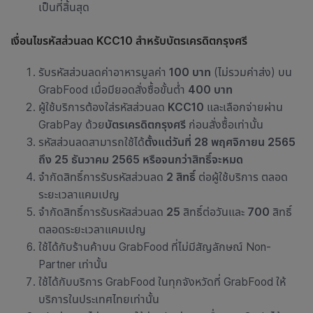
เป็นที่สิ้นสุด
เงื่อนไขรหัสส่วนลด KCC10 สำหรับบัตร
เครดิตกรุงศรี
รับรหัสส่วนลดค่าอาหารมูลค่า
100 บาท
(ไม่รวมค่าส่ง) บน
GrabFood เมื่อมียอดสั่งซื้อขั้นต่ำ
400 บาท
ผู้ใช้บริการต้องใส่รหัสส่วนลด
KCC10
และเลือกจ่ายผ่าน
GrabPay ด้วย
บัตรเครดิตกรุงศรี
ก่อนสั่งซื้อเท่านั้น
รหัสส่วนลดสามารถใช้ได้
ตั้งแต่วันที่ 28 พฤศจิกายน 2565
ถึง 25 ธันวาคม 2565 หรือจนกว่าสิทธิ์จะหมด
จำกัดสิทธิ์การรับรหัสส่วนลด
2 สิทธิ์
ต่อผู้ใช้บริการ ตลอด
ระยะเวลาแคมเปญ
จำกัดสิทธิ์การรับรหัสส่วนลด
25
สิทธิ์ต่อวันและ
700
สิทธิ์
ตลอดระยะเวลาแคมเปญ
ใช้ได้กับ
ร้านค้าบน GrabFood ที่ไม่มีสัญลักษณ์ Non-
Partner เท่านั้น
ใช้ได้กับบริการ GrabFood ในทุกจังหวัดที่ GrabFood ให้
บริการในประเทศไทยเท่านั้น