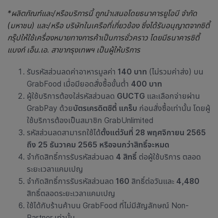
*ผลิตภัณฑ์และ/หรือบริการนี้ ถูกนำเสนอโดยธนาคารยูโอบี จำกัด
(มหาชน) และ/หรือ บริษัทในเครือที่เกี่ยวข้อง ซึ่งได้รับอนุญาตจากซิตี้
กรุ๊ปให้ใช้เครื่องหมายทางการค้าเป็นการชั่วคราว โดยมีธนาคารซิตี้
แบงก์ เอ็น.เอ. สาขากรุงเทพฯ เป็นผู้ให้บริการ
รับรหัสส่วนลดค่าอาหารมูลค่า
140 บาท
(ไม่รวมค่าส่ง) บน
GrabFood เมื่อมียอดสั่งซื้อขั้นต่ำ
400 บาท
ผู้ใช้บริการต้องใส่รหัสส่วนลด
GUCTG
และเลือกจ่ายผ่าน
GrabPay ด้วย
บัตรเครดิตซิตี้ แกร็บ
ก่อนสั่งซื้อเท่านั้น โดยผู้
ใช้บริการต้องเป็นสมาชิก GrabUnlimited
รหัสส่วนลดสามารถใช้ได้
ตั้งแต่วันที่ 28 พฤศจิกายน 2565
ถึง 25 ธันวาคม 2565 หรือจนกว่าสิทธิ์จะหมด
จำกัดสิทธิ์การรับรหัสส่วนลด
4 สิทธิ์
ต่อผู้ใช้บริการ ตลอด
ระยะเวลาแคมเปญ
จำกัดสิทธิ์การรับรหัสส่วนลด
160
สิทธิ์ต่อวันและ
4,480
สิทธิ์ตลอดระยะเวลาแคมเปญ
ใช้ได้กับ
ร้านค้าบน GrabFood ที่ไม่มีสัญลักษณ์ Non-
Partner เท่านั้น