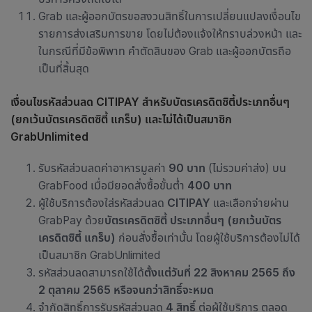
Grab และผู้ออกบัตรขอสงวนสิทธิ์ในการเปลี่ยนแปลงเงื่อนไข
รายการส่งเสริมการขาย โดยไม่ต้องแจ้งให้ทราบล่วงหน้า และ
ในกรณีที่มีข้อพิพาท คำตัดสินของ Grab และผู้ออกบัตรถือ
เป็นที่สิ้นสุด
เงื่อนไขรหัสส่วนลด CITIPAY สำหรับบัตรเครดิตซิตี้ประเภทอื่นๆ
(ยกเว้นบัตรเครดิตซิตี้ แกร็บ)
และไม่ได้เป็นสมาชิก
GrabUnlimited
รับรหัสส่วนลดค่าอาหารมูลค่า
90 บาท
(ไม่รวมค่าส่ง) บน
GrabFood เมื่อมียอดสั่งซื้อขั้นต่ำ
400 บาท
ผู้ใช้บริการต้องใส่รหัสส่วนลด
CITIPAY
และเลือกจ่ายผ่าน
GrabPay ด้วย
บัตรเครดิตซิตี้ ประเภทอื่นๆ
(ยกเว้นบัตร
เครดิตซิตี้ แกร็บ)
ก่อนสั่งซื้อเท่านั้น โดยผู้ใช้บริการต้องไม่ได้
เป็นสมาชิก GrabUnlimited
รหัสส่วนลดสามารถใช้ได้
ตั้งแต่วันที่ 22 สิงหาคม 2565 ถึง
2 ตุลาคม 2565 หรือจนกว่าสิทธิ์จะหมด
จำกัดสิทธิ์การรับรหัสส่วนลด
4 สิทธิ์
ต่อผู้ใช้บริการ ตลอด