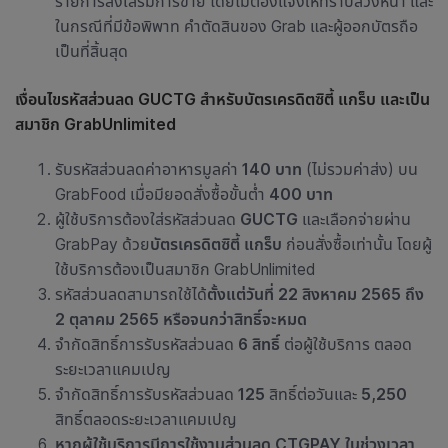
รายการส่งเสริมการขาย โดยไม่ต้องแจ้งให้ทราบล่วงหน้า และ
ในกรณีที่มีข้อพิพาท คำตัดสินของ Grab และผู้ออกบัตรถือ
เป็นที่สิ้นสุด
เงื่อนไขรหัสส่วนลด GUCTG สำหรับบัตรเครดิตซิตี้ แกร็บ
และเป็น
สมาชิก
GrabUnlimited
รับรหัสส่วนลดค่าอาหารมูลค่า
140 บาท
(ไม่รวมค่าส่ง) บน
GrabFood เมื่อมียอดสั่งซื้อขั้นต่ำ
400 บาท
ผู้ใช้บริการต้องใส่รหัสส่วนลด
GUCTG
และเลือกจ่ายผ่าน
GrabPay ด้วย
บัตรเครดิตซิตี้ แกร็บ
ก่อนสั่งซื้อเท่านั้น โดยผู้
ใช้บริการต้องเป็นสมาชิก GrabUnlimited
รหัสส่วนลดสามารถใช้ได้
ตั้งแต่วันที่ 22 สิงหาคม 2565 ถึง
2 ตุลาคม 2565 หรือจนกว่าสิทธิ์จะหมด
จำกัดสิทธิ์การรับรหัสส่วนลด
6 สิทธิ์
ต่อผู้ใช้บริการ ตลอด
ระยะเวลาแคมเปญ
จำกัดสิทธิ์การรับรหัสส่วนลด
125
สิทธิ์ต่อวันและ
5,250
สิทธิ์ตลอดระยะเวลาแคมเปญ
หากผู้ใช้บริการมีการใช้งานส่วนลด
CTGPAY
ในช่วงเวลา