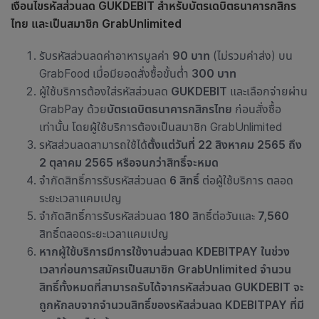
เงื่อนไขรหัสส่วนลด GUKDEBIT สำหรับบัตรเดบิตธนาคารกสิกร
ไทย
และเป็นสมาชิก
GrabUnlimited
รับรหัสส่วนลดค่าอาหารมูลค่า
90 บาท
(ไม่รวมค่าส่ง) บน
GrabFood เมื่อมียอดสั่งซื้อขั้นต่ำ
300 บาท
ผู้ใช้บริการต้องใส่รหัสส่วนลด
GUKDEBIT
และเลือกจ่ายผ่าน
GrabPay ด้วย
บัตรเดบิตธนาคารกสิกรไทย
ก่อนสั่งซื้อ
เท่านั้น โดยผู้ใช้บริการต้องเป็นสมาชิก GrabUnlimited
รหัสส่วนลดสามารถใช้ได้
ตั้งแต่วันที่ 22 สิงหาคม 2565 ถึง
2 ตุลาคม 2565 หรือจนกว่าสิทธิ์จะหมด
จำกัดสิทธิ์การรับรหัสส่วนลด
6 สิทธิ์
ต่อผู้ใช้บริการ ตลอด
ระยะเวลาแคมเปญ
จำกัดสิทธิ์การรับรหัสส่วนลด
180
สิทธิ์ต่อวันและ
7,560
สิทธิ์ตลอดระยะเวลาแคมเปญ
หากผู้ใช้บริการมีการใช้งานส่วนลด
KDEBITPAY
ในช่วง
เวลาก่อนการสมัครเป็นสมาชิก
GrabUnlimited
จำนวน
สิทธิ์ทั้งหมดที่สามารถรับได้จากรหัสส่วนลด
GUKDEBIT
จะ
ถูกหักลบจากจำนวนสิทธิ์ของรหัสส่วนลด
KDEBITPAY
ที่มี