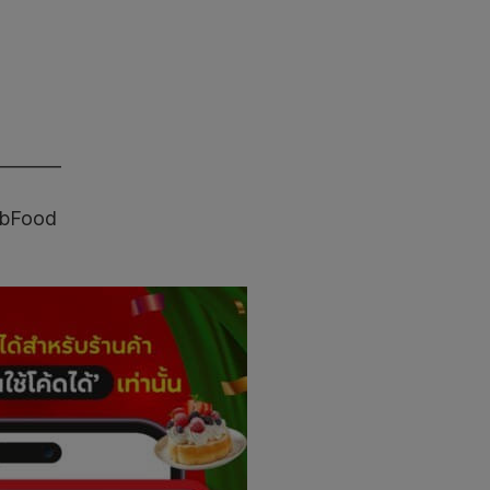
————
abFood