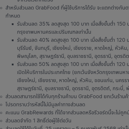
สำหรับส่วนลด GrabFood ที่ผู้ใช้บริการได้รับ จะแตกต่างกันตาม
กำหนด
รับส่วนลด 35% ลดสูงสุด 100 บาท เมื่อสั่งขั้นต่ำ 150 บา
กรุงเทพมหานครและปริมณฑลเท่านั้น
รับส่วนลด 40% ลดสูงสุด 100 บาท เมื่อสั่งขั้นต่ำ 120 บา
บุรีรัมย์, จันทบุรี, เชียงใหม่, เชียงราย, หาดใหญ่, หัว
พิษณุโลก, สุราษฎร์ธานี, อุบลราชธานี, อุดรธานี, อุตรดิตถ์,
รับส่วนลด 50% ลดสูงสุด 100 บาท เมื่อสั่งขั้นต่ำ 120 บา
เปิดให้บริการในประเทศไทย (ยกเว้นจังหวัดกรุงเทพมหานค
เชียงใหม่, เชียงราย, หาดใหญ่, หัวหิน, ขอนแก่น, นครร
สุราษฎร์ธานี, อุบลราชธานี, อุดรธานี, อุตรดิตถ์, กระบี่, พ
ส่วนลดสามารถใช้ได้กับทุกร้านค้าบน GrabFood ยกเว้นร้านค้
โปรดทราบว่ารหัสนี้ไม่มีมูลค่าทางส่วนลด
คะแนน GrabRewards ที่ได้จากส่วนลดหรือรีวอร์ดนี้จะไม่ถูก
ส่วนลดจำกัด 1 สิทธิ์ต่อผู้ใช้ต่อวัน
ส่วนลดใช้ได้ในวันที่ 25 มกราคม – 5 กุมภาพันธ์ 2568 เท่านั้