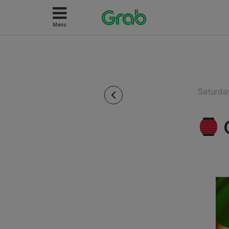
Menu
Saturda
G