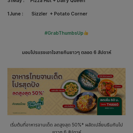
31May : Pizza Hut + Dairy Queen
1June : Sizzler + Potato Corner
#GrabThumbsUp
มอบโปรแรงเอาใจสายกินยาวๆ ตลอด 6 สัปดาห์
เริ่มต้นที่อาหารจานเด็ด ลดสูงสุด 50%* ผลัดเปลี่ยนธีมกันไป
ยาวๆ 6 สัปดาห์