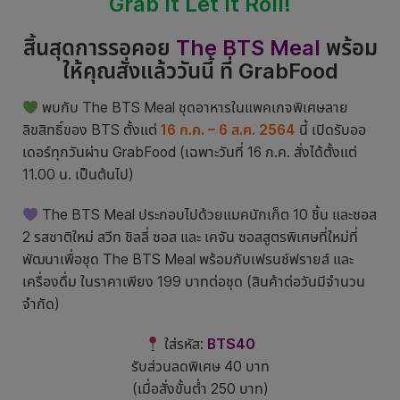
Grab It Let It Roll!
สิ้นสุดการรอคอย
The BTS Meal
พร้อม
ให้คุณสั่งแล้ววันนี้ ที่ GrabFood
พบกับ The BTS Meal ชุดอาหารในแพคเกจพิเศษลาย
ลิขสิทธิ์ของ BTS ตั้งแต่
16 ก.ค. – 6 ส.ค. 2564
นี้ เปิดรับออ
เดอร์ทุกวันผ่าน GrabFood (เฉพาะวันที่ 16 ก.ค. สั่งได้ตั้งแต่
11.00 น. เป็นต้นไป)
The BTS Meal ประกอบไปด้วยแมคนักเก็ต 10 ชิ้น และซอส
2 รสชาติใหม่ สวีท ชิลลี่ ซอส และ เคจัน ซอสสูตรพิเศษที่ใหม่ที่
พัฒนาเพื่อชุด The BTS Meal พร้อมกับเฟรนช์ฟรายส์ และ
เครื่องดื่ม ในราคาเพียง 199 บาทต่อชุด (สินค้าต่อวันมีจำนวน
จำกัด)
ใส่รหัส:
BTS40
รับส่วนลดพิเศษ 40 บาท
(เมื่อสั่งขั้นต่ำ 250 บาท)