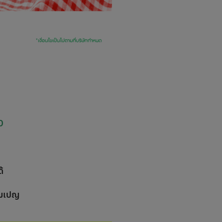
0
้
แคมเปญ