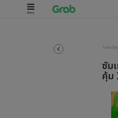
Menu
Tuesday
ซัม
คุ้ม