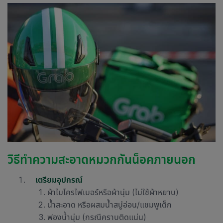
วิธีทำความสะอาดหมวกกันน็อคภายนอก
เตรียมอุปกรณ์
ผ้าไมโครไฟเบอร์หรือผ้านุ่ม (ไม่ใช้ผ้าหยาบ)
น้ำสะอาด หรือผสมน้ำสบู่อ่อน/แชมพูเด็ก
ฟองน้ำนุ่ม (กรณีคราบติดแน่น)