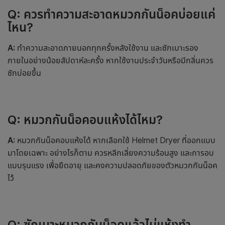
Q: ควรทำความสะอาดหมวกกันน็อคบ่อยแค่
ไหน?
A:
ทำความสะอาดภายนอกทุกครั้งหลังใช้งาน และซักเบาะรอง
ภายในอย่างน้อยสัปดาห์ละครั้ง หากใช้งานประจำวันหรือมีกลิ่นควร
ซักบ่อยขึ้น
Q: หมวกกันน็อคอบแห้งได้ไหม?
A:
หมวกกันน็อคอบแห้งได้ หากเลือกใช้ Helmet Dryer ที่ออกแบบ
มาโดยเฉพาะ อย่างไรก็ตาม ควรหลีกเลี่ยงความร้อนสูง และการอบ
แบบรุนแรง เพื่อยืดอายุ และคงความปลอดภัยของตัวหมวกกันน็อค
ไว้
Q: ซักเบาะหมวกกันน็อคแล้วไม่แห้งทำ