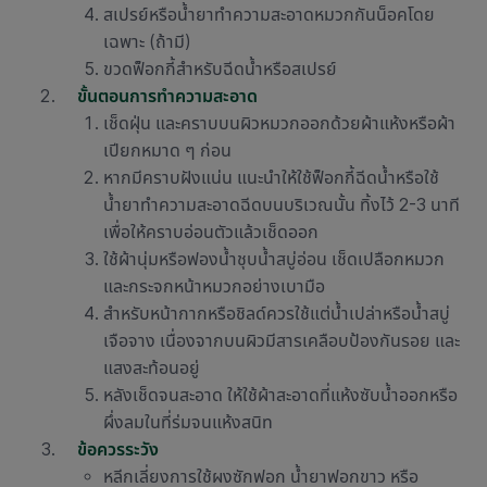
สเปรย์หรือน้ำยา
ทำความสะอาดหมวกกันน็อค
โดย
เฉพาะ (ถ้ามี)
ขวดฟ็อกกี้สำหรับฉีดน้ำหรือสเปรย์
ขั้นตอนการทำความสะอาด
เช็ดฝุ่น และคราบบนผิวหมวกออกด้วยผ้าแห้งหรือผ้า
เปียกหมาด ๆ ก่อน
หากมีคราบฝังแน่น แนะนำให้ใช้ฟ็อกกี้ฉีดน้ำหรือใช้
น้ำยาทำความสะอาดฉีดบนบริเวณนั้น ทิ้งไว้ 2-3 นาที
เพื่อให้คราบอ่อนตัวแล้วเช็ดออก
ใช้ผ้านุ่มหรือฟองน้ำชุบน้ำสบู่อ่อน เช็ดเปลือกหมวก
และกระจกหน้าหมวกอย่างเบามือ
สำหรับหน้ากากหรือชิลด์ควรใช้แต่น้ำเปล่าหรือน้ำสบู่
เจือจาง เนื่องจากบนผิวมีสารเคลือบป้องกันรอย และ
แสงสะท้อนอยู่
หลังเช็ดจนสะอาด ให้ใช้ผ้าสะอาดที่แห้งซับน้ำออกหรือ
ผึ่งลมในที่ร่มจนแห้งสนิท
ข้อควรระวัง
หลีกเลี่ยงการใช้ผงซักฟอก น้ำยาฟอกขาว หรือ