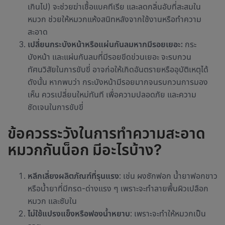
เกินไป) จะช่วยฆ่าเชื้อแบคทีเรีย และลดกลิ่นอับที่สะสมใน
หมวก ช่วยให้หมวกแห้งสนิทหลังจากใช้งานหรือทำความ
สะอาด
เปลี่ยนกระบังหน้าหรือแผ่นกันลมหากมีรอยเยอะ:
กระ
บังหน้า และแผ่นกันลมที่มีรอยขีดข่วนเยอะ จะรบกวน
ทัศนวิสัยในการขับขี่ อาจก่อให้เกิดอันตรายหรืออุบัติเหตุได้
ดังนั้น หากพบว่า กระบังหน้ามีรอยมากจนรบกวนการมอง
เห็น ควรเปลี่ยนใหม่ทันที เพื่อความปลอดภัย และความ
ชัดเจนในการขับขี่
ข้อควรระวังในการทำความสะอาด
หมวกกันน็อก มีอะไรบ้าง?
หลีกเลี่ยงผลิตภัณฑ์ที่รุนแรง
: เช่น ผงซักฟอก น้ำยาฟอกขาว
หรือน้ำยาที่มีกรด-ด่างแรง ๆ เพราะจะทำลายพื้นผิวเปลือก
หมวก และซับใน
ไม่ใช้แปรงแข็งหรือฟองน้ำหยาบ
: เพราะจะทำให้หมวกเป็น