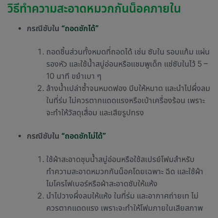
วิธีทำความสะอาดหมวกกันน็อคภายใน
กรณีซับใน
“ถอดซักได้”
ถอดชิ้นส่วนทั้งหมดที่ถอดได้ เช่น ซับใน รอบแก้ม แผ่น
รองหัว และใช้น้ำสบู่อ่อนหรือแชมพูเด็ก แช่ซับในไว้ 5 –
10 นาที ขยำเบา ๆ
ล้างน้ำเปล่าซ้ำจนหมดฟอง บีบให้หมาด และนำไปผึ่งลม
ในที่ร่ม ไม่ควรตากแดดแรงหรือเป่าเครื่องร้อน เพราะ
จะทำให้วัสดุเสื่อม และเสียรูปทรง
กรณีซับใน
“ถอดซักไม่ได้”
ใช้ผ้าสะอาดชุบน้ำสบู่อ่อนหรือใช้สเปรย์โฟมสำหรับ
ทำความสะอาดหมวกกันน็อค
โดยเฉพาะ ฉีด และใช้ผ้า
ไมโครไฟเบอร์หรือผ้าสะอาดซับให้แห้ง
นำไปวางผึ่งลมให้แห้ง ในที่ร่ม และอากาศถ่ายเท ไม่
ควรตากแดดแรง เพราะจะทำให้โฟมภายในเสียสภาพ