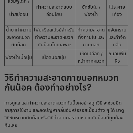
แชมพูเด็ก /
ทำความสะอาดแบบ
ซักซับใน /
ไม่ระคาย
น้ำสบู่อ่อน
อ่อนโยน
ฟองน้ำ
เคือง
น้ำยาทำความ
โฟมหรือสเปรย์สำหรับ
ทำความสะอาด
ขจัดคราบ
สะอาดหมวก
ทำความสะอาดหมวก
ทั้งภายใน และ
และกำจัด
กันน็อค
กันน็อคโดยเฉพาะ
ภายนอก
กลิ่น
เช็ดเปลือก /
ถนอมพื้น
ฟองน้ำเนื้อนุ่ม
เนื้อสัมผัสนุ่ม
หน้ากากหมวก
ผิว
วิธีทำความสะอาดภายนอกหมวก
กันน็อค ต้องทำอย่างไร?
การดูแล และ
ทำความสะอาดหมวกกันน็อค
อย่างถูกวิธี จะช่วยยืด
อายุการใช้งาน และลดปัญหากลิ่นอับหรือรอยเปื้อนต่าง ๆ ได้ มาดู
วิธีซักหมวกกันน็อค
หรือวิธี
ทำความสะอาดหมวกกันน็อค
ที่ถูกต้อง
กันเลย