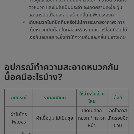
ตัวหมวก และซับในเป็นประจำ จะเกิดคราบเหงื่อ ฝุ่น
และสารปนเปื้อนสะสม สร้างกลิ่นไม่พึงประสงค์
เก็บหมวกในที่ปิดทึบหรือไม่มีการระบายอากาศ
: การ
เก็บหมวกกันน็อคในกล่องหรือรถมอเตอร์ไซค์ที่อับ ไม่
เจอกับลมเลย จะยิ่งทำให้ความอับและกลิ่นไม่จางหาย
อุปกรณ์ทำความสะอาดหมวกกัน
น็อคมีอะไรบ้าง?
ใช้สำหรับส่วน
อุปกรณ์
รายละเอียด
ข้อดี
ไหน
เช็ดเปลือก
ลดโอกาส
ผ้าไมโคร
ผ้าเนื้อนุ่ม ไม่เป็นขุย
หมวก / กระจก
เกิดรอยขีด
ไฟเบอร์
หน้า
ข่วน