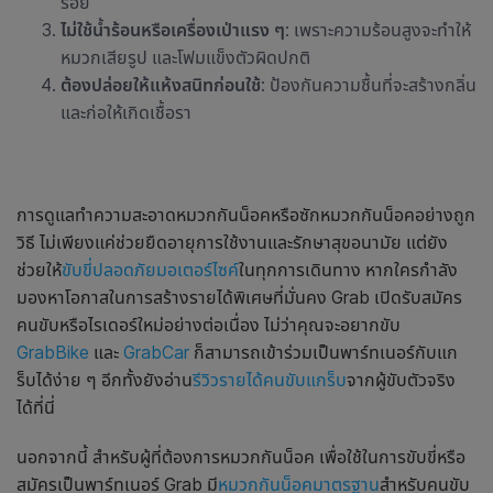
รอย
ไม่ใช้น้ำร้อนหรือเครื่องเป่าแรง ๆ
: เพราะความร้อนสูงจะทำให้
หมวกเสียรูป และโฟมแข็งตัวผิดปกติ
ต้องปล่อยให้แห้งสนิทก่อนใช้
: ป้องกันความ
ชื้
นที่จะสร้างกลิ่น
และก่อให้เกิดเชื้อรา
การดูแลทำความสะอาดหมวกกันน็อคหรือซักหมวกกันน็อคอย่างถูก
วิธี ไม่เพียงแค่ช่วยยืดอายุการใช้งานและรักษาสุขอนามัย แต่ยัง
ช่วยให้
ขับขี่ปลอดภัยมอเตอร์ไซค์
ในทุกการเดินทาง
หากใครกำลัง
มองหาโอกาสในการสร้างรายได้พิเศษที่มั่นคง Grab เปิดรับสมัคร
คนขับหรือไรเดอร์ใหม่อย่างต่อเนื่อง
ไม่ว่าคุณจะอยากขับ
GrabBike
และ
GrabCar
ก็สามารถเข้าร่วมเป็นพาร์ทเนอร์กับแก
ร็บได้ง่าย ๆ อีกทั้งยังอ่าน
รีวิวรายได้คนขับแกร็บ
จากผู้ขับตัวจริง
ได้ที่นี่
นอกจากนี้ สำหรับผู้ที่ต้องการหมวกกันน็อค เพื่อใช้ในการขับขี่หรือ
สมัครเป็นพาร์ทเนอร์ Grab มี
หมวกกันน็อคมาตรฐาน
สำหรับคนขับ