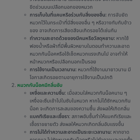
ขีดข่วนบนเปลือกนอกของหมวก
การเก็บในที่แคบหรือร่วมกับสิ่งของอื่น:
การจับยัด
หมวกไว้ในกระเป๋าที่มีสิ่งของอื่น ๆ หรือวางทับกับข้าว
ของ อาจเกิดการเสียดสีจนเกิดรอยได้เช่นกัน
ทำความสะอาดด้วยของมีคมหรือวัสดุหยาบ:
หากใช้
ฟองน้ำหรือผ้าที่มีพื้นผิวหยาบในตอน
ทำความสะอาด
หมวกกันน็อค
หรือใช้เช็ดหมวกแรงเกินไป อาจทำให้
หน้าหมวกหรือเปลือกนอกเป็นรอย
การใช้งานเป็นเวลานาน:
หมวกที่ใช้งานมายาวนาน มี
โอกาสเกิดรอยตามอายุการใช้งานเป็นปกติ
หมวกกันน็อคมีกลิ่นอับ
เหงื่อและความชื้น
: เมื่อสวมใส่หมวกกันน็อคนาน ๆ
เหงื่อจะซึมเข้าไปในซับในหมวก หากไม่ได้ซักหมวกกัน
น็อค จะเกิดการสะสมของความชื้น ส่งผลให้เกิดกลิ่น
แบคทีเรียและเชื้อรา
: สภาพอับชื้นทำให้แบคทีเรียและ
เชื้อราขยายตัว ส่งผลให้หมวกเกิดกลิ่นอับแรงขึ้น
การไม่ได้ทำความสะอาดเป็นระยะเวลานาน
: หากขาด
การดูแล ไม่
ซักหมวกกันน็อค
หรือไม่ทำความสะอาดทั้ง