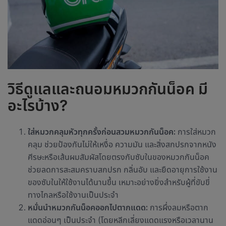
วิธีดูแลและถนอมหมวกกันน็อค มี
อะไรบ้าง?
ใส่หมวกคลุมหัวทุกครั้งก่อนสวมหมวกกันน็อค:
การใส่หมวก
คลุม ช่วยป้องกันไม่ให้เหงื่อ ความมัน และสิ่งสกปรกจากหนัง
ศีรษะหรือเส้นผมสัมผัสโดยตรงกับซับในของหมวกกันน็อค
ช่วยลดการสะสมคราบสกปรก กลิ่นอับ และยืดอายุการใช้งาน
ของซับในให้ใช้งานได้นานขึ้น เหมาะอย่างยิ่งสำหรับผู้ที่ขับขี่
ทางไกลหรือใช้งานเป็นประจำ
หมั่นนำหมวกกันน็อคออกไปตากแดด:
การผึ่งลมหรือตาก
แดดอ่อนๆ เป็นประจำ (โดยหลีกเลี่ยงแดดแรงหรือเวลานาน