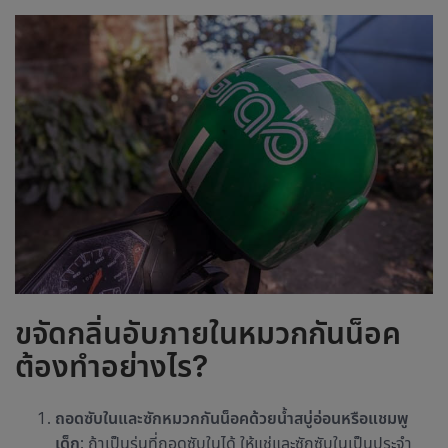
ขจัดกลิ่นอับภายในหมวกกันน็อค
ต้องทำอย่างไร?
ถอดซับในและ
ซักหมวกกันน็อค
ด้วยน้ำสบู่อ่อนหรือแชมพู
เด็ก
: ถ้าเป็นรุ่นที่ถอดซับในได้ ให้แช่และซักซับในเป็นประจำ