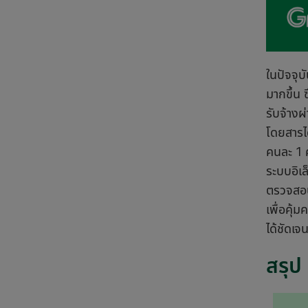
ในปัจจุบ
มากขึ้น
รับจ้าง
โดยสารได
คนละ 1 ค
ระบบอิเ
ตรวจสอบ
เพื่อคุ
ได้ชัดเจ
สรุป