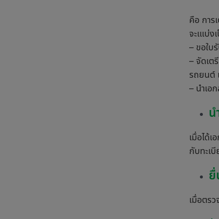
คือ การ
จะเแบ่ง
– ขอใบร
– จัดเตร
รถยนต์ 
– นำเอก
น
เมื่อได
กับทะเบ
ย
เมื่อตร