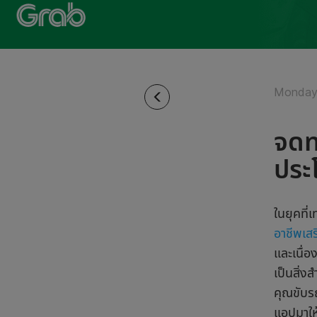
Monday 
จดท
ประ
ในยุคที
อาชีพเสร
และเนื่อ
เป็นสิ่ง
คุณขับรถ
แอปมาให