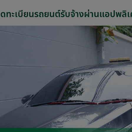
ดทะเบียนรถยนต์รับจ้างผ่านแอปพลิเค