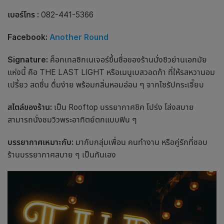
เบอร์โทร :
082-441-5366
Facebook:
Another Round
Signature:
ค็อกเทลซิกเนเจอร์ขึ้นชื่อของ
ร้านนั่งชิว
ย่าน
เอกมัย
แห่งนี้ คือ THE LAST LIGHT หรือเมนูเบสวอดก้า ที่ให้รสหวานอม
เปรี้ยว สดชื่น ดื่มง่าย พร้อมกลิ่นหอมอ่อน ๆ จากไซรัปกระเจี๊ยบ
สไตล์ของร้าน:
เป็น Rooftop บรรยากาศชิค โปร่ง โล่งสบาย
สามารถนั่งชมวิวพระอาทิตย์ตกแบบฟิน ๆ
บรรยากาศเหมาะกับ:
มากับกลุ่มเพื่อน คนทำงาน หรือคู่รักที่ชอบ
ร้านบรรยากาศสบาย ๆ เป็นกันเอง