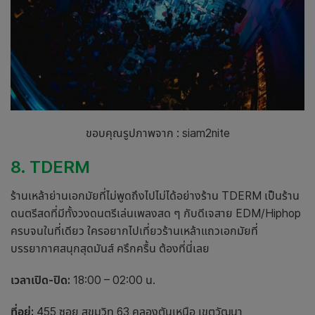
ขอบคุณรูปภาพจาก : siam2nite
8. TDERM
ร้านเหล้า
ย่าน
เอกมัย
ที่ไม่พูดถึงไปไม่ได้อย่างร้าน TDERM เป็นร้าน
ดนตรีสดที่มีทั้งวงดนตรีเล่นเพลงสด ๆ กับดีเจสาย EDM/Hiphop
ครบจนในที่เดียว ใครอยากไปเที่ยว
ร้านเหล้า
แถว
เอกมัย
ที่
บรรยากาศสนุกสุดมันส์ ครึกครื้น ต้องที่นี่เลย
เวลาเปิด-ปิด:
18:00 – 02:00 น.
ที่อยู่:
455 ซอย สุขุมวิท 63 คลองตันเหนือ เขตวัฒนา