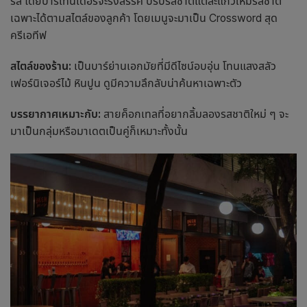
รส โดยบาร์เทนเดอร์จะรังสรรค์ ปรับรสชาติแต่ละแก้วให้มีรสชาติ
เฉพาะได้ตามสไตล์ของลูกค้า โดยเมนูจะมาเป็น Crossword สุด
ครีเอทีฟ
สไตล์ของร้าน:
เป็น
บาร์
ย่าน
เอกมัย
ที่มีดีไซน์อบอุ่น โทนแสงสลัว
เฟอร์นิเจอร์ไม้ หินปูน ดูมีความลึกลับน่าค้นหาเฉพาะตัว
บรรยากาศเหมาะกับ:
สายค็อกเทลที่อยากลิ้มลองรสชาติใหม่ ๆ จะ
มาเป็นกลุ่มหรือมาเดตเป็นคู่ก็เหมาะทั้งนั้น