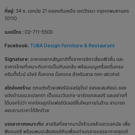
ที่อยู่:
34 ซ. เอกมัย 21 คลองตันเหนือ เขตวัฒนา กรุงเทพมหานคร
10110
เบอร์โทร :
02-711-5500
Facebook:
TUBA Design Furniture & Restaurant
Signature:
อาหารหลากสัญชาติทั้งอาหารอิตาเลี่ยนฟิวชั่น และ
อาหารไทยที่เหมาะกับการเป็นกับแกล้ม พร้อมเมนูเครื่องดื่มครบ
ครันทั้งไวน์ เบียร์ ค็อกเทล ม็อกเทล สำหรับสาย non-alcohol
สไตล์ของร้าน:
ตกแต่งด้วยเฟอร์นิเจอร์ยุโรป ของสะสมศิลปะ ของ
แต่งบ้านแนวแปลกตา เป็นแนววินเทจ-อาร์ตแกลเลอรี และอย่างที่
ได้บอกไปว่า หากใครถูกใจเฟอร์นิเจอร์ชิ้นไหนภายในร้าน สามารถ
สอบถามราคาได้อีกด้วย
บรรยากาศเหมาะกับ:
สายชิลที่อยากมานั่ง
ร้านเหล้า
แถว
เอกมัย
เพื่อ
ฟังดนตรี พร้อมพบปะสังสรรค์กับเพื่อนท่ามกลางบรรยากาศสุดเก๋