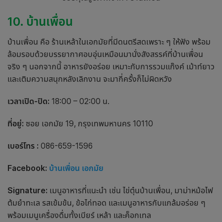
10. บ้านเพื่อน
บ้านเพื่อน คือ
ร้านเหล้า
ใน
เอกมัย
ที่มีดนตรีสดเพราะ ๆ ให้ฟัง พร้อม
ล้อมรอบด้วยบรรยากาศอบอุ่นเหมือนมานั่งสังสรรค์ที่บ้านเพื่อน
จริง ๆ นอกจากนี้ อาหารยังอร่อย เหมาะกับการรวมแก๊งค์ เม้าท์ยาว
และเติมความสนุกหลังเลิกงาน จะมากี่ครั้งก็ไม่ผิดหวัง
เวลาเปิด-ปิด:
18:00 – 02:00 น.
ที่อยู่:
ซอย เอกมัย 19, กรุงเทพมหานคร 10110
เบอร์โทร :
086-659-1596
Facebook:
บ้านเพื่อน เอกมัย
Signature:
เมนูอาหารที่แนะนำ เช่น ไข่ตุ๋นบ้านเพื่อน, มาม่าหม้อไฟ
ต้มยำทะเล รสเข้มข้น, ข้อไก่ทอด และเมนูอาหารกับแกล้มอร่อย ๆ
พร้อมเมนูเครื่องดื่มทั้งเบียร์ เหล้า และค็อกเทล