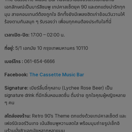
เอกลักษณ์เป็นบาร์สีชมพู เทปคาสเซ็ตยุค 90 และตกแต่งน่ารักทุก
มุม สายคอนเทนต์ต้องถูกใจ อีกทั้งยังมีเพลงฮิตเก่าย้อนวันวานให้
ร้องตามกันสนุก ๆ รับรองว่า เพื่อนทุกคนต้องประทับใจที่นี่
เวลาเปิด-ปิด:
17:00 – 02:00 น.
ที่อยู่:
5/1 เอกมัย 10 กรุงเทพมหานคร 10110
เบอร์โทร :
061-654-6666
Facebook:
The Cassette Music Bar
Signature:
เบียร์ลิ้นจี่กุหลาบ (Lychee Rose Beer) เป็น
signature drink ที่มีกลิ่นหอมสดชื่น ดื่มง่าย ถูกใจคุณผู้หญิงหลาย
ๆ คน
สไตล์ของร้าน:
Retro 90’s Theme ตกแต่งด้วยเทปคาสเซ็ตต์ และ
เฟอร์นิเจอร์วินเทจ เน้นสีชมพูหวานสดใส พร้อมมุมถ่ายรูปเช็กอิ
น
ร้านนั่งชิวเอกมัย
หลากหลายมุม