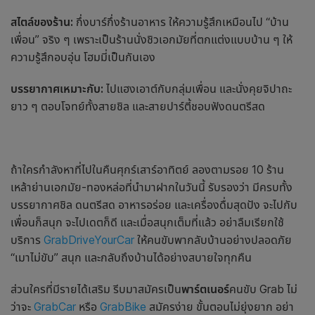
สไตล์ของร้าน:
กึ่งบาร์กึ่งร้านอาหาร ให้ความรู้สึกเหมือนไป “บ้าน
เพื่อน” จริง ๆ เพราะเป็น
ร้านนั่งชิวเอกมัย
ที่ตกแต่งแบบบ้าน ๆ ให้
ความรู้สึกอบอุ่น โฮมมี่เป็นกันเอง
บรรยากาศเหมาะกับ:
ไปแฮงเอาต์กับกลุ่มเพื่อน และนั่งคุยจิปาถะ
ยาว ๆ ตอบโจทย์ทั้งสายชิล และสายปาร์ตี้ชอบฟังดนตรีสด
ถ้าใครกำลังหาที่ไปในคืนศุกร์เสาร์อาทิตย์ ลองตามรอย 10
ร้าน
เหล้า
ย่าน
เอกมัย
-ทองหล่อที่นำมาฝากในวันนี้ รับรองว่า มีครบทั้ง
บรรยากาศชิล ดนตรีสด อาหารอร่อย และเครื่องดื่มสุดปัง จะไปกับ
เพื่อนก็สนุก จะไปเดตก็ดี และเมื่อสนุกเต็มที่แล้ว อย่าลืมเรียกใช้
บริการ
GrabDriveYourCar
ให้คนขับพากลับบ้านอย่างปลอดภัย
“เมาไม่ขับ” สนุก และกลับถึงบ้านได้อย่างสบายใจทุกคืน
ส่วนใครที่มีรายได้เสริม
รีบมาสมัครเป็น
พาร์ตเนอร์
คนขับ Grab ไม่
ว่าจะ
GrabCar
หรือ
GrabBike
สมัครง่าย ขั้นตอนไม่ยุ่งยาก อย่า