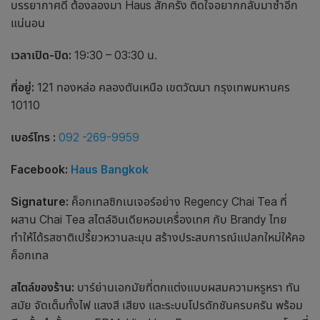
บรรยากาศดี ต้องลองมา Haus สักครั้ง ติดใจอยากกลับมาซ้ำอีก
แน่นอน
เวลาเปิด-ปิด:
19:30 – 03:30 น.
ที่อยู่:
121 ทองหล่อ คลองตันเหนือ เขตวัฒนา กรุงเทพมหานคร
10110
เบอร์โทร :
092 -269-9959
Facebook:
Haus Bangkok
Signature:
ค็อกเทลซิกเนเจอร์อย่าง Regency Chai Tea ที่
ผสาน Chai Tea สไตล์อินเดียหอมเครื่องเทศ กับ Brandy ไทย
ทำให้ได้รสชาติเปรี้ยวหวานละมุน สร้างประสบการณ์แปลกใหม่ให้คอ
ค็อกเทล
สไตล์ของร้าน:
บาร์
ย่าน
เอกมัย
ที่ตกแต่งแบบผสมความหรูหรา ทัน
สมัย จัดเต็มทั้งไฟ แสงสี เสียง และระบบโปรดักชันครบครัน พร้อม