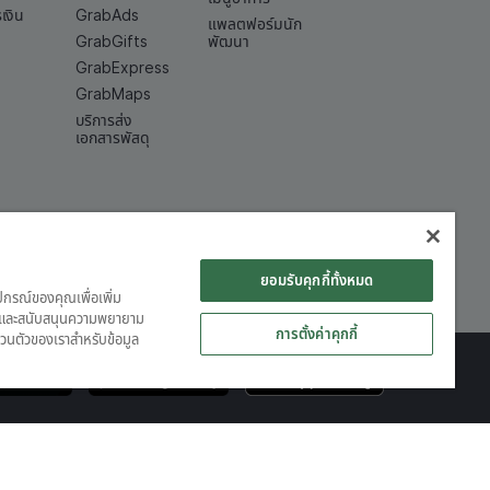
เงิน
GrabAds
แพลตฟอร์มนัก
GrabGifts
พัฒนา
GrabExpress
GrabMaps
บริการส่ง
เอกสารพัสดุ
ยอมรับคุกกี้ทั้งหมด
ุปกรณ์ของคุณเพื่อเพิ่ม
ต์ และสนับสนุนความพยายาม
การตั้งค่าคุกกี้
วนตัวของเราสำหรับข้อมูล