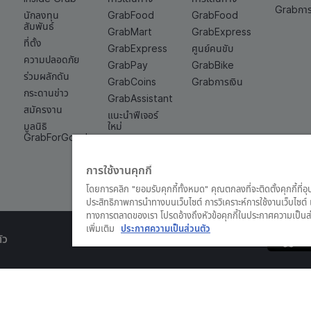
Grabการ
นักลงทุน
GrabFood
GrabFood
สัมพันธ์
GrabMart
GrabExpress
ที่ตั้ง
GrabExpress
ศูนย์คนขับ
ความปลอดภัย
GrabPay
GrabBike
ร่วมผลักดัน
GrabCoins
Grabการเงิน
กระดานข่าว
GrabAssistant
สมัครงาน
แนะนำฟีเจอร์
มูลนิธิ
ใหม่
GrabForGood
Grab Quick
Cash
การใช้งานคุกกี้
โดยการคลิก "ยอมรับคุกกี้ทั้งหมด" คุณตกลงที่จะติดตั้งคุกกี้ที่อ
ประสิทธิภาพการนำทางบนเว็บไซต์ การวิเคราะห์การใช้งานเว็บไซ
ทางการตลาดของเรา โปรดอ้างถึงหัวข้อคุกกี้ในประกาศความเป็นส่
เพิ่มเติม
ประกาศความเป็นส่วนตัว
ัว
© Grab 2010 - 2026