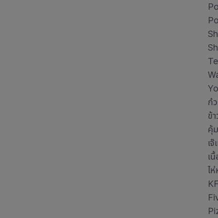
Po
Po
Sh
Sh
Te
Wa
Yo
ก๋
ข้
คุ้
เจ
เน
ไห
KF
Fi
Pi