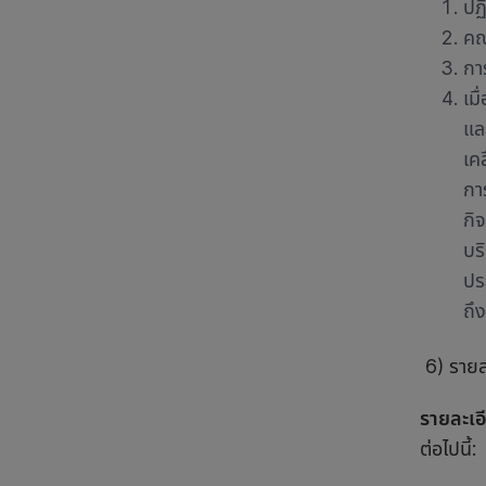
ปฏ
คณ
กา
เมื
แล
เค
กา
กิ
บร
ปร
ถึ
6) รายล
รายละเอ
ต่อไปนี้: