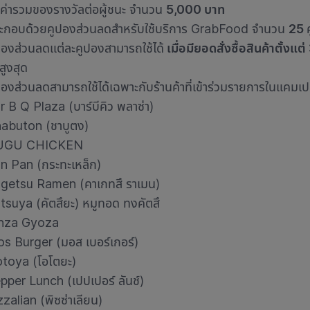
ลค่ารวมของรางวัลต่อผู้ชนะ จำนวน
5,000 บาท
ะกอบด้วยคูปองส่วนลดสำหรับใช้บริการ GrabFood จำนวน
25
ปองส่วนลดแต่ละคูปองสามารถใช้ได้
เมื่อมียอดสั่งซื้อสินค้าตั้งแต
อสูงสุด
ปองส่วนลดสามารถใช้ได้เฉพาะกับร้านค้าที่เข้าร่วมรายการในแคมเปญ P
r B Q Plaza (บาร์บีคิว พลาซ่า)
abuton (ชาบูตง)
UGU CHICKEN
on Pan (กระทะเหล็ก)
getsu Ramen (คาเกทสึ ราเมน)
tsuya (คัตสึยะ) หมูทอด ทงคัตสึ
nza Gyoza
s Burger (มอส เบอร์เกอร์)
toya (โอโตยะ)
pper Lunch (เปปเปอร์ ลันช์)
zzalian (พิซซ่าเลียน)