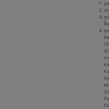
มู
ปร
คู
ซื้
คู
Ba
Ch
G
Ir
Ka
Ka
Ki
Mo
Oo
Pe
Pi