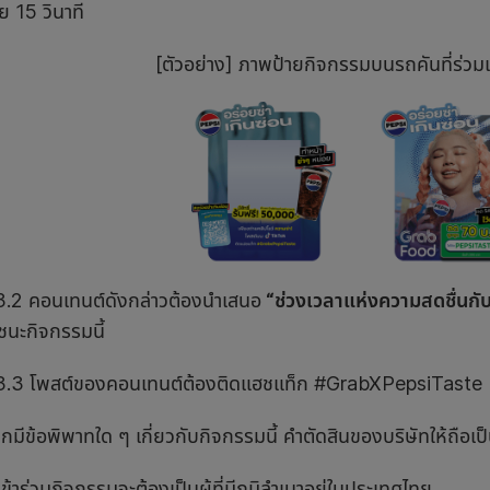
ย 15 วินาที
[ตัวอย่าง] ภาพป้ายกิจกรรมบนรถคันที่ร่
นเทนต์ดังกล่าวต้องนำเสนอ
“ช่วงเวลาแห่งความสดชื่นกับเ
ชนะกิจกรรมนี้
สต์ของคอนเทนต์ต้องติดแฮชแท็ก #GrabXPepsiTaste
ข้อพิพาทใด ๆ เกี่ยวกับกิจกรรมนี้ คำตัดสินของบริษัทให้ถือเป็นท
้าร่วมกิจกรรมจะต้องเป็นผู้ที่มีภูมิลำเนาอยู่ในประเทศไทย