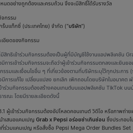
หนดอย่างถูกต้องและครบถ้วน จึงจะมีสิทธิ์ได้รับรางวัล
ดกิจกรรม
กร็บแท็กซี่ (ประเทศไทย) จำกัด (“
บริษัท
”)
ะเอียดของกิจกรรม
ที่มีสิทธิเข้าร่วมกิจกรรมต้องเป็นผู้ที่มีบัญชีใช้งานแอปพลิเคชัน G
ื่อมีการเข้าร่วมกิจกรรมจะถือว่าผู้เข้าร่วมกิจกรรมตกลงและยินย
จกรรมและเงื่อนไขอื่น ๆ ที่เกี่ยวข้องตามที่บริษัทระบุไว้ทุกประการ
จมีการแก้ไข เปลี่ยนแปลง ยกเลิก เพิกถอนโดยบริษัท
ในอนาคต ผ่
้เข้าร่วมกิจกรรมต้องสร้างคอนเทนต์บนแอปพลิเคชัน TikTok บนบั
ธารณะ โดยมีรายละเอียดดังนี้
เข้าร่วมกิจกรรมต้องอัปโหลดคอนเทนต์ วิดีโอ หรือภาพถ่ายผ
งนำเสนอแคมเปญ
Grab x Pepsi อร่อยซ่าเกินซ่อน
ซึ่งประกอบไ
ที่ร่วมแคมเปญ หรือสั่งซื้อ Pepsi Mega Order Bundles Set