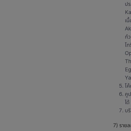
ปร
Ka
เนื
Ak
ก๋
โท
Op
Th
E
Ya
โค
คู
ได้
บร
7) รายล