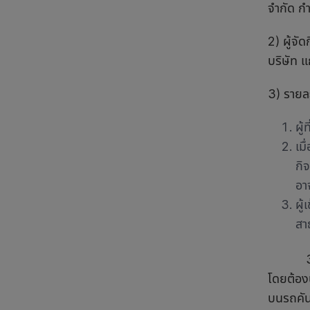
จำกัด กำ
2) ผู้จั
บริษัท แ
3)
รายล
ผู้
เม
กิ
อา
ผู
สา
3.1 ผู้
โดยต้อ
บนรถคัน