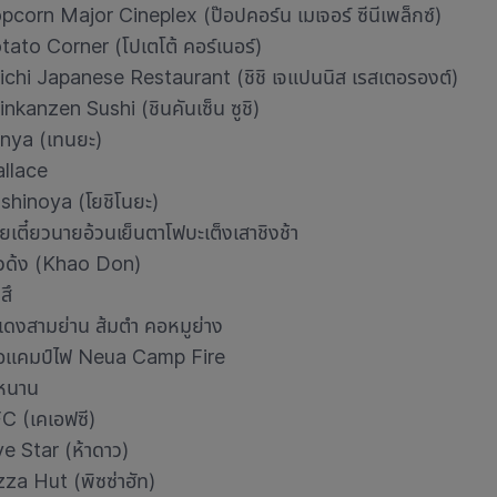
pcorn Major Cineplex (ป๊อปคอร์น เมเจอร์ ซีนีเพล็กซ์)
tato Corner (โปเตโต้ คอร์เนอร์)
ichi Japanese Restaurant (ชิชิ เจแปนนิส เรสเตอรองต์)
inkanzen Sushi (ชินคันเซ็น ซูชิ)
nya (เทนยะ)
llace
shinoya (โยชิโนยะ)
วยเตี๋ยวนายอ้วนเย็นตาโฟบะเต็งเสาชิงช้า
าวด้ง (Khao Don)
มสึ
๊แดงสามย่าน ส้มตำ คอหมูย่าง
ื้อแคมป์ไฟ Neua Camp Fire
่หนาน
C (เคเอฟซี)
ve Star (ห้าดาว)
zza Hut (พิซซ่าฮัท)