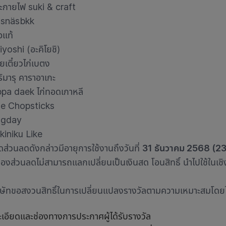
ะกายไฟ suki & craft
snäsbkk
้อแท้
iyoshi (อะคิโยชิ)
วยเตี๋ยวไก่เบตง
ริมารุ คาราอาเกะ
pa daek ไก่ทอดเกาหลี
e Chopsticks
ggday
kiniku Like
้ดส่วนลดดังกล่าวมีอายุการใช้งานถึงวันที่
31 ธันวาคม 2568 (23
ปองส่วนลดไม่สามารถแลกเปลี่ยนเป็นเงินสด โอนสิทธิ์ นำไปใช้ในเชิง
ิษัทขอสงวนสิทธิ์ในการเปลี่ยนแปลงรางวัลตามความเหมาะสมโดยไม
ะเอียดและช่องทางการประกาศผู้ได้รับรางวัล