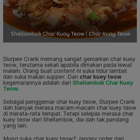
Slurpee Crank memang sangat gemarkan char kuey
teow, terutama sekali apabila dimakan pada lewat
malam. Orang buat
content
ni suka tidur lambat
dan suka makan
supper
. Dan
char kuey teow
kegemarannya adalah dari
Shellambok Char Kuey
Teow
.
Sebagai penggemar char kuey teow, Slurpee Crank
dah banyak merasa macam-macam char kuey teow
di merata-rata tempat. Tetapi selepas merasa char
kuey teow dari Shellambok, dia dah tak pandang
yang lain.
Mung
suka char kuey teow?
Jangey
order dari