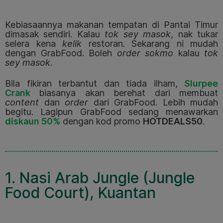
Kebiasaannya makanan tempatan di Pantai Timur
dimasak sendiri. Kalau
tok sey masok
, nak tukar
selera kena
kelik
restoran. Sekarang ni mudah
dengan GrabFood. Boleh
order sokmo
kalau
tok
sey masok
.
Bila fikiran terbantut dan tiada ilham,
Slurpee
Crank
biasanya akan berehat dari membuat
content
dan
order
dari GrabFood. Lebih mudah
begitu. Lagipun GrabFood sedang menawarkan
diskaun 50%
dengan kod promo
HOTDEALS50
.
1. Nasi Arab Jungle (Jungle
Food Court), Kuantan